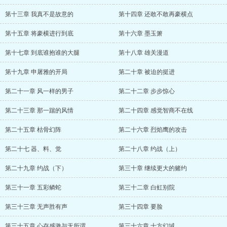
第十三章 我真不是故意的
第十四章 还敢不敢再豪横点
第十五章 将豪横进行到底
第十六章 墨玉箫
第十七章 到底谁抱谁的大腿
第十八章 雄关漫道
第十九章 申屠雅的开局
第二十章 被迫的挺进
第二十一章 风一样的男子
第二十二章 步步惊心
第二十三章 那一踹的风情
第二十四章 感觉智商不在线
第二十五章 枯骨幻阵
第二十六章 烈焰鹰的攻击
第二十七 器、料、觉
第二十八章 约战（上）
第二十九章 约战（下）
第三十章 继续更大的赌约
第三十一章 五彩鳞蛇
第三十二章 白虹别院
第三十三章 无声胜有声
第三十四章 要脸
第三十五章 心存感激与无所谓
第三十六章 十方幻域