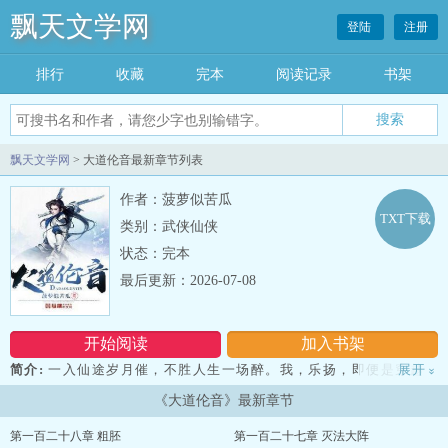
飘天文学网
登陆
注册
排行
收藏
完本
阅读记录
书架
飘天文学网
> 大道伦音最新章节列表
作者：菠萝似苦瓜
TXT下载
类别：武侠仙侠
状态：完本
最后更新：2026-07-08
开始阅读
加入书架
简介:
一入仙途岁月催，不胜人生一场醉。我，乐扬，即便是穿越，
展开
»
也要成为一名热血、正正经经修仙的穿越客，破气海、开仙生、习功
《大道伦音》最新章节
法、聚好友、创剑阁、组道盟、破迷局、证道果，一路苟到无敌……-
-大道伦音...
第一百二十八章 粗胚
第一百二十七章 灭法大阵