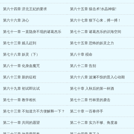
第六十四章 济北王妃的要求
第六十五章 猿击术!水晶神猿!
第六十六章 决心
第六十七章 狠下心来，搏一搏！
第七十一章 一直隐身不现的诸葛杰乐
第七十二章 诸葛杰乐的识海空间
第七十三章 嫣儿赶到
第七十五章 恐怖的妖灵之力
第七十八章 妖灵（下）
第八十章 殒命
第八十一章 化身血魔咒
第八十二章 告别
第八十三章 新的征程
第六十八章 波澜不惊的晋入心动期
第六十九章 初试即比试
第七十章 入秋后的第一杯酒
第七十一章 教学相长
第七十二章 竹林里的袭击
第七十三章 不知道方不方便解释一下？
第二十章 一百拳停手
第二十一章 共同的愿望
第二十二章 实力不够、角度凑