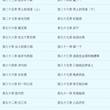
第二十三章 故意带节奏
第二十四章 赢了？
第二十五章 男人的浪漫（上）
第二十六章 男人的浪漫（下）
第二十七章 春光无限
第七十五章 枉凝眉
第七十六章 藏宝阁
第七十七章 巫宁
第七十八章 先立个誓言呗
第七十九章 收鼎出阁
第八十章 女人的第六感
第八十一章 腻一下
第八十二章 核舟与兽园
第八十三章 迷路也会遇到腌臜事
第八十四章 净与劲
第八十五章 三锤搞定胖道人
第八十六章 女杜康
第八十七章 晚来风急
第八十八章 抖一抖心安
第八十九章 祭天朝云峰
第九十章 甜与苦
第九十一章 玲珑秘境
第九十二章 过三关
第九十三章 八品丹符