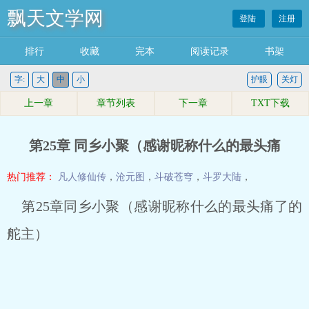
飘天文学网
登陆
注册
排行
收藏
完本
阅读记录
书架
字:
大
中
小
护眼
关灯
上一章
章节列表
下一章
TXT下载
第25章 同乡小聚（感谢昵称什么的最头痛
热门推荐：
凡人修仙传
，
沧元图
，
斗破苍穹
，
斗罗大陆
，
第25章同乡小聚（感谢昵称什么的最头痛了的
舵主）