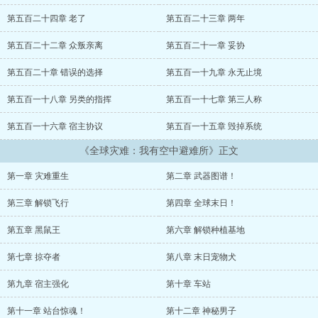
难所全文免费阅读，全球灾难：我有空中避难所无弹窗清爽阅读体
验！--全球灾难：我有空中避难所...
第五百二十四章 老了
第五百二十三章 两年
第五百二十二章 众叛亲离
第五百二十一章 妥协
第五百二十章 错误的选择
第五百一十九章 永无止境
第五百一十八章 另类的指挥
第五百一十七章 第三人称
第五百一十六章 宿主协议
第五百一十五章 毁掉系统
《全球灾难：我有空中避难所》正文
第一章 灾难重生
第二章 武器图谱！
第三章 解锁飞行
第四章 全球末日！
第五章 黑鼠王
第六章 解锁种植基地
第七章 掠夺者
第八章 末日宠物犬
第九章 宿主强化
第十章 车站
第十一章 站台惊魂！
第十二章 神秘男子