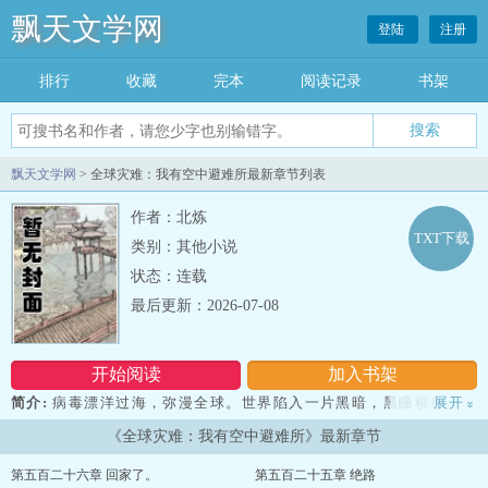
飘天文学网
登陆
注册
排行
收藏
完本
阅读记录
书架
飘天文学网
> 全球灾难：我有空中避难所最新章节列表
作者：北炼
TXT下载
类别：其他小说
状态：连载
最后更新：2026-07-08
开始阅读
加入书架
简介:
病毒漂洋过海，弥漫全球。世界陷入一片黑暗，黑瞳横行，文
展开
»
明受损。带着高科技重返末日之前，秦宇只想保护自己家人。当世界
《全球灾难：我有空中避难所》最新章节
上所有生物都能成为敌人，又将如何生存下去......本小说网提供北炼
著作的全球灾难：我有空中避难所最新章节，全球灾难：我有空中避
第五百二十六章 回家了。
第五百二十五章 绝路