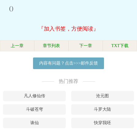
()
『加入书签，方便阅读』
上一章
章节列表
下一章
TXT下载
内容有问题？点击>>>邮件反馈
热门推荐
凡人修仙传
沧元图
斗破苍穹
斗罗大陆
诛仙
快穿我呸