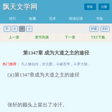
飘天文学网
登陆
注册
排行
收藏
完本
阅读记录
书架
字:
大
中
小
护眼
关灯
上一章
章节列表
下一章
TXT下载
第1347章 成为大道之主的途径
热门推荐：
凡人修仙传
，
沧元图
，
斗破苍穹
，
斗罗大陆
，
()()第1347章成为大道之主的途径
张轩的额头上冒出了冷汗。