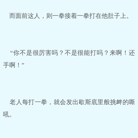
而面前这人，则一拳接着一拳打在他肚子上。
“你不是很厉害吗？不是很能打吗？来啊！还
手啊！”
老人每打一拳，就会发出歇斯底里般挑衅的嘶
吼。