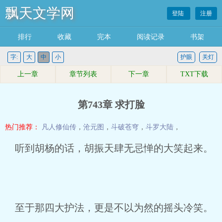
飘天文学网
登陆
注册
排行
收藏
完本
阅读记录
书架
字:
大
中
小
护眼
关灯
上一章
章节列表
下一章
TXT下载
第743章 求打脸
热门推荐：
凡人修仙传
，
沧元图
，
斗破苍穹
，
斗罗大陆
，
听到胡杨的话，胡振天肆无忌惮的大笑起来。
至于那四大护法，更是不以为然的摇头冷笑。