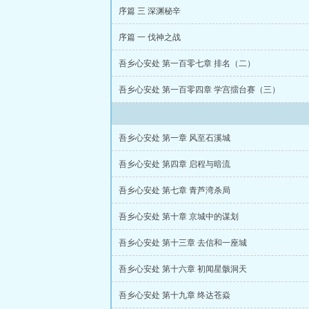
序篇 三 深渊秘辛
序篇 一 伐神之战
吾乡心安处 第一百零七章 排名（二）
吾乡心安处 第一百零四章 学宫擂台赛（三）
吾乡心安处 第一章 风至石溪城
吾乡心安处 第四章 启程与暗流
吾乡心安处 第七章 青芦湾杀局
吾乡心安处 第十章 京城中的谋划
吾乡心安处 第十三章 去信和一座城
吾乡心安处 第十六章 初闻星骸洞天
吾乡心安处 第十九章 终达苍焱