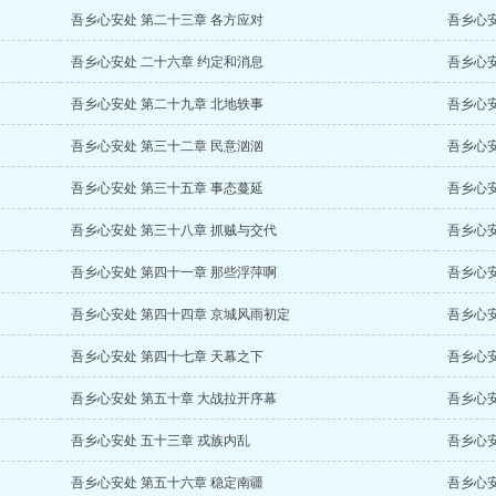
吾乡心安处 第二十三章 各方应对
吾乡心安
吾乡心安处 二十六章 约定和消息
吾乡心安
吾乡心安处 第二十九章 北地轶事
吾乡心安
吾乡心安处 第三十二章 民意汹汹
吾乡心安
吾乡心安处 第三十五章 事态蔓延
吾乡心安
吾乡心安处 第三十八章 抓贼与交代
吾乡心安
吾乡心安处 第四十一章 那些浮萍啊
吾乡心安
吾乡心安处 第四十四章 京城风雨初定
吾乡心安
吾乡心安处 第四十七章 天幕之下
吾乡心安
吾乡心安处 第五十章 大战拉开序幕
吾乡心安
吾乡心安处 五十三章 戎族内乱
吾乡心安
吾乡心安处 第五十六章 稳定南疆
吾乡心安