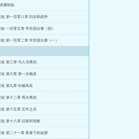
 深渊初临
处 第一百零八章 归去和战争
安处 一百零五章 学宫擂台赛（四）
安处 第一百零二章 学宫擂台赛（一）
处 第三章 与人话离别
处 第六章 第一次截杀
处 第九章 剑修风采
处 第十二章 再次离别
处 第十五章 五年之后
处 第十八章 赶路和登船
处 第二十一章 夜幕下的血腥