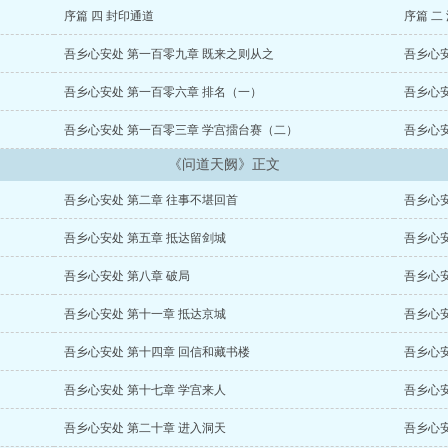
序篇 四 封印通道
序篇 二
吾乡心安处 第一百零九章 既来之则从之
吾乡心安
吾乡心安处 第一百零六章 排名（一）
吾乡心
吾乡心安处 第一百零三章 学宫擂台赛（二）
吾乡心
《问道天阙》正文
吾乡心安处 第二章 往事不堪回首
吾乡心安
吾乡心安处 第五章 抵达留剑城
吾乡心安
吾乡心安处 第八章 破局
吾乡心安
吾乡心安处 第十一章 抵达京城
吾乡心安
吾乡心安处 第十四章 回信和藏书楼
吾乡心安
吾乡心安处 第十七章 学宫来人
吾乡心安
吾乡心安处 第二十章 进入洞天
吾乡心安