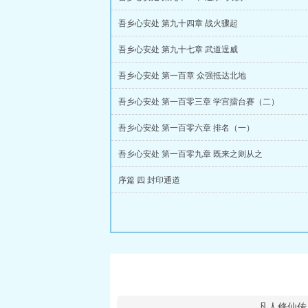
吾乡心安处 第九十四章 战火骤起
吾乡心安处 第九十七章 武道逞威
吾乡心安处 第一百章 众强抵达北地
吾乡心安处 第一百零三章 学宫擂台赛（二）
吾乡心安处 第一百零六章 排名（一）
吾乡心安处 第一百零九章 既来之则从之
序篇 四 封印通道
凡人修仙传