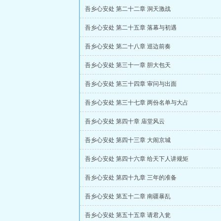
吾乡心安处 第二十二章 洞天激战
吾乡心安处 第二十五章 落幕与初遇
吾乡心安处 第二十八章 巡边前奏
吾乡心安处 第三十一章 胆大包天
吾乡心安处 第三十四章 审问与出面
吾乡心安处 第三十七章 两份名单与大占
吾乡心安处 第四十章 庙堂风云
吾乡心安处 第四十三章 大闹京城
吾乡心安处 第四十六章 给天下人讲规矩
吾乡心安处 第四十九章 三年的准备
吾乡心安处 第五十二章 南疆暴乱
吾乡心安处 第五十五章 请君入瓮