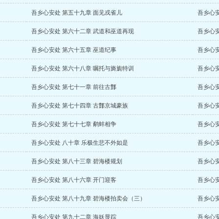
吾乡心安处 第五十九章 面见戎雀儿
吾乡心安
吾乡心安处 第六十二章 武道和巫道再现
吾乡心安
吾乡心安处 第六十五章 巫道纪事
吾乡心安
吾乡心安处 第六十八章 嘱托与旖旎特训
吾乡心安
吾乡心安处 第七十一章 前往古鄷
吾乡心安
吾乡心安处 第七十四章 古鄷京城豪族
吾乡心安
吾乡心安处 第七十七章 鹬蚌相争
吾乡心安
吾乡心安处 八十章 乐极生悲不外如是
吾乡心安
吾乡心安处 第八十三章 碧海楼规划
吾乡心
吾乡心安处 第八十六章 开门迎客
吾乡心
吾乡心安处 第八十九章 碧海楼拍卖会（三）
吾乡心
吾乡心安处 第九十二章 海妖显踪
吾乡心安