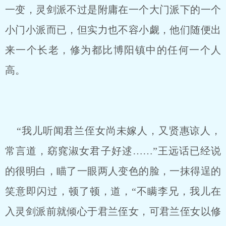
一变，灵剑派不过是附庸在一个大门派下的一个
小门小派而已，但实力也不容小觑，他们随便出
来一个长老，修为都比博阳镇中的任何一个人
高。
“我儿听闻君兰侄女尚未嫁人，又贤惠谅人，
常言道，窈窕淑女君子好逑……”王远话已经说
的很明白，瞄了一眼两人变色的脸，一抹得逞的
笑意即闪过，顿了顿，道，“不瞒李兄，我儿在
入灵剑派前就倾心于君兰侄女，可君兰侄女以修