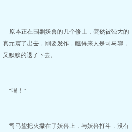
原本正在围剿妖兽的几个修士，突然被强大的
真元震了出去，刚要发作，瞧得来人是司马鋆，
又默默的退了下去。
“喝！”
司马鋆把火撒在了妖兽上，与妖兽打斗，没有