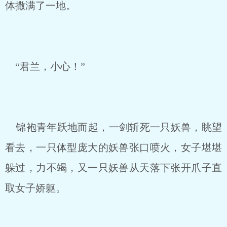
体撒满了一地。
“君兰，小心！”
锦袍青年跃地而起，一剑斩死一只妖兽，眺望
看去，一只体型庞大的妖兽张口喷火，女子堪堪
躲过，力不竭，又一只妖兽从天落下张开爪子直
取女子娇躯。