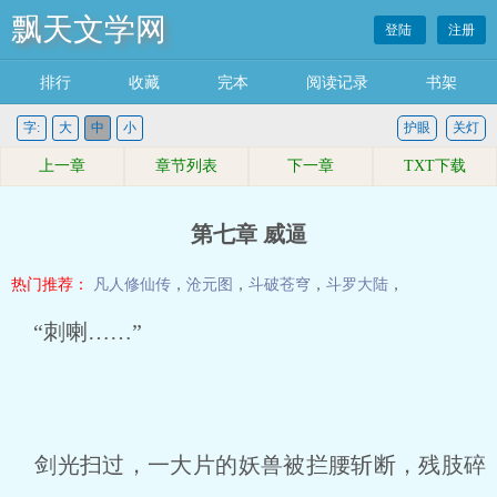
飘天文学网
登陆
注册
排行
收藏
完本
阅读记录
书架
字:
大
中
小
护眼
关灯
上一章
章节列表
下一章
TXT下载
第七章 威逼
热门推荐：
凡人修仙传
，
沧元图
，
斗破苍穹
，
斗罗大陆
，
“刺喇……”
剑光扫过，一大片的妖兽被拦腰斩断，残肢碎