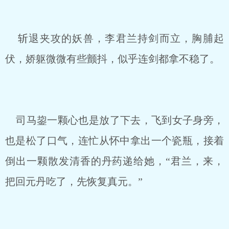
斩退夹攻的妖兽，李君兰持剑而立，胸脯起
伏，娇躯微微有些颤抖，似乎连剑都拿不稳了。
司马鋆一颗心也是放了下去，飞到女子身旁，
也是松了口气，连忙从怀中拿出一个瓷瓶，接着
倒出一颗散发清香的丹药递给她，“君兰，来，
把回元丹吃了，先恢复真元。”