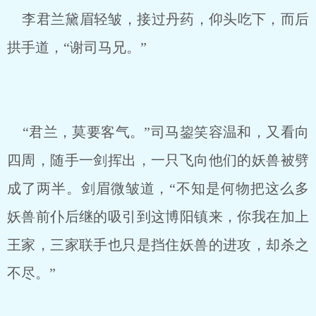
李君兰黛眉轻皱，接过丹药，仰头吃下，而后
拱手道，“谢司马兄。”
“君兰，莫要客气。”司马鋆笑容温和，又看向
四周，随手一剑挥出，一只飞向他们的妖兽被劈
成了两半。剑眉微皱道，“不知是何物把这么多
妖兽前仆后继的吸引到这博阳镇来，你我在加上
王家，三家联手也只是挡住妖兽的进攻，却杀之
不尽。”