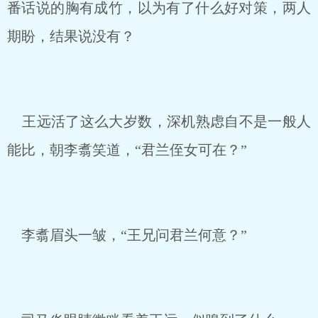
番话说的胸有成竹，以为有了什么好对策，两人
期盼，结果说没有？
王远活了这么大岁数，深机熟虑自不是一般人
能比，朝李翥笑道，“君兰侄女可在？”
李翥眉头一皱，“王兄问君兰何意？”