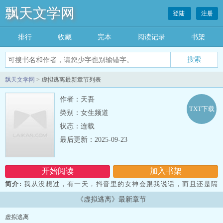
飘天文学网
登陆
注册
排行
收藏
完本
阅读记录
书架
飘天文学网
> 虚拟逃离最新章节列表
作者：天吾
TXT下载
类别：女生频道
状态：连载
最后更新：2025-09-23
开始阅读
加入书架
简介:
我从没想过，有一天，抖音里的女神会跟我说话，而且还是隔
着手机屏幕向我求救！...
《虚拟逃离》最新章节
虚拟逃离