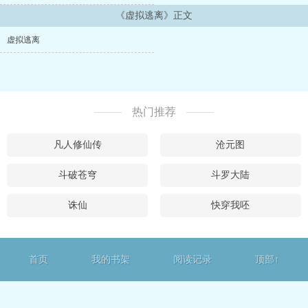
《虚拟逃离》正文
虚拟逃离
热门推荐
凡人修仙传
沧元图
斗破苍穹
斗罗大陆
诛仙
快穿我呸
首页
我的书架
阅读记录
顶部↑