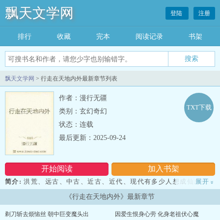
飘天文学网
登陆
注册
排行
收藏
完本
阅读记录
书架
飘天文学网
> 行走在天地内外最新章节列表
作者：漫行无疆
TXT下载
类别：玄幻奇幻
状态：连载
最后更新：2025-09-24
开始阅读
加入书架
简介:
洪荒、远古、中古、近古、近代、现代有多少人想成仙成圣，
展开
»
他们的踪迹都淹没在历史的长河中，究竟谁解脱了？ 道家修内丹，
《行走在天地内外》最新章节
佛家修清静本心，到底还是化为黄土，纵然有些奇观，亦究竟不过是
镜中花，水中月，难道是道路走错了吗？ 与其求苍天大地，不如求
剃刀斩去烦恼丝 朝中巨变魔头出
因爱生恨身心劳 化身老祖伏心魔