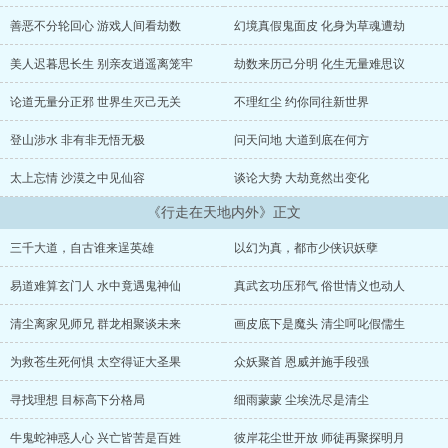
自己，夺天地之造化，在科技文明中偏要走出修真之路，本书以道、
佛、法家等......诸子百家及中外各思想流派为起源和线索，以主角成
善恶不分轮回心 游戏人间看劫数
幻境真假鬼面皮 化身为草魂遭劫
长为主线，看他如何修真去伪，战天斗地！...
美人迟暮思长生 别亲友逍遥离笼牢
劫数来历己分明 化生无量难思议
论道无量分正邪 世界生灭己无关
不理红尘 约你同往新世界
登山涉水 非有非无悟无极
问天问地 大道到底在何方
太上忘情 沙漠之中见仙容
谈论大势 大劫竟然出变化
《行走在天地内外》正文
三千大道，自古谁来逞英雄
以幻为真，都市少侠识妖孽
易道难算玄门人 水中竟遇鬼神仙
真武玄功压邪气 俗世情义也动人
清尘离家见师兄 群龙相聚谈未来
画皮底下是魔头 清尘呵叱假儒生
为救苍生死何惧 太空得证大圣果
众妖聚首 恩威并施手段强
寻找理想 目标高下分格局
细雨蒙蒙 尘埃洗尽是清尘
牛鬼蛇神惑人心 兴亡皆苦是百姓
彼岸花尘世开放 师徒再聚探明月