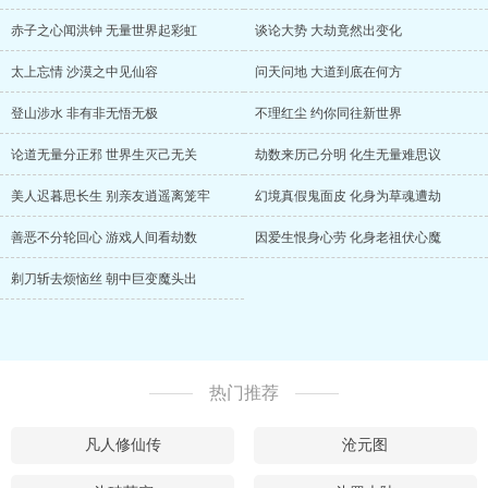
赤子之心闻洪钟 无量世界起彩虹
谈论大势 大劫竟然出变化
太上忘情 沙漠之中见仙容
问天问地 大道到底在何方
登山涉水 非有非无悟无极
不理红尘 约你同往新世界
论道无量分正邪 世界生灭己无关
劫数来历己分明 化生无量难思议
美人迟暮思长生 别亲友逍遥离笼牢
幻境真假鬼面皮 化身为草魂遭劫
善恶不分轮回心 游戏人间看劫数
因爱生恨身心劳 化身老祖伏心魔
剃刀斩去烦恼丝 朝中巨变魔头出
热门推荐
凡人修仙传
沧元图