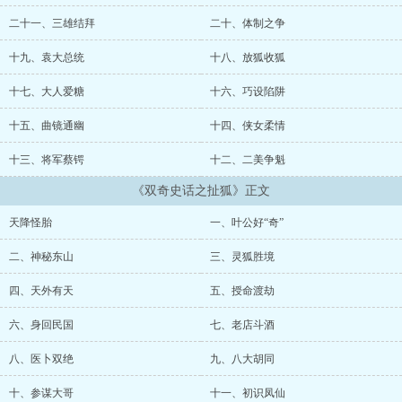
前……...
二十一、三雄结拜
二十、体制之争
十九、袁大总统
十八、放狐收狐
十七、大人爱糖
十六、巧设陷阱
十五、曲镜通幽
十四、侠女柔情
十三、将军蔡锷
十二、二美争魁
《双奇史话之扯狐》正文
天降怪胎
一、叶公好“奇”
二、神秘东山
三、灵狐胜境
四、天外有天
五、授命渡劫
六、身回民国
七、老店斗酒
八、医卜双绝
九、八大胡同
十、参谋大哥
十一、初识凤仙