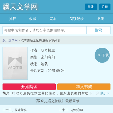
飘天文学网
登陆
注册
排行
收藏
完本
阅读记录
书架
飘天文学网
> 双奇史话之扯狐最新章节列表
作者：双奇楼主
TXT下载
类别：玄幻奇幻
状态：连载
最后更新：2025-09-24
开始阅读
加入书架
简介:
叶双奇肩负拯救世界的使命，在东山灵狐的帮助下，穿越到民
展开
»
国乱世，卷进窃国与护国的激烈斗争漩涡……各种错综复杂的矛盾纷
《双奇史话之扯狐》最新章节
至沓来，人界与狐界，中国与列强，恋人情，兄弟义，裹挟着叶双奇
身不由己地前行，不知不觉中，一代名妓小凤仙悄然出现在面
二十三、双龙聚会
二十二、总统心腹