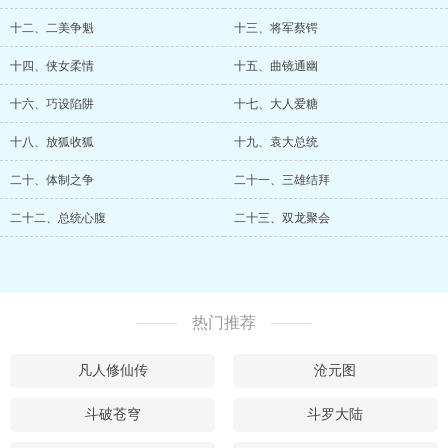
十二、二美争魁
十三、将军蔡锷
十四、侠女柔情
十五、曲镜通幽
十六、巧设陷阱
十七、大人爱糖
十八、放狐收狐
十九、袁大总统
二十、体制之争
二十一、三雄结拜
二十二、总统心腹
二十三、双龙聚会
热门推荐
凡人修仙传
沧元图
斗破苍穹
斗罗大陆