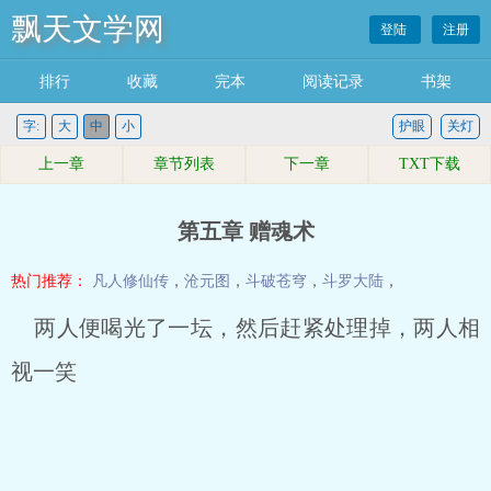
飘天文学网
登陆
注册
排行
收藏
完本
阅读记录
书架
字:
大
中
小
护眼
关灯
上一章
章节列表
下一章
TXT下载
第五章 赠魂术
热门推荐：
凡人修仙传
，
沧元图
，
斗破苍穹
，
斗罗大陆
，
两人便喝光了一坛，然后赶紧处理掉，两人相
视一笑