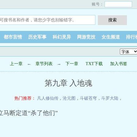
账号：
都市言情
历史军事
科幻灵异
网游竞技
女生频道
排行
上一章
←
章节列表
→
下一章
TXT下载
加入书签
第九章 入地魂
热门推荐：
凡人修仙传
，
沧元图
，
斗破苍穹
，
斗罗大陆
，
马断定道“杀了他们”