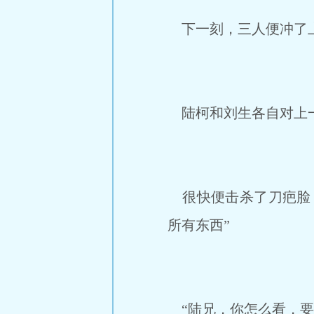
下一刻，三人便冲了上
陆柯和刘生各自对上一
很快便击杀了刀疤脸，
所有东西”
“陆兄，你怎么看，要