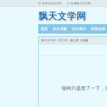
将本站设为首页
收藏飘天文学网
飘天文学网
首页
永久书架
玄幻奇幻
武侠仙侠
飘天文学网
>
罪之界
> 第九章 入地魂
陆柯只是想了一下，立