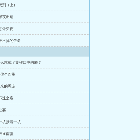
 受刑（上）
 半夜出逃
 意外受伤
 推不掉的任命
 怎么就成了黄雀口中的蝉？
赏你个巴掌
突来的恩宠
 不速之客
 赴宴
 一坑接着一坑
 被逐南疆