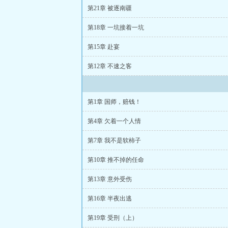
第21章 被逐南疆
第18章 一坑接着一坑
第15章 赴宴
第12章 不速之客
第1章 国师，赔钱！
第4章 欠着一个人情
第7章 我不是软柿子
第10章 推不掉的任命
第13章 意外受伤
第16章 半夜出逃
第19章 受刑（上）