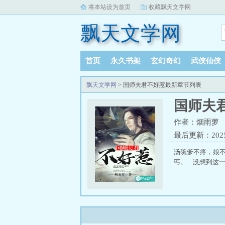
将本站设为首页
收藏飘天文学网
飘天文学网
首页
永久书架
玄幻奇幻
武侠仙侠
飘天文学网
> 国师夫君不好惹最新章节列表
国师夫
作者：烟雨萝
最后更新：2025-
汤碗爹不疼，娘
丐。 没想到这一