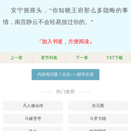
安宁摇摇头，“你知晓王府那么多隐晦的事
情，南宫静云不会轻易放过你的。”
『加入书签，方便阅读』
上一章
章节列表
下一章
TXT下载
内容有问题？点击>>>邮件反馈
热门推荐
凡人修仙传
沧元图
斗破苍穹
斗罗大陆