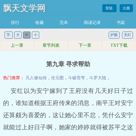
飘天文学网
登陆
注册
排行
收藏
完本
阅读记录
书架
字:
大
中
小
护眼
关灯
上一章
章节列表
下一章
TXT下载
第九章 寻求帮助
热门推荐：
凡人修仙传
，
沧元图
，
斗破苍穹
，
斗罗大陆
，
安红以为安宁嫁到了王府没有几天好日子过
的，谁知道根据王府传来的消息，南平王对安宁
还算颇为喜爱的，这让她心里不忿，凭什么安宁
就能过上好日子啊，她家的婷婷就得被苏平之这