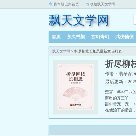
将本站设为首页
收藏飘天文学网
飘天文学网
首页
永久书架
玄幻奇幻
武侠仙侠
飘天文学网
> 折尽柳枝长相思最新章节列表
折尽柳
作者：翡翠深
最后更新：2025-
楚宫，年华二八
而出的齐三丫…
甜中带宠，宠..
在他治下的后宫