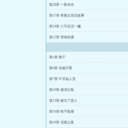
第20章 一夜未休
第17章 孝康文皇后故事
第14章 八字还没一撇
第11章 雪地初遇
第1章 楔子
第4章 非她不娶
第7章 不尽如人意
第10章 烟消云散
第13章 难为了贵人
第16章 秋千险撞
第19章 无眠之夜