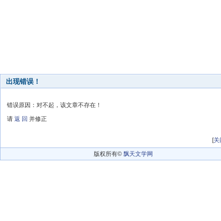
出现错误！
错误原因：对不起，该文章不存在！
请
返 回
并修正
[
关
版权所有©
飘天文学网