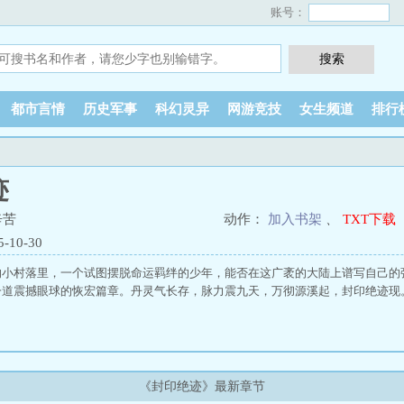
账号：
都市言情
历史军事
科幻灵异
网游竞技
女生频道
排行
迹
辛苦
动作：
加入书架
、
TXT下载
10-30
的小村落里，一个试图摆脱命运羁绊的少年，能否在这广袤的大陆上谱写自己的
一道震撼眼球的恢宏篇章。丹灵气长存，脉力震九天，万彻源溪起，封印绝迹现
《封印绝迹》最新章节