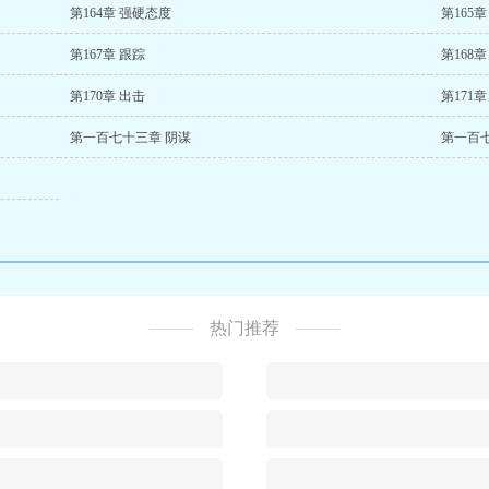
第164章 强硬态度
第165
第167章 跟踪
第168
第170章 出击
第171
第一百七十三章 阴谋
第一百七
热门推荐