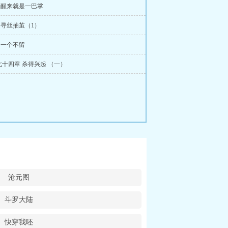
章 醒来就是一巴掌
章 寻丝抽茧（1）
章 一个不留
十四章 杀得兴起 （一）
沧元图
斗罗大陆
快穿我呸