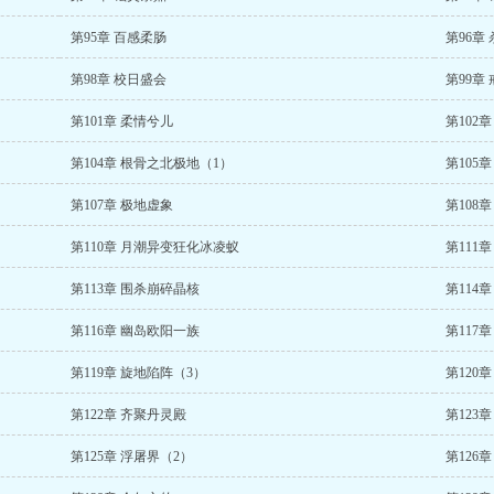
第95章 百感柔肠
第96章
第98章 校日盛会
第99章
第101章 柔情兮儿
第102
第104章 根骨之北极地（1）
第105
第107章 极地虚象
第108章
第110章 月潮异变狂化冰凌蚁
第111
第113章 围杀崩碎晶核
第114
第116章 幽岛欧阳一族
第117
第119章 旋地陷阵（3）
第120章
第122章 齐聚丹灵殿
第123
第125章 浮屠界（2）
第126