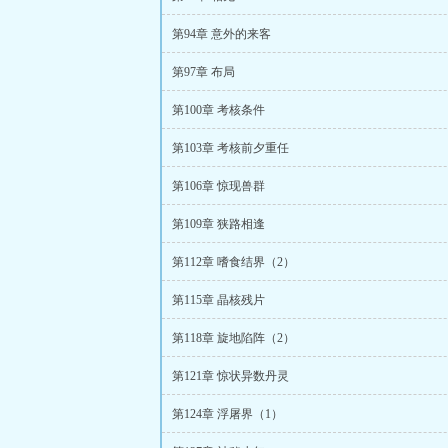
第94章 意外的来客
第97章 布局
第100章 考核条件
第103章 考核前夕重任
第106章 惊现兽群
第109章 狭路相逢
第112章 嗜食结界（2）
第115章 晶核残片
第118章 旋地陷阵（2）
第121章 惊状异数丹灵
第124章 浮屠界（1）