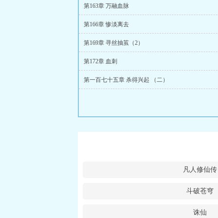
第163章 万融血脉
第166章 惨淡离去
第169章 寻丝抽茧（2）
第172章 血刺
第一百七十五章 杀得兴起 （二）
凡人修仙传
斗破苍穹
诛仙