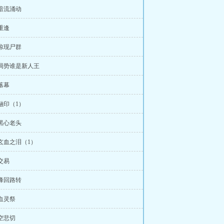
 暗流涌动
 重逢
 惊现尸群
 局势谁是新人王
 落幕
 融印（1）
 黑心老头
 玄血之泪（1）
 交易
 峰回路转
 血灵祭
 空悲切