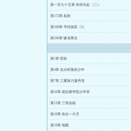
第一百七十五章 杀得兴起 （二）
第172章 血刺
第169章 寻丝抽茧（2）
第166章 惨淡离去
第1章 宿命
第4章 走出村落的少年
第7章 三重脉力凝丹境
第10章 诺比斯学院少年班
第13章 三张金贴
第16章 杀出一片天
第19章 地图