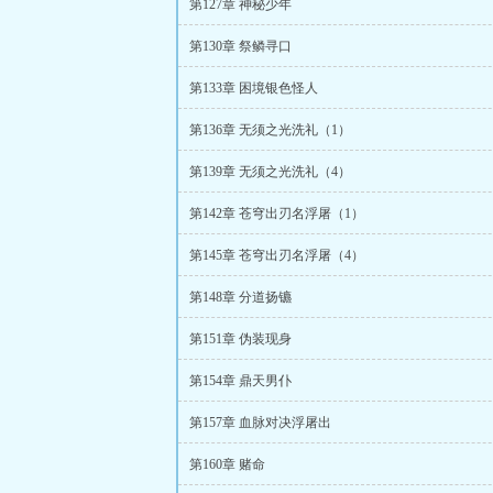
第127章 神秘少年
第130章 祭鳞寻口
第133章 困境银色怪人
第136章 无须之光洗礼（1）
第139章 无须之光洗礼（4）
第142章 苍穹出刃名浮屠（1）
第145章 苍穹出刃名浮屠（4）
第148章 分道扬镳
第151章 伪装现身
第154章 鼎天男仆
第157章 血脉对决浮屠出
第160章 赌命