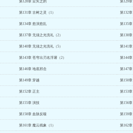
第128章 众矢之的
第129章
第131章 古树之灵（1）
第132
第134章 愈演愈乱
第135
第137章 无须之光洗礼（2）
第138
第140章 无须之光洗礼（5）
第141章
第143章 苍穹出刃名浮屠（2）
第144
第146章 地底邪念
第147
第149章 穿越
第150
第152章 正主
第153
第155章 演技
第156
第158章 血脉反噬
第159章
第161章 魔云残象（1）
第162