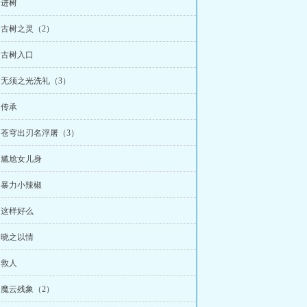
 进树
章 古树之灵（2）
章 古树入口
章 无须之光洗礼（3）
 传承
章 苍穹出刃名浮屠（3）
章 尴尬女儿身
章 暴力小辣椒
章 这样好么
章 晓之以情
 救人
章 魔云残象（2）