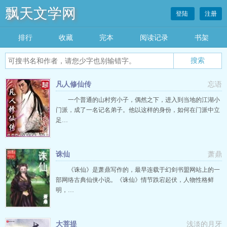
飘天文学网
登陆
注册
排行
收藏
完本
阅读记录
书架
凡人修仙传
忘语
一个普通的山村穷小子，偶然之下，进入到当地的江湖小
门派，成了一名记名弟子。他以这样的身份，如何在门派中立
足…
诛仙
萧鼎
《诛仙》是萧鼎写作的，最早连载于幻剑书盟网站上的一
部网络古典仙侠小说。《诛仙》情节跌宕起伏，人物性格鲜
明，…
大菩提
浅淡的月牙