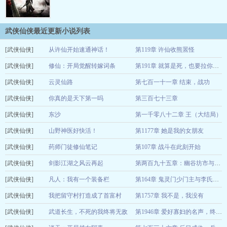
武侠仙侠最近更新小说列表
[武侠仙侠]
从许仙开始速通神话！
第119章 许仙收熊罴怪
[武侠仙侠]
姜香皮蛋
修仙：开局觉醒转嫁词条
08-07
第191章 就算是死，也要拉你一起陪葬
[武侠仙侠]
刘季一万钱
云灵仙路
第七百一十一章 结束，战功
08-07
[武侠仙侠]
七月里的小七
你真的是天下第一吗
第三百七十三章
08-06
[武侠仙侠]
小尔滨
东沙
第一千零八十二章 王（大结局）
08-06
[武侠仙侠]
一土二木
山野神医好快活！
第1177章 她是我的女朋友
08-06
[武侠仙侠]
小蚊子
药师门徒修仙笔记
第107章 战斗在此刻开始
08-06
[武侠仙侠]
章帕克
剑影江湖之风云再起
08-06
第两百九十五章：幽谷坊市与青竹丹阁
[武侠仙侠]
顾晨欣
凡人：我有一个装备栏
08-06
第164章 鬼灵门少门主与李氏兄弟（7/
[武侠仙侠]
抓住一头猪
我把留守村打造成了首富村
第1757章 我不是，我没有
08-06
[武侠仙侠]
海东流
武道长生，不死的我终将无敌
08-06
第1946章 爱好寡妇的名声，终于传出去