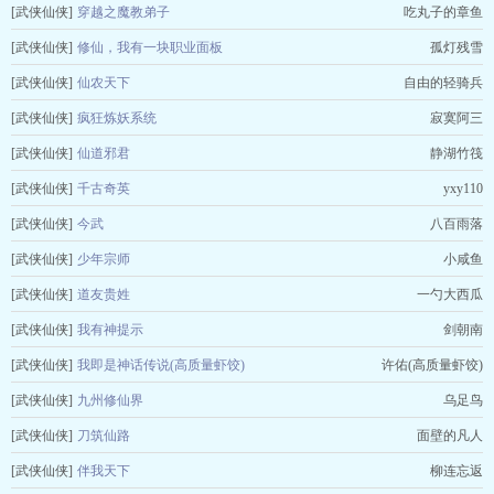
[武侠仙侠]
穿越之魔教弟子
吃丸子的章鱼
[武侠仙侠]
修仙，我有一块职业面板
孤灯残雪
[武侠仙侠]
仙农天下
自由的轻骑兵
[武侠仙侠]
疯狂炼妖系统
寂寞阿三
[武侠仙侠]
仙道邪君
静湖竹筏
[武侠仙侠]
千古奇英
yxy110
[武侠仙侠]
今武
八百雨落
[武侠仙侠]
少年宗师
小咸鱼
[武侠仙侠]
道友贵姓
一勺大西瓜
[武侠仙侠]
我有神提示
剑朝南
[武侠仙侠]
我即是神话传说(高质量虾饺)
许佑(高质量虾饺)
[武侠仙侠]
九州修仙界
乌足鸟
[武侠仙侠]
刀筑仙路
面壁的凡人
[武侠仙侠]
伴我天下
柳连忘返