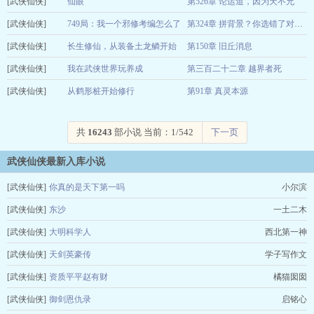
[武侠仙侠]
苏貫貫
仙眼
第526章 论运道，因为天不允
08-06
[武侠仙侠]
箫不语
749局：我一个邪修考编怎么了
08-06
第324章 拼背景？你选错了对象！
[武侠仙侠]
一只活咸鱼
长生修仙，从装备土龙鳞开始
第150章 旧丘消息
08-06
[武侠仙侠]
雨剑仙
我在武侠世界玩养成
第三百二十二章 越界者死
08-06
[武侠仙侠]
海拉斯特黑袍
从鹤形桩开始修行
第91章 真灵本源
08-06
中原五百
08-06
共
16243
部小说 当前：1/542
下一页
武侠仙侠最新入库小说
[武侠仙侠]
你真的是天下第一吗
小尔滨
[武侠仙侠]
东沙
一土二木
[武侠仙侠]
大明科学人
西北第一神
[武侠仙侠]
天剑英豪传
学子写作文
[武侠仙侠]
资质平平赵有财
橘猫囡囡
[武侠仙侠]
御剑恩仇录
启铭心