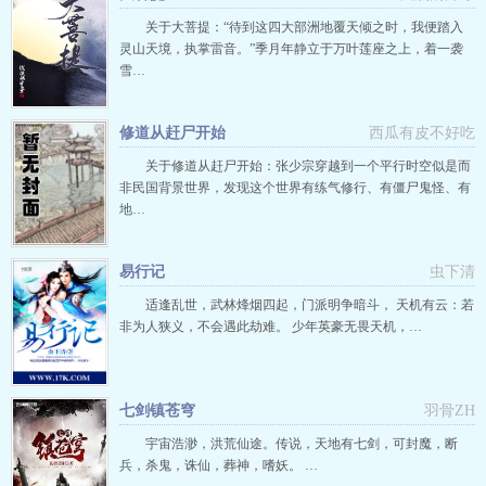
关于大菩提：“待到这四大部洲地覆天倾之时，我便踏入
灵山天境，执掌雷音。”季月年静立于万叶莲座之上，着一袭
雪…
修道从赶尸开始
西瓜有皮不好吃
关于修道从赶尸开始：张少宗穿越到一个平行时空似是而
非民国背景世界，发现这个世界有练气修行、有僵尸鬼怪、有
地…
易行记
虫下清
适逢乱世，武林烽烟四起，门派明争暗斗， 天机有云：若
非为人狭义，不会遇此劫难。 少年英豪无畏天机，…
七剑镇苍穹
羽骨ZH
宇宙浩渺，洪荒仙途。传说，天地有七剑，可封魔，断
兵，杀鬼，诛仙，葬神，嗜妖。 …