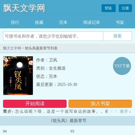
飘天文学网
登陆
注册
排行
收藏
完本
阅读记录
书架
飘天文学网
> 钗头凤最新章节列表
作者：卫风
TXT下载
类别：女生频道
状态：完本
最后更新：2025-10-30
开始阅读
加入书架
简介:
怎么说呢？唔，这是一个改写命运的故事。。机关算尽太聪
展开
»
明，到最后真的会落得一从二令三人木，哭向金陵事更哀吗？ 青蛇
《钗头凤》最新章节
和静思和星之海的实体书已经出版上市，网店与各地书店可以购
买。 本月的月票请投给钗头凤。今天申请了一个论坛，欢迎大家来
94
93