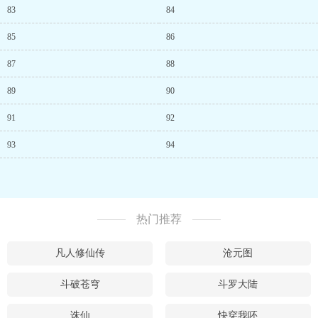
83
84
85
86
87
88
89
90
91
92
93
94
热门推荐
凡人修仙传
沧元图
斗破苍穹
斗罗大陆
诛仙
快穿我呸