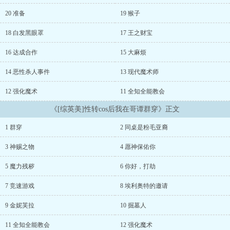
***—— 【主dc】 南熙面部表情缺乏。 但她那喜欢出漫展的二
次元狐朋狗友们，却将她这种类型尊称为三无少女，甚至还给她起了
20 准备
19 猴子
绰号——卡密酱（日语“神明”）。 “三无少女是仙品！嗑不到的有
难了！有难了！” “你不喜欢三无少女？噢我能理解，没品味的东
18 白发黑眼罩
17 王之财宝
西！” 南熙面无表情：和神经病做朋友的我一定也是神经病
吧。 直到某天，神经病们在好友群里讨论： “老是cos女角色实在
16 达成合作
15 大麻烦
太限制我的发挥了。” ——限制你神经病发作了是吧。 “有道理。
14 恶性杀人事件
13 现代魔术师
但cos男角色对我来说，需要跨过的第一个门槛就是身高——毕竟我墙
头5t5身高190。” ——这么高的身高果然是当之无愧的“墙
12 强化魔术
11 全知全能教会
头”。 “所以我们为什么不cos男角色性转呢？” ——难道你真的是
天才？ 狐朋狗友们突然看向南熙：这么会吐槽你不要命啦！ “求
《[综英美]性转cos后我在哥谭群穿》正文
你了，cos性转二次元之神！” 南熙被朋友们拉去性转cos，可惜刚
进漫展大门，所有人都穿越了。 “有没有人能告诉我，这是哪个片
1 群穿
2 同桌是粉毛亚裔
场？” “据我丰富的杂食经验，这里是哥谭……所以为什么日漫cos
能穿到美漫来啊！” 于是诸神之战开启了。 亲友性转名单：卡密
3 神赐之物
4 愿神保佑你
酱（咖啡果冻之神），毛豆大福是仙品（某六眼最强），求你了我想
挣钱（金闪闪），加班去死（伏见圆屁股），我爱麻婆豆腐（愉悦神
5 魔力残秽
6 你好，打劫
父）。 * 排雷： 1.没看过这些动漫也不影响阅读； 2.亲友全
是神经病系列，爱演； 3.有男主，是小红鸟； 4.ooc属于
7 竞速游戏
8 埃利奥特的邀请
我； 5.想到了再补充。...
9 金妮芙拉
10 掘墓人
11 全知全能教会
12 强化魔术