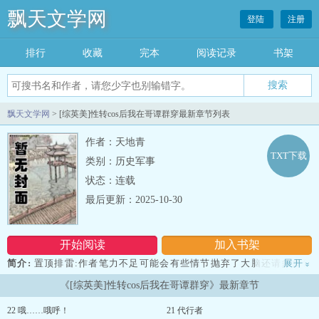
飘天文学网
登陆
注册
排行
收藏
完本
阅读记录
书架
飘天文学网
> [综英美]性转cos后我在哥谭群穿最新章节列表
作者：天地青
TXT下载
类别：历史军事
状态：连载
最后更新：2025-10-30
开始阅读
加入书架
简介:
置顶排雷:作者笔力不足可能会有些情节抛弃了大脑还请多多包
展开
»
涵，此外本文是cos穿如果存在主角团人设不合理，请不必怀疑，是作
《[综英美]性转cos后我在哥谭群穿》最新章节
者脑壳有包（痛苦晕倒） 【预收:《[综英美]蝙蝠崽她姓爱因兹贝
伦》、《[综武侠]病美人》、《[综英美]就你是龙傲天啊？》】 ——
22 哦……哦呼！
21 代行者