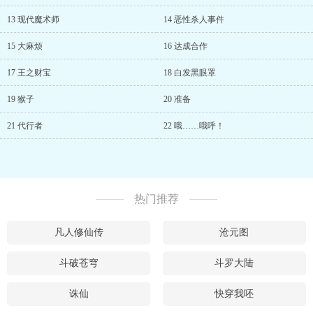
13 现代魔术师
14 恶性杀人事件
15 大麻烦
16 达成合作
17 王之财宝
18 白发黑眼罩
19 猴子
20 准备
21 代行者
22 哦……哦呼！
热门推荐
凡人修仙传
沧元图
斗破苍穹
斗罗大陆
诛仙
快穿我呸