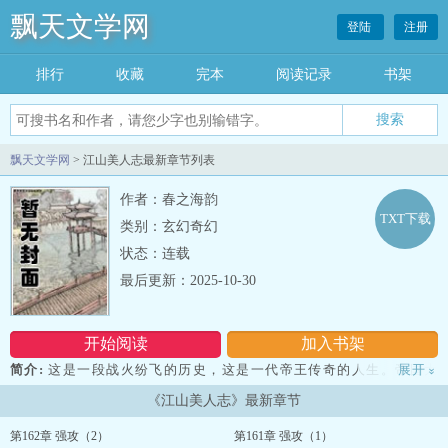
飘天文学网
登陆
注册
排行
收藏
完本
阅读记录
书架
飘天文学网
> 江山美人志最新章节列表
作者：春之海韵
TXT下载
类别：玄幻奇幻
状态：连载
最后更新：2025-10-30
开始阅读
加入书架
简介:
这是一段战火纷飞的历史，这是一代帝王传奇的人生。帝国大
展开
»
厦将倾，外族扣关压境，四方不宁，内乱丛生。战火飞扬，乱世问
《江山美人志》最新章节
鼎，好男儿当以手中七尺锋芒，试问今日之天下，谁当坐皇庭？...
第162章 强攻（2）
第161章 强攻（1）