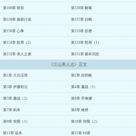
第160章 斩首
第159章 解毒
第158章 施展计谋
第157章 归顺
第156章 心事
第155章 折磨
第154章 怒辱（2）
第153章 怒辱（1）
第152章 美人之袭
第151章 极坏消息
《江山美人志》正文
第1章 大兵压境
第2章 好胆略
第3章 伊娜初云
第4章 鏖战（1）
第5章 鏖战（2）
第6章 乔琳娜
第7章 刺杀
第8章 难辨
第9章 突围（1）
第10章 突围（2）
第11章 追杀
第12章 纠缠