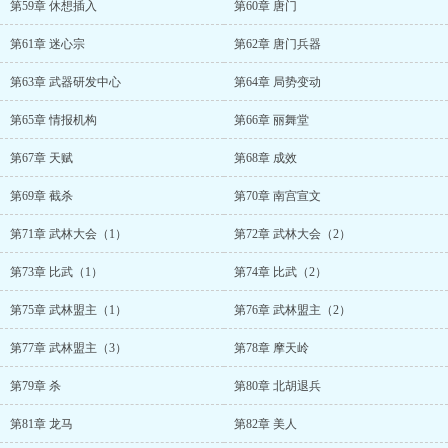
第59章 休想插入
第60章 唐门
第61章 迷心宗
第62章 唐门兵器
第63章 武器研发中心
第64章 局势变动
第65章 情报机构
第66章 丽舞堂
第67章 天赋
第68章 成效
第69章 截杀
第70章 南宫宣文
第71章 武林大会（1）
第72章 武林大会（2）
第73章 比武（1）
第74章 比武（2）
第75章 武林盟主（1）
第76章 武林盟主（2）
第77章 武林盟主（3）
第78章 摩天岭
第79章 杀
第80章 北胡退兵
第81章 龙马
第82章 美人