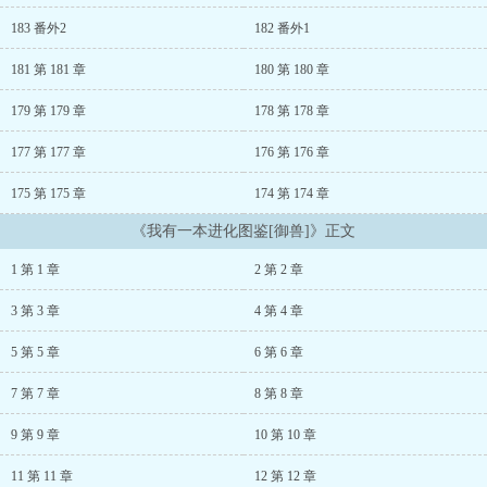
让玄兽进化为游龙飞凤—— 夏沐晴淡定地翻开《玄兽图鉴》。 未
知特性，全新技能，隐藏进化路线…… 于是乎，开学考试上，众学
183 番外2
182 番外1
子唤出自己精心培育的玄兽。 夏沐晴随手一挥：“去吧，疾风
犬！” 圣洁光芒中，雪色雄狮般的巨兽迎风而上，一声咆哮撼动九
181 第 181 章
180 第 180 章
霄风云，踏碎虚空。 御兽师们：“……？” 你他妈管这叫疾风
犬？ 全国大赛上，众选手使出浑身解数，各显神通。 夏沐晴举起
179 第 179 章
178 第 178 章
右手：“交给你了，锦鲤鱼！” 霞光璀璨中，一只金鲤跃上云霄，化
177 第 177 章
176 第 176 章
身遮天蔽日的灿金色巨龙，威震八方。 御兽师们：“？？” 我们是
聋了吗，确定刚才听到的是锦鲤鱼？ 兽潮冲击，异空间魔兽肆虐，
175 第 175 章
174 第 174 章
人类防御线伤亡惨重。 夏沐晴捧起一抹幽光：“拜托你了，小毛
虫。” 灵虫破茧，展开绚烂的半透明薄翅，舞动间逆转阴阳，治愈
《我有一本进化图鉴[御兽]》正文
众生。 御兽师们：“？？？” 神兽，神兽幽冥蝶！你怎么可能是小
毛虫？ 夏沐晴：“淡定，这才哪到哪儿，我还有野玫瑰进化而成的
1 第 1 章
2 第 2 章
彼岸花，玉仓鼠进化成的九尾玄狐……” 全体御兽师：“……” 你
听听，这都是同一物种吗？ 这家伙完全超模了啊！ 阅读提示：比
3 第 3 章
4 第 4 章
赛升级+冒险+成长+日常。感情戏不算多，但有男主。男主因年龄优
势，出场时比新人女主强，但女主会赶超。作者逻辑不佳，角色智商
5 第 5 章
6 第 6 章
受限于作者智商TAT另外女主成长道路上会有少许困境和挫折，打不
败她的使她更强大 【预收求收藏~】《神话系御兽》 星河历188
7 第 7 章
8 第 8 章
年，边缘星。 学生们正排队领取他们的第一只玄兽，一条稚嫩的圆
9 第 9 章
10 第 10 章
头鱼。 老师在一旁反复强调：“三个月后，联邦军校来检查大家的
培养进度！培养出最强玄兽形态的人，将得到前往联邦第一学院进修
11 第 11 章
12 第 12 章
的机会！” 学生们十分激动，纷纷表示一定要夺下名额。 三个月