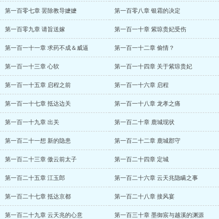
第一百零七章 罢除教导嬷嬷
第一百零八章 银霜的决定
第一百零九章 请旨送嫁
第一百一十章 紫琼贵妃受伤
第一百一十一章 求药不成＆威逼
第一百一十二章 偷情？
第一百一十三章 心软
第一百一十四章 关于紫琼贵妃
第一百一十五章 启程之前
第一百一十六章 启程
第一百一十七章 抵达边关
第一百一十八章 龙孝之痛
第一百一十九章 出关
第一百二十章 鹿城现状
第一百二十一想 新的隐患
第一百二十二章 鹿城郡守
第一百二十三章 傲云前太子
第一百二十四章 定城
第一百二十五章 江玉郎
第一百二十六章 云天兆隐瞒之事
第一百二十七章 抵达京都
第一百二十八章 接风宴
第一百二十九章 云天兆的心意
第一百三十章 墨御宸与越溪的渊源