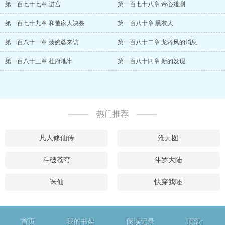
第一百七十七章 进宫
第一百七十八章 帝心难测
第一百七十九章 和董家人决裂
第一百八十章 黑衣人
第一百八十一章 裴婉蓉来访
第一百八十二章 龙聆风的消息
第一百八十三章 杜府地牢
第一百八十四章 新的发现
热门推荐
凡人修仙传
沧元图
斗破苍穹
斗罗大陆
诛仙
快穿我呸
首页
我的书架
阅读记录
顶部↑