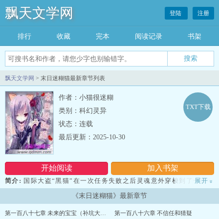
飘天文学网
登陆
注册
排行
收藏
完本
阅读记录
书架
飘天文学网
> 末日迷糊猫最新章节列表
作者：小猫很迷糊
TXT下载
类别：科幻灵异
状态：连载
最后更新：2025-10-30
开始阅读
加入书架
简介:
国际大盗“黑猫”在一次任务失败之后灵魂意外穿梭到了一百年
展开
»
后的地球。
《末日迷糊猫》最新章节
可惜某女的未来无限美好，衣来伸手饭来张口的好梦被冰冷的现实
无情打破，病毒蔓延，丧尸横行，人类苟延残喘，生活在阴影之中。
第一百八十七章 未来的宝宝（补坑大结局）
第一百八十六章 不信任和猜疑