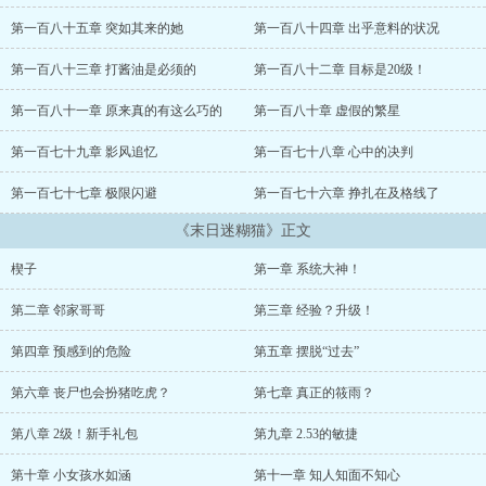
好在上天给了穿越小女子无限变强的作弊神器——系统，还有阳光
温柔的邻家好哥哥，冷酷帅气的联盟少爷，口甜腹黑的花间少年...
第一百八十五章 突如其来的她
第一百八十四章 出乎意料的状况
喂喂，天涯何处无芳草，美女多了去，你们为什么总是揪着小女子
不放呢...
第一百八十三章 打酱油是必须的
第一百八十二章 目标是20级！
......
第一百八十一章 原来真的有这么巧的
第一百八十章 虚假的繁星
第一百七十九章 影风追忆
第一百七十八章 心中的决判
第一百七十七章 极限闪避
第一百七十六章 挣扎在及格线了
《末日迷糊猫》正文
楔子
第一章 系统大神！
第二章 邻家哥哥
第三章 经验？升级！
第四章 预感到的危险
第五章 摆脱“过去”
第六章 丧尸也会扮猪吃虎？
第七章 真正的筱雨？
第八章 2级！新手礼包
第九章 2.53的敏捷
第十章 小女孩水如涵
第十一章 知人知面不知心