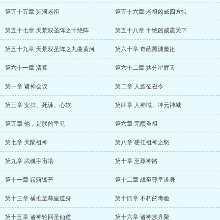
第五十五章 冥河老祖
第五十六章 老祖凶威四方惧
第五十七章 天荒双圣阵之十绝阵
第五十八章 十绝凶威震天下
第五十九章 天荒双圣阵之九曲黄河
第六十章 奇葩黑渊魔祖
第六十一章 清算
第六十二章 共分星辉天
第一章 诸神会议
第二章 人族征召令
第三章 安排、死谏、心软
第四章 人神域、坤元神城
第五章 他，是朕的皇兄
第六章 完颜圣祖
第七章 天陨祖神
第八章 硬扛祖神之怒
第九章 武魂宇宙塔
第十章 至尊神路
第十一章 崭露锋芒
第十二章 战至尊皇道身
第十三章 横推至尊皇道身
第十四章 不朽的考验
第十五章 诸神轮回圣仙道
第十六章 诸神族齐聚