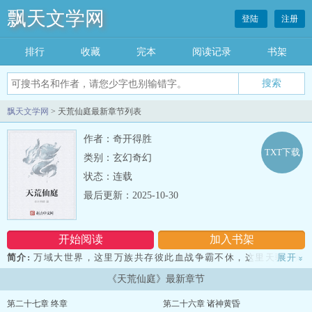
飘天文学网
登陆
注册
排行
收藏
完本
阅读记录
书架
飘天文学网
> 天荒仙庭最新章节列表
作者：奇开得胜
TXT下载
类别：玄幻奇幻
状态：连载
最后更新：2025-10-30
开始阅读
加入书架
简介:
万域大世界，这里万族共存彼此血战争霸不休，这里天骄、妖
展开
»
孽、神女争鸣，这里世家、皇庭、学宫、圣地、神山各方势力错综复
《天荒仙庭》最新章节
杂。且看秦横天携带造化仙庭系统召唤众多华夏古国的文臣武将、武
侠小说之中的绝世武者，在这方宇宙中建立一个亘古不朽的神话仙
第二十七章 终章
第二十六章 诸神黄昏