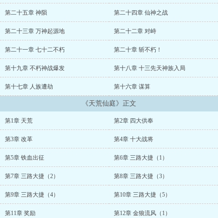
庭，谱写一曲让诸天万族、亿万生灵永世传承的，属于华夏人的史诗
传说。...
第二十五章 神陨
第二十四章 仙神之战
第二十三章 万神起源地
第二十二章 对峙
第二十一章 七十二不朽
第二十章 斩不朽！
第十九章 不朽神战爆发
第十八章 十三先天神族入局
第十七章 人族遭劫
第十六章 谋算
《天荒仙庭》正文
第1章 天荒
第2章 四大供奉
第3章 改革
第4章 十大战将
第5章 铁血出征
第6章 三路大捷（1）
第7章 三路大捷（2）
第8章 三路大捷（3）
第9章 三路大捷（4）
第10章 三路大捷（5）
第11章 奖励
第12章 金狼流风（1）