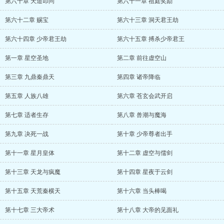
第六十章 天道叩问
第六十一章 祖庭奖励
第六十二章 赐宝
第六十三章 洞天君王劫
第六十四章 少帝君王劫
第六十五章 搏杀少帝君王
第一章 星空圣地
第二章 前往虚空山
第三章 九鼎秦鼎天
第四章 诸帝降临
第五章 人族八雄
第六章 苍玄会武开启
第七章 适者生存
第八章 兽潮与魔海
第九章 决死一战
第十章 少帝尊者出手
第十一章 星月皇体
第十二章 虚空与儒剑
第十三章 天龙与疯魔
第十四章 星夜于云剑
第十五章 天荒秦横天
第十六章 当头棒喝
第十七章 三大帝术
第十八章 大帝的见面礼