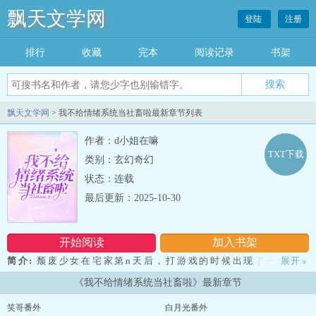
飘天文学网
登陆
注册
排行
收藏
完本
阅读记录
书架
飘天文学网
> 我不给情绪系统当社畜啦最新章节列表
作者：d小姐在嘛
TXT下载
类别：玄幻奇幻
状态：连载
最后更新：2025-10-30
开始阅读
加入书架
简介:
颓废少女在宅家第n天后，打游戏的时候出现了一个小广
展开
»
告？ 然后就莫名其妙来到了系统的世界，分配给她的系统是代号
《我不给情绪系统当社畜啦》最新章节
916的高级系统 而她将要穿梭到乱七八糟的小说世界或者系统随机
生成的世界里，完成系统随意抽取的任务。 情绪系统受害人岑小姐
笑哥番外
白月光番外