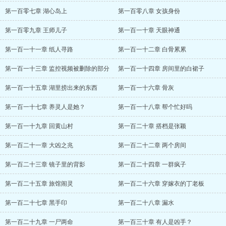
第一百零七章 湖心岛上
第一百零八章 女孩身份
第一百零九章 王师儿子
第一百一十章 天眼神通
第一百一十一章 纸人寻路
第一百一十二章 白骨累累
第一百一十三章 监控视频被删除的部分
第一百一十四章 房间里的白裙子
第一百一十五章 湖里捞出来的东西
第一百一十六章 骨灰
第一百一十七章 养灵人是她？
第一百一十八章 帮个忙好吗
第一百一十九章 回黄山村
第一百二十章 搭档是张颖
第一百二十一章 大凶之兆
第一百二十二章 两个房间
第一百二十三章 镜子里的背影
第一百二十四章 一群疯子
第一百二十五章 旅馆闹灵
第一百二十六章 穿嫁衣的丁老板
第一百二十七章 黑手印
第一百二十八章 漏水
第一百二十九章 一尸两命
第一百三十章 有人是凶手？