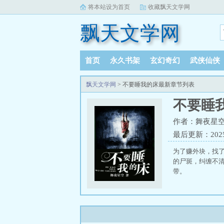
将本站设为首页
收藏飘天文学网
飘天文学网
首页
永久书架
玄幻奇幻
武侠仙侠
飘天文学网
> 不要睡我的床最新章节列表
不要睡
作者：舞夜星
最后更新：2025-
为了赚外块，找
的尸斑，纠缠不
带。