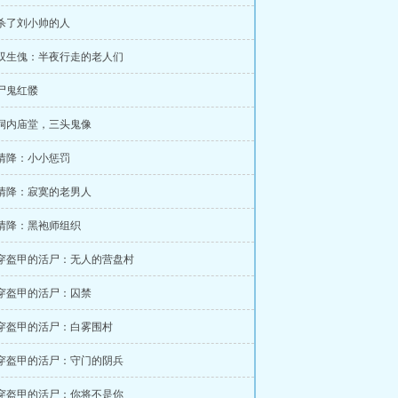
 杀了刘小帅的人
 双生傀：半夜行走的老人们
 尸鬼红髅
 洞内庙堂，三头鬼像
 情降：小小惩罚
 情降：寂寞的老男人
 情降：黑袍师组织
 穿盔甲的活尸：无人的营盘村
 穿盔甲的活尸：囚禁
 穿盔甲的活尸：白雾围村
 穿盔甲的活尸：守门的阴兵
 穿盔甲的活尸：你将不是你