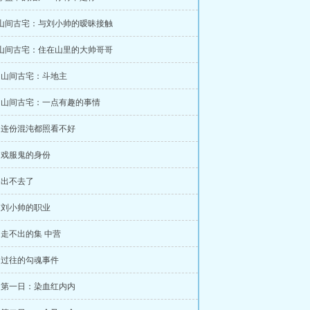
 山间古宅：与刘小帅的暧昧接触
 山间古宅：住在山里的大帅哥哥
章 山间古宅：斗地主
章 山间古宅：一点有趣的事情
章 连份混沌都照看不好
章 戏服鬼的身份
章 出不去了
章 刘小帅的职业
章 走不出的集 中营
章 过往的勾魂事件
章 第一日：染血红内内