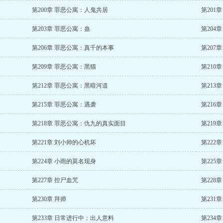
第200章 罪恶公寓：人鬼共居
第201
第203章 罪恶公寓：蛊
第204
第206章 罪恶公寓：真千的本事
第207
第209章 罪恶公寓：黑猫
第210
第212章 罪恶公寓：黑暗河道
第213
第215章 罪恶公寓：遇袭
第216
第218章 罪恶公寓：仇九的真实面目
第219
第221章 刘小帅的心机坏
第222
第224章 小雨的莫名现身
第225
第227章 控尸血咒
第228
第230章 拜师
第231
第233章 日常进行中：出人意料
第234