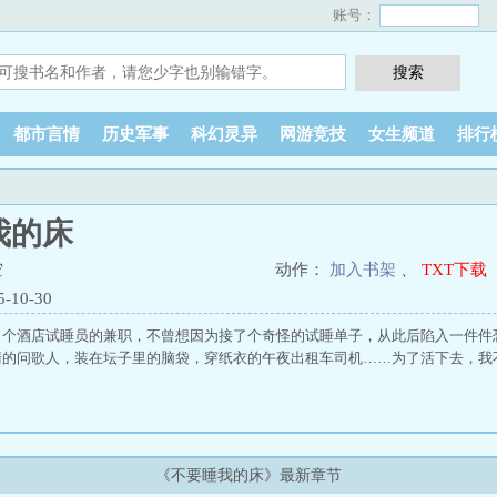
账号：
都市言情
历史军事
科幻灵异
网游竞技
女生频道
排行
我的床
空
动作：
加入书架
、
TXT下载
10-30
了个酒店试睡员的兼职，不曾想因为接了个奇怪的试睡单子，从此后陷入一件件
清的问歌人，装在坛子里的脑袋，穿纸衣的午夜出租车司机……为了活下去，我
《不要睡我的床》最新章节