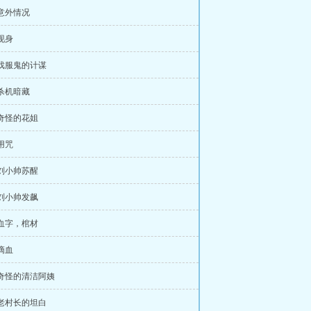
 意外情况
 现身
 戏服鬼的计谋
 杀机暗藏
 奇怪的花姐
 用咒
 刘小帅苏醒
 刘小帅发飙
 血字，棺材
 滴血
 奇怪的清洁阿姨
 老村长的坦白