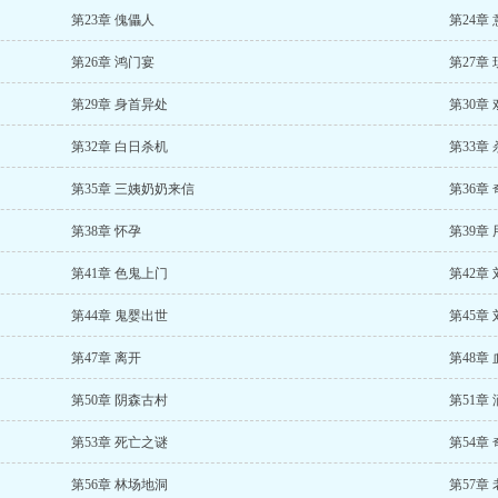
第23章 傀儡人
第24章
第26章 鸿门宴
第27章
第29章 身首异处
第30章
第32章 白日杀机
第33章
第35章 三姨奶奶来信
第36章
第38章 怀孕
第39章
第41章 色鬼上门
第42章
第44章 鬼婴出世
第45章
第47章 离开
第48章
第50章 阴森古村
第51章
第53章 死亡之谜
第54章
第56章 林场地洞
第57章