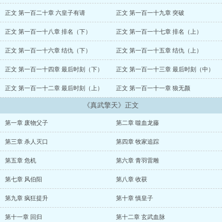
正文 第一百二十章 六皇子有请
正文 第一百一十九章 突破
正文 第一百一十八章 排名（下）
正文 第一百一十七章 排名（上）
正文 第一百一十六章 结仇（下）
正文 第一百一十五章 结仇（上）
正文 第一百一十四章 最后时刻（下）
正文 第一百一十三章 最后时刻（中）
正文 第一百一十二章 最后时刻（上）
正文 第一百一十一章 狼无颜
《真武擎天》正文
第一章 废物父子
第二章 噬血龙藤
第三章 杀人灭口
第四章 牧家追踪
第五章 危机
第六章 青羽雷雕
第七章 风伯阳
第八章 收获
第九章 疯狂提升
第十章 慎皇子
第十一章 回归
第十二章 玄武血脉