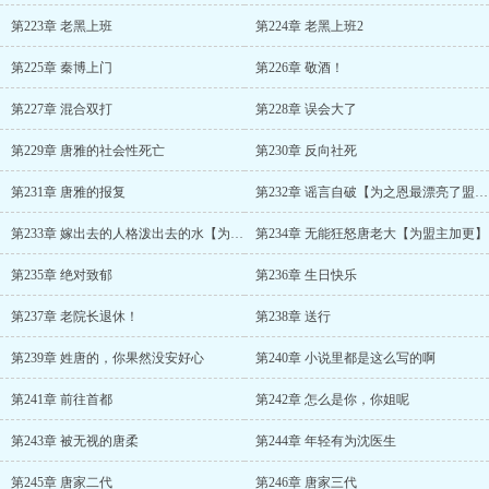
第223章 老黑上班
第224章 老黑上班2
第225章 秦博上门
第226章 敬酒！
第227章 混合双打
第228章 误会大了
第229章 唐雅的社会性死亡
第230章 反向社死
第231章 唐雅的报复
第232章 谣言自破【为之恩最漂亮了盟主加更】
第233章 嫁出去的人格泼出去的水【为盟主加更】
第234章 无能狂怒唐老大【为盟主加更】
第235章 绝对致郁
第236章 生日快乐
第237章 老院长退休！
第238章 送行
第239章 姓唐的，你果然没安好心
第240章 小说里都是这么写的啊
第241章 前往首都
第242章 怎么是你，你姐呢
第243章 被无视的唐柔
第244章 年轻有为沈医生
第245章 唐家二代
第246章 唐家三代