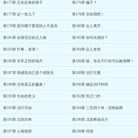
第175章 正在赶来的母子
第176章 骗子？
第177章 赶一块儿了
第178章 交给我吧！
第179章 因为咽下委屈的人不是你
第180章 众人离开
第181章 自我否定的主人格
第182章 你功夫很好？
第183章 打拳，发泄！
第184章 众人发觉
第185章 非常正经的地方
第186章 姐，实在不行你可以献身啊！
第187章 我感觉自己是个假医生
第188章 治疗方案
第189章 没有真正的赢家！
第190章 确定治疗时间
第191章 生命的意义
第192章 拒之门外
第193章 治疗开始
第194章 二百四十块，恐怖如斯
第195章 沈辰归来
第196章 沈辰释放压力
第197章 人格猜想
第198章 同居