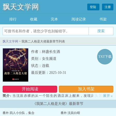
飘天文学网
登陆
注册
排行
收藏
完本
阅读记录
书架
飘天文学网
> 我第二人格是大佬最新章节列表
作者：杯盏长生酒
TXT下载
类别：女生频道
状态：连载
最后更新：2025-10-31
开始阅读
加入书架
简介:
当沈辰赤裸的从一个陌生的酒店床上醒来，发现床头居然还有
展开
»
一摞软妹币时，这...... 偶然的一件事，让本是心理医生的沈辰突然
《我第二人格是大佬》最新章节
发现自己身体里居然还有另外一个人格，而且这个人格还特别有
钱。 每当有妹子对他说： ”哥哥，我来姨妈了，肚子疼“ “多喝
番外 四人小分队，集合
番外 沈辰白晴