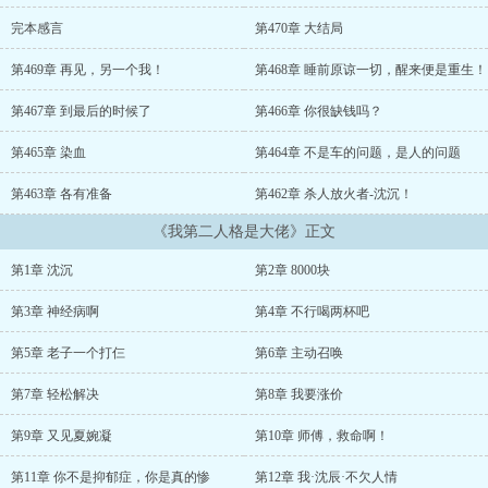
热水” “去死吧你” “我是医生，不是你男朋友” 这是一个心理医
生得了精神病的故事，一切还要从那8000块说起...
完本感言
第470章 大结局
第469章 再见，另一个我！
第468章 睡前原谅一切，醒来便是重生！
第467章 到最后的时候了
第466章 你很缺钱吗？
第465章 染血
第464章 不是车的问题，是人的问题
第463章 各有准备
第462章 杀人放火者-沈沉！
《我第二人格是大佬》正文
第1章 沈沉
第2章 8000块
第3章 神经病啊
第4章 不行喝两杯吧
第5章 老子一个打仨
第6章 主动召唤
第7章 轻松解决
第8章 我要涨价
第9章 又见夏婉凝
第10章 师傅，救命啊！
第11章 你不是抑郁症，你是真的惨
第12章 我·沈辰·不欠人情