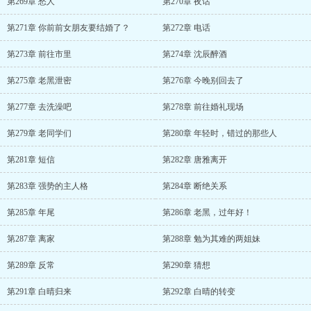
第269章 愁人
第270章 夜话
第271章 你前前女朋友要结婚了？
第272章 电话
第273章 前往市里
第274章 沈辰醉酒
第275章 老黑泄密
第276章 今晚别回去了
第277章 去洗澡吧
第278章 前往婚礼现场
第279章 老同学们
第280章 年轻时，错过的那些人
第281章 短信
第282章 唐雅离开
第283章 强势的主人格
第284章 断绝关系
第285章 年尾
第286章 老黑，过年好！
第287章 离家
第288章 勉为其难的两姐妹
第289章 反常
第290章 猜想
第291章 白晴归来
第292章 白晴的转变