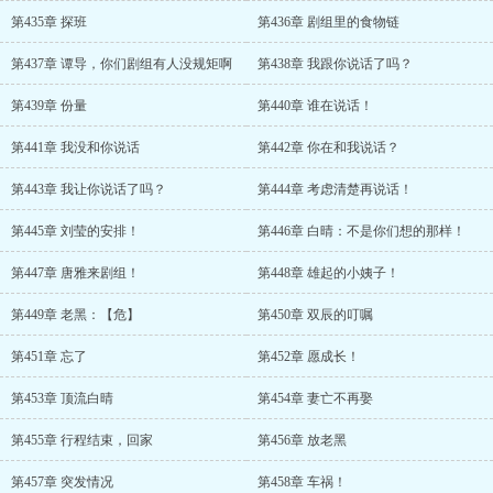
第435章 探班
第436章 剧组里的食物链
第437章 谭导，你们剧组有人没规矩啊
第438章 我跟你说话了吗？
第439章 份量
第440章 谁在说话！
第441章 我没和你说话
第442章 你在和我说话？
第443章 我让你说话了吗？
第444章 考虑清楚再说话！
第445章 刘莹的安排！
第446章 白晴：不是你们想的那样！
第447章 唐雅来剧组！
第448章 雄起的小姨子！
第449章 老黑：【危】
第450章 双辰的叮嘱
第451章 忘了
第452章 愿成长！
第453章 顶流白晴
第454章 妻亡不再娶
第455章 行程结束，回家
第456章 放老黑
第457章 突发情况
第458章 车祸！