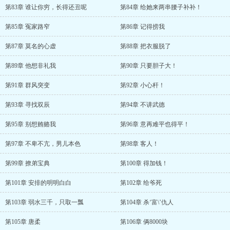
第83章 谁让你穷，长得还丑呢
第84章 给她来两串腰子补补！
第85章 冤家路窄
第86章 记得捞我
第87章 莫名的心虚
第88章 把衣服脱了
第89章 他想非礼我
第90章 只要胆子大！
第91章 群风突变
第92章 小心杆！
第93章 寻找双辰
第94章 不讲武德
第95章 别想贿赂我
第96章 意再难平也得平！
第97章 不卑不亢，男儿本色
第98章 客人！
第99章 撩弟宝典
第100章 得加钱！
第101章 安排的明明白白
第102章 给爷死
第103章 弱水三千，只取一瓢
第104章 杀‘富\’仇人
第105章 唐柔
第106章 俩8000块