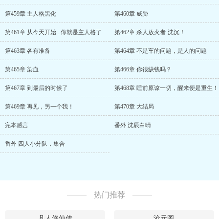
第459章 主人格黑化
第460章 威胁
第461章 从今天开始...你就是主人格了
第462章 杀人放火者-沈沉！
第463章 各有准备
第464章 不是车的问题，是人的问题
第465章 染血
第466章 你很缺钱吗？
第467章 到最后的时候了
第468章 睡前原谅一切，醒来便是重生！
第469章 再见，另一个我！
第470章 大结局
完本感言
番外 沈辰白晴
番外 四人小分队，集合
热门推荐
凡人修仙传
沧元图