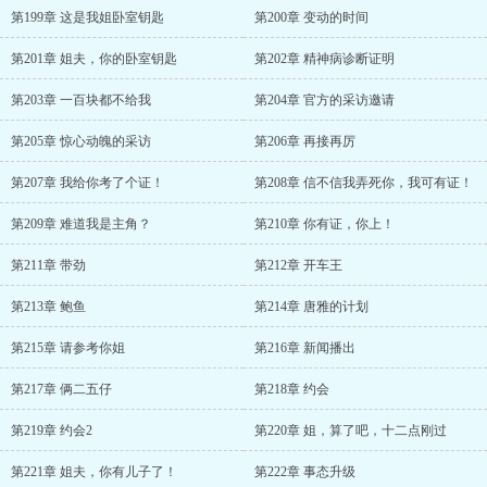
第199章 这是我姐卧室钥匙
第200章 变动的时间
第201章 姐夫，你的卧室钥匙
第202章 精神病诊断证明
第203章 一百块都不给我
第204章 官方的采访邀请
第205章 惊心动魄的采访
第206章 再接再厉
第207章 我给你考了个证！
第208章 信不信我弄死你，我可有证！
第209章 难道我是主角？
第210章 你有证，你上！
第211章 带劲
第212章 开车王
第213章 鲍鱼
第214章 唐雅的计划
第215章 请参考你姐
第216章 新闻播出
第217章 俩二五仔
第218章 约会
第219章 约会2
第220章 姐，算了吧，十二点刚过
第221章 姐夫，你有儿子了！
第222章 事态升级