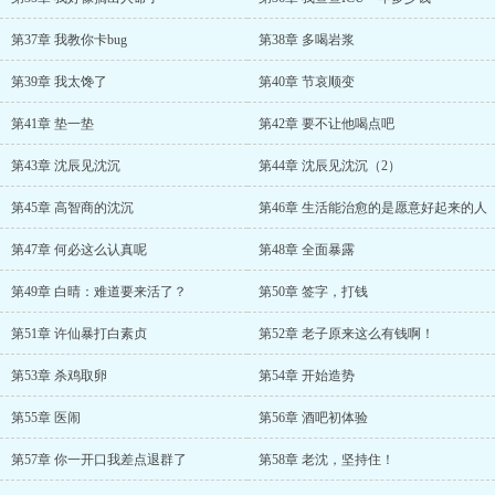
第37章 我教你卡bug
第38章 多喝岩浆
第39章 我太馋了
第40章 节哀顺变
第41章 垫一垫
第42章 要不让他喝点吧
第43章 沈辰见沈沉
第44章 沈辰见沈沉（2）
第45章 高智商的沈沉
第46章 生活能治愈的是愿意好起来的人
第47章 何必这么认真呢
第48章 全面暴露
第49章 白晴：难道要来活了？
第50章 签字，打钱
第51章 许仙暴打白素贞
第52章 老子原来这么有钱啊！
第53章 杀鸡取卵
第54章 开始造势
第55章 医闹
第56章 酒吧初体验
第57章 你一开口我差点退群了
第58章 老沈，坚持住！