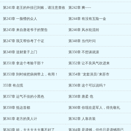
第241章 老王的外挂已到账，请注意查收
第242章 爽~~~
第243章 一脸懵的众人
第244章 有没有五险一金
第245章 来自唐老爷子的警告
第246章 风水轮流转
第247章 我又帮你考了个证
第348章 当代叶问
第349章 送财童子上门
第350章 不想谈就滚
第351章 拿这个考验干部？
第352章 让不良风气吹进来
第353章 到时候把病例带上，有用！
第354章 ‘龙套演员\’来苏市
355章 有点慌
第356章 这个可以说吗？
第357章 运气不佳的小黑色
第358章 唐柔·危
第359章 抵达首都
第360章 你现在是军人，得先敬礼
第361章 老方的美人计
第362章 人靠衣装
第363章 姐，大大大大大事不好了
第364章 是遗憾，但也只是遗憾而已