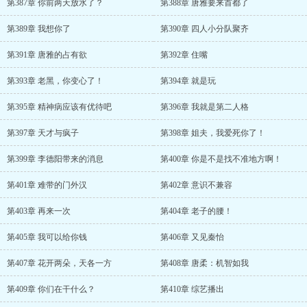
第387章 你前两天放水了？
第388章 唐雅要来首都了
第389章 我想你了
第390章 四人小分队聚齐
第391章 唐雅的占有欲
第392章 住嘴
第393章 老黑，你变心了！
第394章 就是玩
第395章 精神病应该有优待吧
第396章 我就是第二人格
第397章 天才与疯子
第398章 姐夫，我爱死你了！
第399章 李德阳带来的消息
第400章 你是不是找不准地方啊！
第401章 难带的门外汉
第402章 意识不兼容
第403章 再来一次
第404章 老子的腰！
第405章 我可以给你钱
第406章 又见秦怡
第407章 花开两朵，天各一方
第408章 唐柔：机智如我
第409章 你们在干什么？
第410章 综艺播出