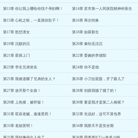
第13章 你让我上哪给你找个孕妇啊！
第14章 苏市第一人民医院精神科医生
第15章 心机之蛙，一直摸你肚子！
第16章 再次转换
第17章 怒怼渣女
第18章 如获新生
第19章 沉默的沉
第20章 秦怡见沈沉
第21章 星探上门
第22章 委婉的李德阳
第23章 孪生兄弟坐实
第24章 你不是他
第25章 我难道睡了兄弟的女人？
第26章 小刀拉屁股，开了眼儿了
第27章 放开那个女孩！
第28章 别跟我骚了骚了的！
第29章 上热搜，被怀疑！
第30章 要是我才是第二人格呢？
第31章 双辰老贼，速速受死！
第32章 先说好，这可不算包养
第33章 老姐英明！
第34章 我那天不是安全期
第35章 我好像搞出人命了
第36章 我查查ICU一年多少钱