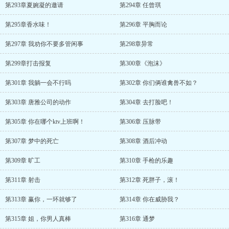
第293章夏婉凝的邀请
第294章 任曾琪
第295章香水味！
第296章 平胸而论
第297章 我劝你不要多管闲事
第298章异常
第299章打击报复
第300章《泡沫》
第301章 我躺一会不行吗
第302章 你们俩谁禽兽不如？
第303章 唐雅公司的动作
第304章 去打脸吧！
第305章 你在哪个ktv上班啊！
第306章 压脉带
第307章 梦中的死亡
第308章 酒后冲动
第309章 旷工
第310章 手枪的乐趣
第311章 射击
第312章 死胖子，滚！
第313章 赢你，一环就够了
第314章 你在威胁我？
第315章 姐，你男人真棒
第316章 通梦