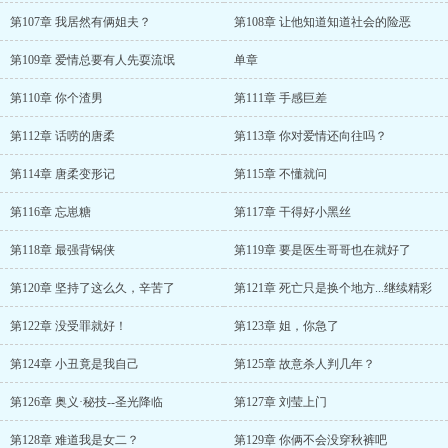
第107章 我居然有俩姐夫？
第108章 让他知道知道社会的险恶
第109章 爱情总要有人先耍流氓
单章
第110章 你个渣男
第111章 手感巨差
第112章 话唠的唐柔
第113章 你对爱情还向往吗？
第114章 唐柔变形记
第115章 不懂就问
第116章 忘崽糖
第117章 干得好小黑丝
第118章 最强背锅侠
第119章 要是医生哥哥也在就好了
第120章 坚持了这么久，辛苦了
第121章 死亡只是换个地方...继续精彩
第122章 没受罪就好！
第123章 姐，你急了
第124章 小丑竟是我自己
第125章 故意杀人判几年？
第126章 奥义·秘技--圣光降临
第127章 刘莹上门
第128章 难道我是女二？
第129章 你俩不会没穿秋裤吧