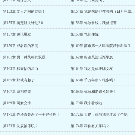
第151章 震惊众人
第152章 怒气条要满了
第153章 文人之间的骂街！
第154章 我是来给他撑腰的（日万完成，求订阅）
第155章 搞定姐夫计划2.0
第156章 你敢拿钱，我就报警
第157章 舆论爆发
第158章 气到住院
第159章 成名后的不同
第160章 苏市第一人民医院精神科医生--沈辰上线
第161章 另一种风格的双辰
第162章 舆论风波渐渐平息
第163章 和秦怡的坦白
第164章 我才是你正牌女友
第165章 那就有趣了
第166章 千万年薪？很多吗！
第167章 谈判结束
第168章 你敢和老娘抢姐夫！
第169章 两女交锋
第170章 我来看戏啦
第171章 你还真是杀了一手好价啊！
第172章 大佬，你当我刚才放了个屁
第173章 沈辰被停职？
第174章 和你有关系吗？