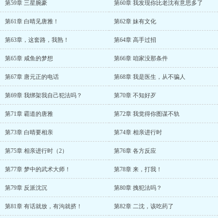
第59章 三星腕豪
第60章 我发现你比老沈有意思多了
第61章 白晴见唐雅！
第62章 妹有文化
第63章，这套路，我熟！
第64章 高手过招
第65章 咸鱼的梦想
第66章 咱家没那条件
第67章 唐元正的电话
第68章 我是医生，从不骗人
第69章 我绑架我自己犯法吗？
第70章 不知好歹
第71章 霸道的唐雅
第72章 我觉得你图谋不轨
第73章 白晴要相亲
第74章 相亲进行时
第75章 相亲进行时（2）
第76章 各方反应
第77章 梦中的武术大师！
第78章 来，打我！
第79章 反派沈沉
第80章 拽犯法吗？
第81章 有话就放，有沟就挤！
第82章 二沈，该吃药了