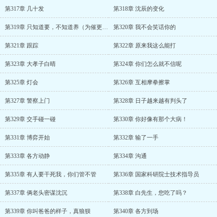
第317章 几十发
第318章 沈辰的变化
第319章 只知道要，不知道养（为催更圈邀请函加更）
第320章 我不会笑话你的
第321章 跟踪
第322章 原来我这么能打
第323章 大孝子白晴
第324章 你们怎么就不信呢
第325章 灯会
第326章 互相摩拳擦掌
第327章 警察上门
第328章 日子越来越有判头了
第329章 交手碰一碰
第330章 你好像有那个大病！
第331章 博弈开始
第332章 输了一手
第333章 各方动静
第334章 沟通
第335章 有人要干死我，你们管不管
第336章 国家科研院士技术指导员
第337章 俩老头密谋沈沉
第338章 白先生，您吃了吗？
第339章 你叫爸爸的样子，真狼狈
第340章 各方到场