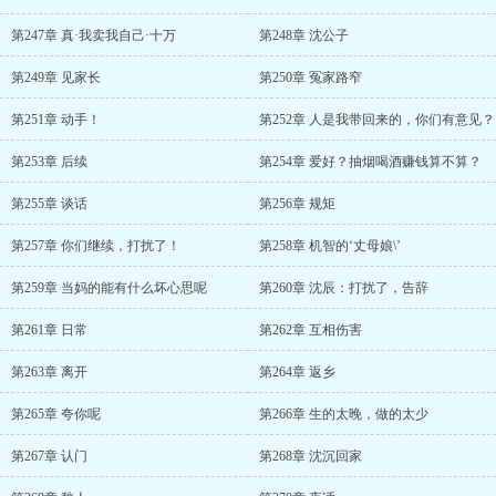
第247章 真·我卖我自己·十万
第248章 沈公子
第249章 见家长
第250章 冤家路窄
第251章 动手！
第252章 人是我带回来的，你们有意见？
第253章 后续
第254章 爱好？抽烟喝酒赚钱算不算？
第255章 谈话
第256章 规矩
第257章 你们继续，打扰了！
第258章 机智的‘丈母娘\’
第259章 当妈的能有什么坏心思呢
第260章 沈辰：打扰了，告辞
第261章 日常
第262章 互相伤害
第263章 离开
第264章 返乡
第265章 夸你呢
第266章 生的太晚，做的太少
第267章 认门
第268章 沈沉回家