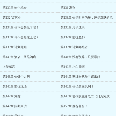
第130章 给个机会
第131 离别
第132 我不冷！
第133章 你是时辰的辰，还是沉默的沉
第134章 你不会失忆了吧！
第135章 凡学沈辰
第136章 你不会是龙王吧？
第137章 前往魔都
第138章 计划开始
第139章 计划终结者
第140章 酒店，又见酒店
第141章 没有预算，只要最好
上架感言
第142章 小白脸啊
第143章 你做个人吧
第144章 王牌吹瓶员申请出战
第145章 前往现场
第146章 你也是跟风啊？
第147章 冲突
第148章 嚣张跋扈唐老二（日万完成，求订阅）
第149章 陈亦来访
第150章 准备登台！