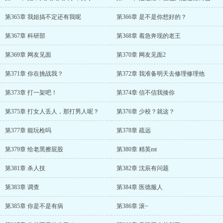
第365章 我姐搞不定还有我呢
第366章 是不是你想好的？
第367章 科研部
第368章 着急奔现的老王
第369章 网友见面
第370章 网友见面2
第371章 你在挑战我？
第372章 我准备明天去修理修理他
第373章 打一架吧！
第374章 信不信我揍你
第375章 打女人丢人，那打男人呢？
第376章 少校？就这？
第377章 能玩枪吗
第378章 疏远
第379章 给老黑擦屁股
第380章 精英mt
第381章 杀人技
第382章 沈辰有问题
第383章 调查
第384章 医德服人
第385章 你是不是有病
第386章 滚~