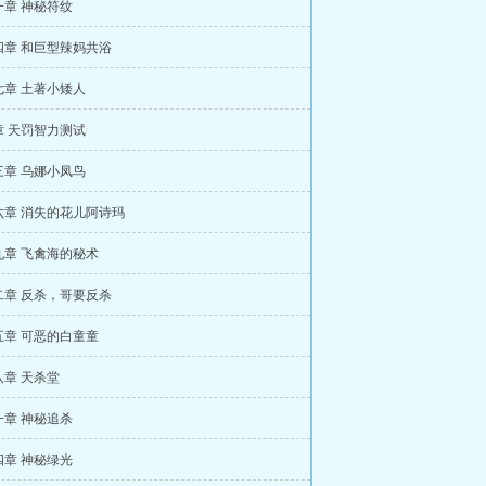
一章 神秘符纹
四章 和巨型辣妈共浴
七章 土著小矮人
章 天罚智力测试
三章 乌娜小凤鸟
六章 消失的花儿阿诗玛
九章 飞禽海的秘术
二章 反杀，哥要反杀
五章 可恶的白童童
章 天杀堂
一章 神秘追杀
四章 神秘绿光