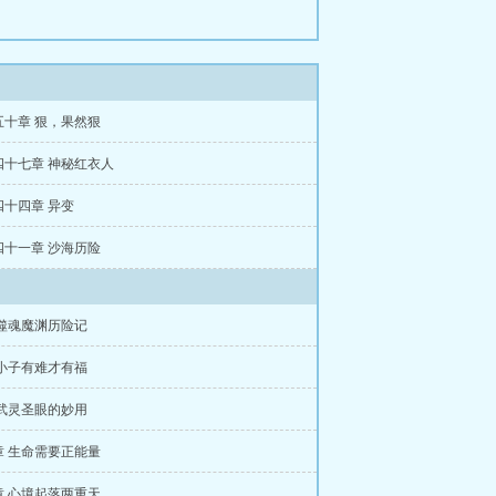
五十章 狠，果然狠
四十七章 神秘红衣人
四十四章 异变
四十一章 沙海历险
 噬魂魔渊历险记
 小子有难才有福
 武灵圣眼的妙用
章 生命需要正能量
章 心境起落两重天