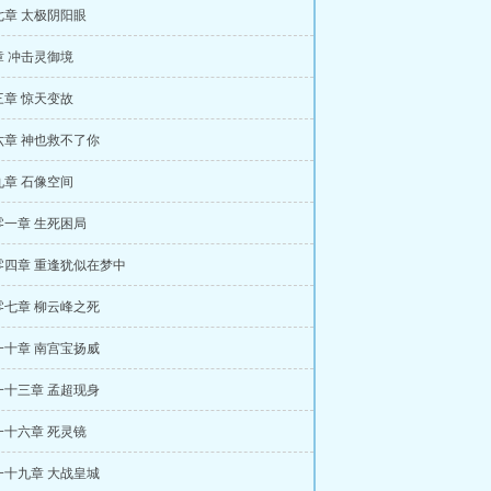
七章 太极阴阳眼
章 冲击灵御境
三章 惊天变故
六章 神也救不了你
九章 石像空间
零一章 生死困局
零四章 重逢犹似在梦中
零七章 柳云峰之死
一十章 南宫宝扬威
一十三章 孟超现身
一十六章 死灵镜
一十九章 大战皇城