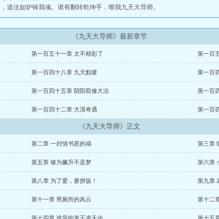
，道法如炉铸我魂。谁有翻转乾坤手，唯我九天大导师。
《九天大导师》最新章节
第一百五十一章 太不精彩了
第一百
第一百四十八章 九天黠猱
第一百
第一百四十五章 阴阳双修大法
第一百
第一百四十二章 大漠奇遇
第一百
《九天大导师》正文
第二章 一封情书惹的祸
第三章
第五章 修为飙升不是梦
第六章
第八章 为了爱，要拼饭！
第九章
第十一章 男厕所的风云
第十二
第十四章 诡异的鬼王凌天步
第十五