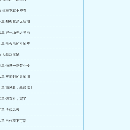
章 你根本就不够看
一章 却教此爱无归期
四章 好一场先天灵雨
七章 萤火虫的祖师爷
章 大战双尾鼠
三章 倾世一吻楚小怜
六章 被惊翻的导师团
九章 南风吹，战鼓擂！
二章 锦衣社，完了
五章 决战风云
八章 自作孽不可活