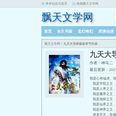
将本站设为首页
收藏飘天文学网
飘天文学网
首页
永久书架
玄幻奇幻
武侠仙侠
飘天文学网
> 九天大导师最新章节列表
九天大
作者：神马二
最后更新：2025-
我是心有猛虎、
我是学院之王，
我是人界之王，
我是魔界之王，
我是地狱之王，
我是仙界之王，
我是神界之王，
潜龙升天，笑傲