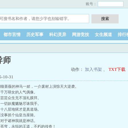
账号：
都市言情
历史军事
科幻灵异
网游竞技
女生频道
排行
导师
动作：
加入书架
、
TXT下载
10-31
细嗅蔷薇的神马一郎，一介废材上演惊天大逆袭。
千万萌女的人气偶像。
芸芸众生无不顶礼膜拜。
一切妖魔魑魅尽诛我手。
十八层地狱才是真道场。
没事抓个仙皇当座骑。
对于诸神我就是神话。
苍穹，永恒的王道，不朽的传奇！