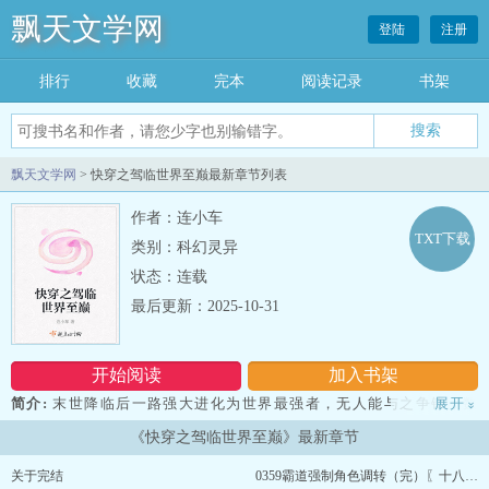
飘天文学网
登陆
注册
排行
收藏
完本
阅读记录
书架
飘天文学网
> 快穿之驾临世界至巅最新章节列表
作者：连小车
TXT下载
类别：科幻灵异
状态：连载
最后更新：2025-10-31
开始阅读
加入书架
简介:
末世降临后一路强大进化为世界最强者，无人能与之争锋，数
展开
»
百年间巨变世界已至极限。 唐安立于世界巅峰同至极限，毅然离开
《快穿之驾临世界至巅》最新章节
原生世界，穿梭混沌之中得遇系统。 穿越万千世界，凌驾无限世界
之巅！...
关于完结
0359霸道强制角色调转（完）〖十八更〗