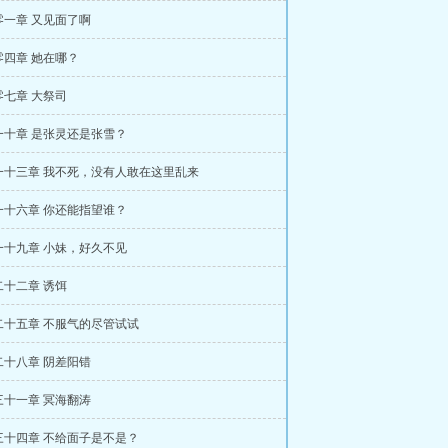
零一章 又见面了啊
零四章 她在哪？
零七章 大祭司
一十章 是张灵还是张雪？
一十三章 我不死，没有人敢在这里乱来
一十六章 你还能指望谁？
一十九章 小妹，好久不见
二十二章 诱饵
二十五章 不服气的尽管试试
二十八章 阴差阳错
三十一章 冥海翻涛
三十四章 不给面子是不是？