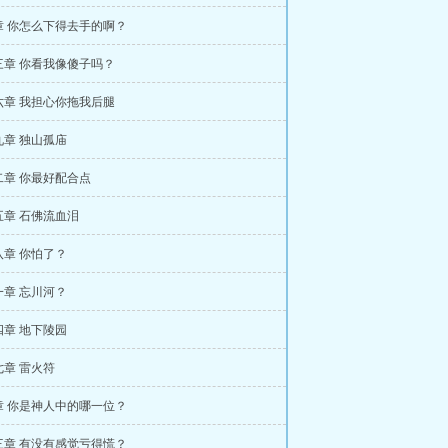
章 你怎么下得去手的啊？
三章 你看我像傻子吗？
六章 我担心你拖我后腿
九章 独山孤庙
二章 你最好配合点
五章 石佛流血泪
八章 你怕了？
一章 忘川河？
四章 地下陵园
章 雷火符
章 你是神人中的哪一位？
三章 有没有感觉亏得慌？