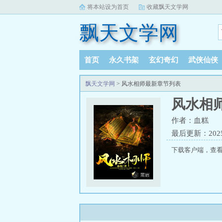
将本站设为首页
收藏飘天文学网
飘天文学网
首页
永久书架
玄幻奇幻
武侠仙侠
飘天文学网
> 风水相师最新章节列表
风水相
作者：血糕
最后更新：2025-
下载客户端，查