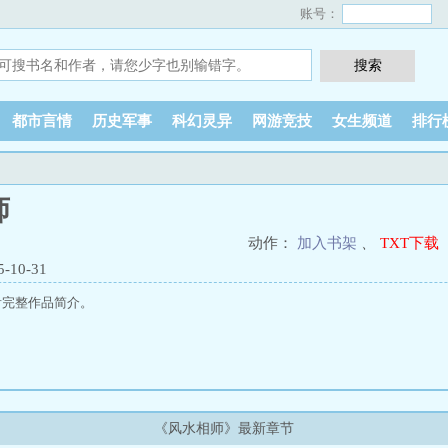
账号：
都市言情
历史军事
科幻灵异
网游竞技
女生频道
排行
师
动作：
加入书架
、
TXT下载
10-31
看完整作品简介。
《风水相师》最新章节