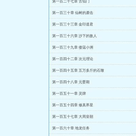
第一百二十七章 古仙门
第一百三十章 仙树的袭击
第一百三十三章 金印道君
第一百三十六章 沙下的敌人
第一百三十九章 倭寇小洲
第一百四十二章 次元理论
第一百四十五章 五万多斤的石墩
第一百四十八章 元婴期
第一百五十一章 灵牌
第一百五十四章 修真界星
第一百五十七章 大周皇朝
第一百六十章 地龙任务