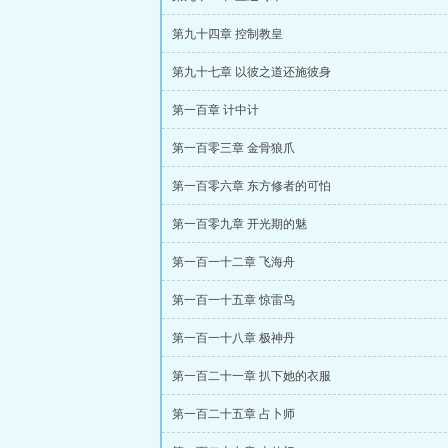
第九十四章 控制教皇
第九十七章 以彼之道还施彼身
第一百章 计中计
第一百零三章 金骨狼爪
第一百零六章 东方修者的可怕
第一百零九章 开光期的魅
第一百一十二章 飞海舟
第一百一十五章 惊雷鸟
第一百一十八章 极神丹
第一百二十一章 扒下她的衣服
第一百二十五章 占卜师