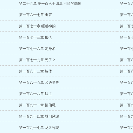
第二十五章 第一百六十四章 可怕的肉体
第一百
第一百六十七章 出宗
第一百
第一百七十章 睚眦神韵
第一百
第一百七十三章 报仇
第一百
第一百七十六章 定身术
第一百
第一百七十九章 死了？
第一百八
第一百八十二章 炼体
第一百
第一百八十五章 又遇灵兽
第一百
第一百八十八章 认主
第一百
第一百九十一章 捆仙绳
第一百
第一百九十四章 城门风波
第一百
第一百九十七章 龙涎竹现
第一百