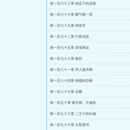
第一百六十三章 地瓜下的灵脉
第一百六十六章 聚气期一层
第一百六十九章 神兽符
第一百七十二章 打探消息
第一百七十五章 异变再起
第一百七十八章 惨烈
第一百八十一章 拜入炼丹阁
第一百八十四章 倒霉的巨蟒
第一百八十七章 后夔
第一百九十章 通天阁，方逸民
第一百九十三章 二王子的礼物
第一百九十六章 火部源书