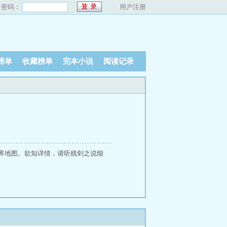
密码：
用户注册
榜单
收藏榜单
完本小说
阅读记录
界地图。欲知详情，请听残剑之说细