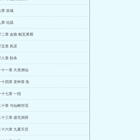
章 攻城
章 论战
二章 金狼·帕瓦希斯
五章 风灵
八章 秒杀
一十一章 大美洲仙
十四章 变种章 鱼
一十七章 一招
二十章 与仙树对话
二十三章 虚无洞府
二十六章 九重天宫