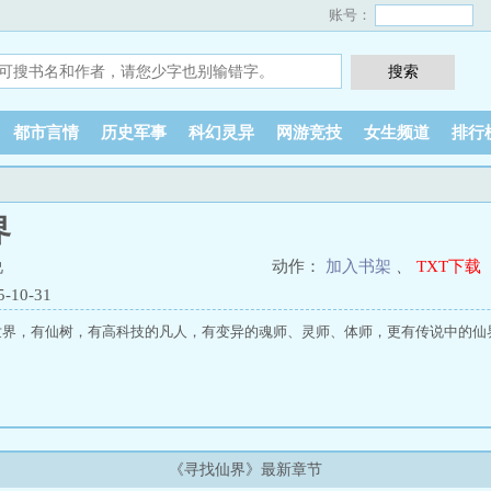
账号：
都市言情
历史军事
科幻灵异
网游竞技
女生频道
排行
界
说
动作：
加入书架
、
TXT下载
10-31
世界，有仙树，有高科技的凡人，有变异的魂师、灵师、体师，更有传说中的仙
《寻找仙界》最新章节