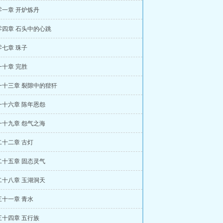
零一章 开炉炼丹
零四章 石头中的心跳
七章 珠子
十章 完胜
一十三章 裂隙中的狴犴
一十六章 陈年恩怨
一十九章 怨气之海
二十二章 古灯
二十五章 固态灵气
二十八章 玉湖洞天
三十一章 青水
三十四章 五行族