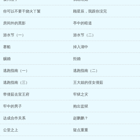
你可以不要干烧火丫鬟
顾星辰，我跟你没完
房间外的黑影
亭中的暗道
游水节（一）
游水节（二）
赛船
掉入湖中
赐婚
拒婚
逃跑指南（一）
逃跑指南（二）
逃跑指南（三）
王大姐的侄女倩茹
带倩茹去宣王府
牢狱之灾
牢中的男子
抱出监狱
达成合作关系
赵鹏鹏？
公堂之上
疑点重重