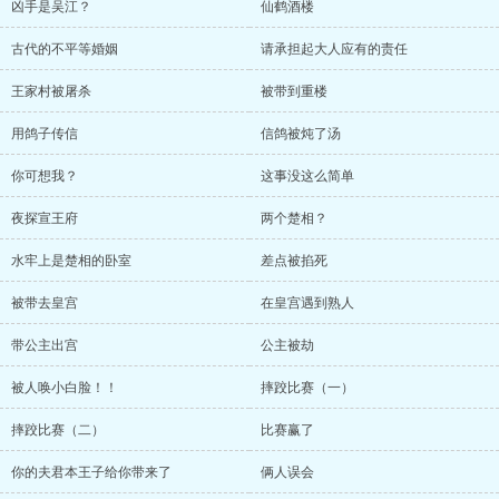
凶手是吴江？
仙鹤酒楼
古代的不平等婚姻
请承担起大人应有的责任
王家村被屠杀
被带到重楼
用鸽子传信
信鸽被炖了汤
你可想我？
这事没这么简单
夜探宣王府
两个楚相？
水牢上是楚相的卧室
差点被掐死
被带去皇宫
在皇宫遇到熟人
带公主出宫
公主被劫
被人唤小白脸！！
摔跤比赛（一）
摔跤比赛（二）
比赛赢了
你的夫君本王子给你带来了
俩人误会