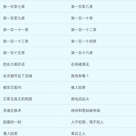
第一百零七章
第一百零八章
第一百零九章
第一百一十章
第一百一十一章
第一百一十二章
第一百一十三章
第一百一十四章
第一百十五章
第一百十六章
想在大都开店
在茶楼遇见
在京都开起了店铺
面包有毒？
被宣王套问
被人陷害
王翠玉真正的死因
面包店起火
灵魂交换术
祝你和楚姑娘幸福
甜蜜的一刻
人不犯我，我不犯人
遭人陷害
幕后之人