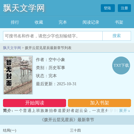
飘天文学网
登陆
注册
排行
收藏
完本
阅读记录
书架
飘天文学网
> 拨开云层见星辰最新章节列表
作者：空中小象
TXT下载
类别：历史军事
状态：完本
最后更新：2025-10-31
开始阅读
加入书架
简介:
一个普通上班族兼抬拳道爱好者赵云朵，一次意外穿到了大都
展开
»
王朝神秘杀手组织里面一位女杀手赵绵绵身上，偶遇到了大都王朝郝
《拨开云层见星辰》最新章节
郝有名做事狠辣冷面三爷顾星辰，从此展开了俩人相爱相杀的故
事……...
结局(一)
三十四