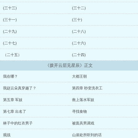
(三十三)
(三十二)
(三十一)
(三十)
(二十九)
(二十八)
(二十七)
(二十六)
（二十五）
(二十四)
《拨开云层见星辰》正文
我在哪？
大都王朝
我赵云朵真穿越了？
第四章 秒变洗衣工
第五章 军妓
救上落水军妓
第七章 出名了
寻找食物
林子中的红衣男子
被面具男调戏
观战
山崖处所听到的话