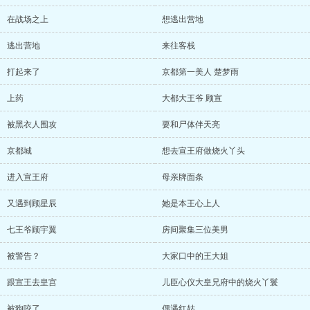
在战场之上
想逃出营地
逃出营地
来往客栈
打起来了
京都第一美人 楚梦雨
上药
大都大王爷 顾宣
被黑衣人围攻
要和尸体伴天亮
京都城
想去宣王府做烧火丫头
进入宣王府
母亲牌面条
又遇到顾星辰
她是本王心上人
七王爷顾宇翼
房间聚集三位美男
被警告？
大家口中的王大姐
跟宣王去皇宫
儿臣心仪大皇兄府中的烧火丫鬟
被狗咬了
偶遇红姑