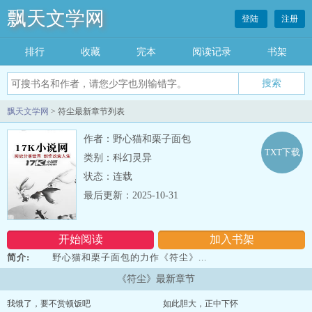
飘天文学网
登陆
注册
排行
收藏
完本
阅读记录
书架
飘天文学网
> 符尘最新章节列表
作者：野心猫和栗子面包
TXT下载
类别：科幻灵异
状态：连载
最后更新：2025-10-31
开始阅读
加入书架
简介:
野心猫和栗子面包的力作《符尘》...
《符尘》最新章节
我饿了，要不赏顿饭吧
如此胆大，正中下怀