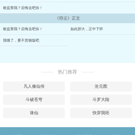
敢监禁我？后悔去吧你！
《符尘》正文
敢监禁我？后悔去吧你！
如此胆大，正中下怀
我饿了，要不赏顿饭吧
热门推荐
凡人修仙传
沧元图
斗破苍穹
斗罗大陆
诛仙
快穿我呸