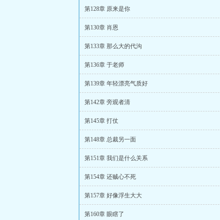
第128章 原来是你
第130章 肖恩
第133章 那么大的代沟
第136章 于老师
第139章 年轻漂亮气质好
第142章 旁观者清
第145章 打仗
第148章 总裁另一面
第151章 我们是什么关系
第154章 还贼心不死
第157章 好像浮生大大
第160章 眼瞎了