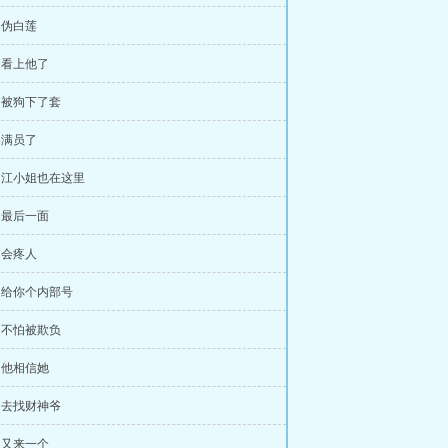
章 伪白莲
章 看上他了
章 被狗下了套
章 满员了
章 江小姐也在这里
章 最后一面
章 会疼人
章 给你个内部号
章 不怕被欺负
章 他相信她
章 去找财神爷
章 又来一个