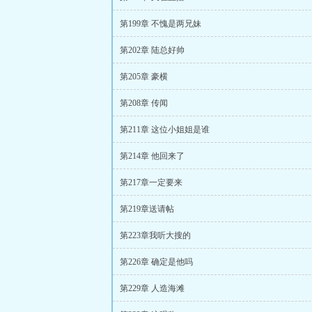
第199章 不愧是两兄妹
第202章 陆总好帅
第205章 豪横
第208章 传闻
第211章 这位小姐姐是谁
第214章 他回来了
第217章一定要来
第219章送请帖
第223章我听大搜的
第226章 确定是他吗
第229章 人造海滩