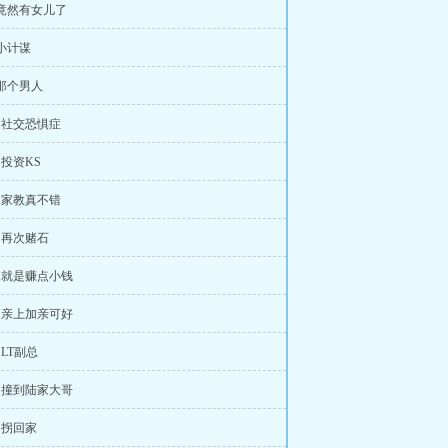
 竟然有女儿了
 小计谋
 那个男人
章 社交恐惧症
 投资KS
章 家教真不错
章 再次赌石
章 就是赚点小钱
章 亲上加亲可好
 LT副总
章 撞到陆家大哥
章 拐回家