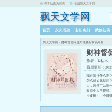
将本站设为首页
收藏飘天文学网
飘天文学网
首页
永久书架
玄幻奇幻
武侠仙侠
飘天文学网
> 财神督促我当大佬最新章节列表
财神督
作者：K枯木
最后更新：2025-
现在流行什么呢
怎么就如此憋屈
过，若是可以换
收取个人所得税
小皮鞭）：今日