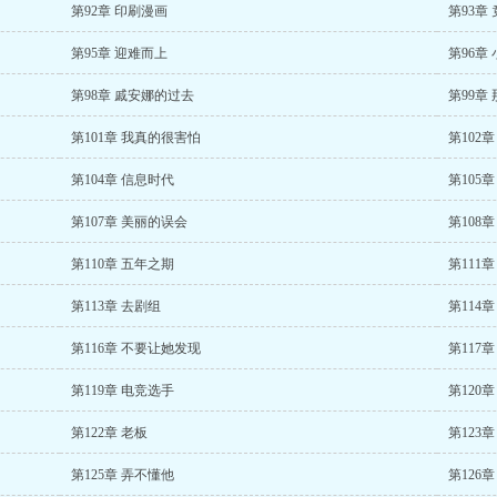
第92章 印刷漫画
第93章
第95章 迎难而上
第96章
第98章 戚安娜的过去
第99章
第101章 我真的很害怕
第102
第104章 信息时代
第105章
第107章 美丽的误会
第108
第110章 五年之期
第111
第113章 去剧组
第114
第116章 不要让她发现
第117
第119章 电竞选手
第120章
第122章 老板
第123
第125章 弄不懂他
第126