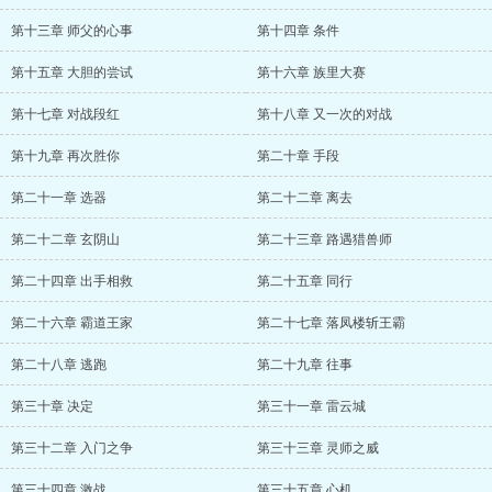
第十三章 师父的心事
第十四章 条件
第十五章 大胆的尝试
第十六章 族里大赛
第十七章 对战段红
第十八章 又一次的对战
第十九章 再次胜你
第二十章 手段
第二十一章 选器
第二十二章 离去
第二十二章 玄阴山
第二十三章 路遇猎兽师
第二十四章 出手相救
第二十五章 同行
第二十六章 霸道王家
第二十七章 落凤楼斩王霸
第二十八章 逃跑
第二十九章 往事
第三十章 决定
第三十一章 雷云城
第三十二章 入门之争
第三十三章 灵师之威
第三十四章 激战
第三十五章 心机