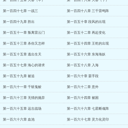
第一百四十五章 大赛（中）
第一百四十六章 大赛（下）
第一百四十七章 一战三
第一百四十八章 三千雷鸣阵
第一百四十九章 胜出
第一百五十章 段风的出现
第一百五十一章 叛离雷云门
第一百五十二章 再起变化
第一百五十三章 杀你又怎样
第一百五十四章 王乾的出现
第一百五十五章 逃出生天
第一百五十六章 东海海妖
第一百五十七章 海心的请求
第一百五十八章 入海
第一百五十九章 被追
第一百六十章 耍手段
第一百六十一章 千斩鬼鲛
第一百六十二章 意外
第一百六十三章 无情的抛弃
第一百六十四章 被困
第一百六十五章 远古战场
第一百六十六章 七星断魂阵
第一百六十六章 血池
第一百六十七章 灵力化灵印