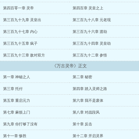
第四百零一章 灵帝
第四百章 灵皇之上
第三百九十九章 灵皇出
第三百九十八章 元老现
第三百九十七章 内心
第三百九十六章 渡劫
第三百九十五章 疯子
第三百九十四章 灵皇劫
第三百九十三章 敌对双方
第三百九十二章 参悟
《万古灵帝》正文
第一章 神秘之人
第二章 秘密
第三章 托付
第四章 踏入灵师之路
第五章 重启元力
第六章 我不是废体
第七章 麻烦上门
第八章 对战段风
第九章 你打够了没有
第十章 反击
第十一章 惨胜
第十二章 开启灵界