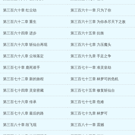
第三百六十章 红尘劫
第三百六十一章 只为了你
第三百六十二章 重生
第三百六十三章 为你杀尽天下之敌
第三百六十四章 进步
第三百六十五章 抗衡
第三百六十六章 斩仙台再现
第三百六十七章 力压魔头
第三百六十八章 尘埃落定
第三百六十九章 手足之争
第三百七十章 鹿死谁手
第三百七十一章 准灵皇劫
第三百七十二章 新的旅程
第三百七十三章 林梦可的危机
第三百七十四章 灵皇密藏
第三百七十五章 修复斩仙台
第三百七十六章 传承
第三百七十七章 危难
第三百七十八章 最后的路
第三百七十九章 林梦可
第三百八十章 段飞现
第三百八十一章 震撼