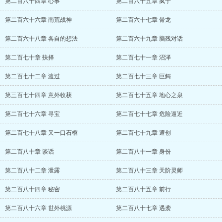
第二百六十四章 心事
第二百六十五章 疯子
第二百六十六章 南荒战神
第二百六十七章 骨龙
第二百六十八章 各自的想法
第二百六十九章 脑残对话
第二百七十章 抉择
第二百七十一章 沼泽
第二百七十二章 渡过
第二百七十三章 巨鳄
第三百七十四章 意外收获
第二百七十五章 地心之泉
第二百七十六章 寻宝
第二百七十七章 危险逼近
第二百七十八章 又一口石棺
第二百七十九章 遭创
第二百八十章 谈话
第二百八十一章 身份
第二百八十二章 泄露
第二百八十三章 天阶灵师
第二百八十四章 秘密
第二百八十五章 前行
第二百八十六章 世外桃源
第二百八十七章 遇袭