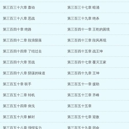
第三百三十六章 轰动
第三百三十七章 暗涌
第三百三十八章 恶战
第三百三十九章 绝杀
第三百四十章 绝路
第三百四十一章 王乾的困境
第三百四十二章 段浪陨落
第三百四十三章 段风再现
第三百四十四章 了结过去
第三百四十五章 战王坤
第三百四十六章 苦战
第三百四十七章 覆灭王家
第三百四十八章 阴谋的味道
第三百四十九章 王坤
第三百五十章 联手
第三百五十一章 援助
第三百五十二章 转机
第三百五十三章 齐峰
第三百五十四章 倒戈
第三百五十五章
第三百五十六章 解封
第三百五十七章 迎敌
第三百五十八章 强悍实力
第三百五十九章 宿命