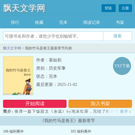
飘天文学网
登陆
注册
排行
收藏
完本
阅读记录
书架
飘天文学网
> 我的竹马是卷王最新章节列表
作者：慕如初
TXT下载
类别：历史军事
状态：完本
最后更新：2025-11-02
开始阅读
加入书架
简介:
推荐一篇下饭甜文《余温》by泡沫红茶，完结了很好看，文案
展开
»
在最下方。 ----------------------------------- （摆烂美人×人间卷
《我的竹马是卷王》最新章节
王） 前世，苏绾考研考公各种卷，结果猝死了。重生到古代，没想
到古代也卷，长姐才名冠京，二姐医术出神入化，三姐丹青引无数墨
106 福利番外
105 福利番外