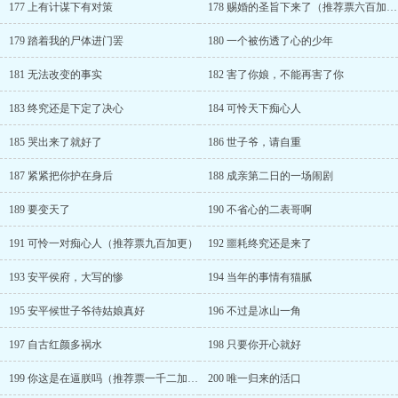
177 上有计谋下有对策
178 赐婚的圣旨下来了（推荐票六百加更）
179 踏着我的尸体进门罢
180 一个被伤透了心的少年
181 无法改变的事实
182 害了你娘，不能再害了你
183 终究还是下定了决心
184 可怜天下痴心人
185 哭出来了就好了
186 世子爷，请自重
187 紧紧把你护在身后
188 成亲第二日的一场闹剧
189 要变天了
190 不省心的二表哥啊
191 可怜一对痴心人（推荐票九百加更）
192 噩耗终究还是来了
193 安平侯府，大写的惨
194 当年的事情有猫腻
195 安平候世子爷待姑娘真好
196 不过是冰山一角
197 自古红颜多祸水
198 只要你开心就好
199 你这是在逼朕吗（推荐票一千二加更）
200 唯一归来的活口