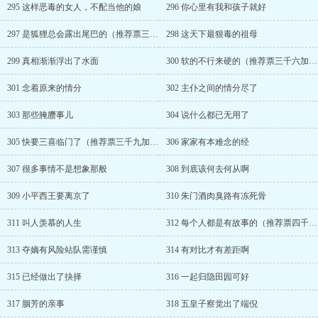
295 这样恶毒的女人，不配当他的娘
296 你心里有我和孩子就好
297 是狐狸总会露出尾巴的（推荐票三千三加更）
298 这天下最狠毒的祖母
299 真相渐渐浮出了水面
300 软的不行来硬的（推荐票三千六加更）
301 念着原来的情分
302 主仆之间的情分尽了
303 那些腌臜事儿
304 说什么都已无用了
305 快要三喜临门了（推荐票三千九加更）
306 家家有本难念的经
307 很多事情不是想象那般
308 到底该何去何从啊
309 小平西王要离京了
310 朱门酒肉臭路有冻死骨
311 叫人羡慕的人生
312 每个人都是有故事的（推荐票四千二加更）
313 夺嫡有风险站队需谨慎
314 有对比才有差距啊
315 已经做出了抉择
316 一起归隐田园可好
317 胭芳的亲事
318 五皇子察觉出了端倪