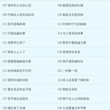
107 瑞华长公主的心思
108 被退回来的礼物
109 不能在人背后说坏话
110 都是石头惹的祸
111 你可是喝多呢
112 归来的宁王妃娘娘
113 不能说破的事
114 与三表哥的亲事
115 局势早已变了
116 誓死不娶陈婕为妻
117 我有心上人了
118 男有情女有意
119 我要娶杨睐娘为妻
120 我不愿意嫁给你
121 给你纳妾还不行吗
122 一码换一码
123 震惊京城的消息
124 皇上这是要了我的命
125 重生也没有金手指
126 狗咬吕洞宾
127 安平候出征西北
128 两个女人之间的恩怨
129 梅氏来了京城
130 久别重逢分外平静