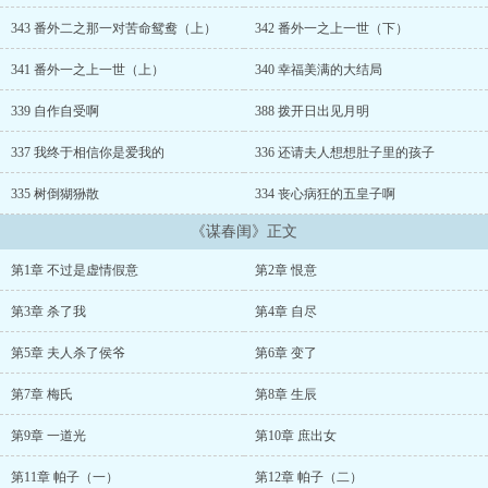
安排，“就算你费尽心思嫁给我，不过是我的一颗棋子。”“你做了这么
多，到底为了什么？不就是为了让我爱上你吗？告诉你，你死了这条
343 番外二之那一对苦命鸳鸯（上）
342 番外一之上一世（下）
心！”“旁人都说我冷血无情，可我，好像对你动了情！”“凉月，告诉
我，到底要我怎么做，你才能真心待我？”凉月看着他，淡淡一
341 番外一之上一世（上）
340 幸福美满的大结局
笑，“心门一闭再难开，请君且带真心来！”...
339 自作自受啊
388 拨开日出见月明
337 我终于相信你是爱我的
336 还请夫人想想肚子里的孩子
335 树倒猢狲散
334 丧心病狂的五皇子啊
《谋春闺》正文
第1章 不过是虚情假意
第2章 恨意
第3章 杀了我
第4章 自尽
第5章 夫人杀了侯爷
第6章 变了
第7章 梅氏
第8章 生辰
第9章 一道光
第10章 庶出女
第11章 帕子（一）
第12章 帕子（二）