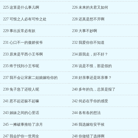
225 这算是什么事儿啊
226 未来的夫君又如何
227 可恨之人必有可怜之处
228 还真是想不开啊
229 事出反常必有妖
230 大事不妙啊
231 心口不一的傲娇侯爷
232 我爱你你不知道
233 原来是平西小王爷啊
234 跟我走，好不好？
235 终于找到小王爷呢
236 说是不恨，那是假的
237 我不会让宋家二姑娘嫁给你的
238 好亲事还是坏亲事？
239 兔子急了还咬人呢
240 多年的仇，总算是报了
241 惹不起还躲不起嘛
242 何必在乎你的感受
243 姊妹之间的心里话
244 各有各的想法
245 一摊破事推给了凉月
246 我选嫁给安平候
247 我会护你一世周全
248 你做错了选择啊