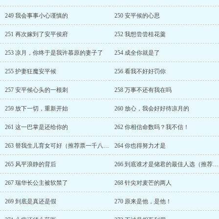
249 我会事事小心谨慎的
250 安平候的心思
251 再次嫁到了安平侯府
252 我想尝尝桂花羹
253 凉月，你终于是我许慕原的妻子了
254 成全你就是了
255 护妻狂魔安平候
256 看我不好好罚你
257 安平候心头的一根刺
258 万事不还有我在吗
259 放下一切，重新开始
260 放心，我会好好待凉月的
261 这一巴掌是还给你的
262 你相信命数吗？我不信！
263 替我生儿育女可好（推荐票一千八加更）
264 你也得努力才是
265 风平浪静的背后
266 到底谁才是储君的最佳人选（推荐票两千一加更）
267 瑞华长公主被软禁了
268 针尖对麦芒的两人
269 到底是真还是假
270 原来是他，是他！