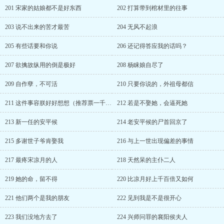
201 宋家的姑娘都不是好东西
202 打算带到棺材里的往事
203 说不出来的苦才最苦
204 无风不起浪
205 有些话要和你说
206 还记得答应我的话吗？
207 欲擒故纵用的倒是极好
208 杨睐娘自尽了
209 自作孽，不可活
210 只要你说的，外祖母都信
211 这件事容朕好好想想（推荐票一千五加更）
212 若是不娶她，会逼死她
213 新一任的安平候
214 老安平候的尸首回京了
215 多谢世子爷肯娶我
216 与上一世出现偏差的事情
217 最疼宋凉月的人
218 天然呆的主仆二人
219 她的命，留不得
220 比凉月好上千百倍又如何
221 他们两个是我的朋友
222 见到我是不是很开心
223 我们没地方去了
224 兴师问罪的襄阳侯夫人