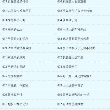
059 实在是怪异得很
060 到底是人命更重要
061 说再多也没有用了
062 不如将那丫头抬为姨娘
063 神奇的小药丸
064 谣言猛于虎
065 梅家的心思
066 一场大战即将开始
067 不胫而走的消息
068 她这是要逼死嫂嫂啊
069 话里话外透着威胁
070 肚子里的孩子还要不要呢
071 京城来的胭芳
072 想要逃出这牢笼
073 不听话的雪球
074 梅氏晕倒了
075 奇怪的病症
076 好！好！真是好得很！
077 只能赢，不能输
078 太太这是中毒了
079 是祸躲不过
080 果然如她预料的一样
081 翻脸比翻书还快
082 有钱能使鬼推磨