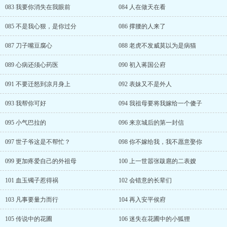
083 我要你消失在我眼前
084 人在做天在看
085 不是我心狠，是你过分
086 撑腰的人来了
087 刀子嘴豆腐心
088 老虎不发威莫以为是病猫
089 心病还须心药医
090 初入蒋国公府
091 不要迁怒到凉月身上
092 表妹又不是外人
093 我帮你可好
094 我祖母要将我嫁给一个傻子
095 小气巴拉的
096 来京城后的第一封信
097 世子爷这是不帮忙？
098 你不嫁给我，我不愿意娶你
099 更加疼爱自己的外祖母
100 上一世嚣张跋扈的二表嫂
101 血玉镯子惹得祸
102 会错意的长辈们
103 凡事要量力而行
104 再入安平侯府
105 传说中的花圃
106 迷失在花圃中的小狐狸