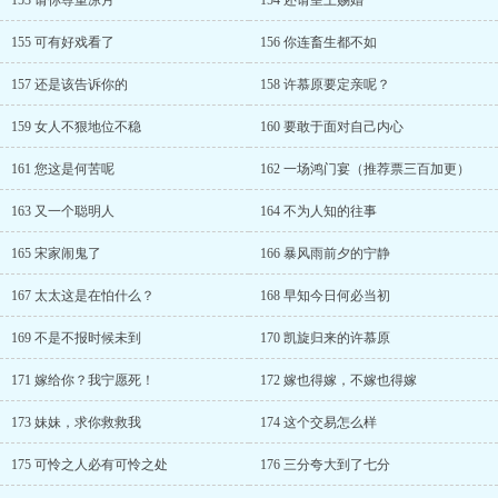
153 请你尊重凉月
154 还请皇上赐婚
155 可有好戏看了
156 你连畜生都不如
157 还是该告诉你的
158 许慕原要定亲呢？
159 女人不狠地位不稳
160 要敢于面对自己内心
161 您这是何苦呢
162 一场鸿门宴（推荐票三百加更）
163 又一个聪明人
164 不为人知的往事
165 宋家闹鬼了
166 暴风雨前夕的宁静
167 太太这是在怕什么？
168 早知今日何必当初
169 不是不报时候未到
170 凯旋归来的许慕原
171 嫁给你？我宁愿死！
172 嫁也得嫁，不嫁也得嫁
173 妹妹，求你救救我
174 这个交易怎么样
175 可怜之人必有可怜之处
176 三分夸大到了七分