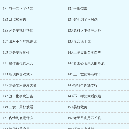
131 终于卸下了伪装
132 平地惊雷
133 乱点鸳鸯谱
134 察觉到了不对劲
135 还是要找他帮忙
136 意料之中情理之外
137 最对不起的就是你
138 流言猛于虎
139 这是要闹哪样
140 王婆卖瓜自卖自夸
141 擅作主张的人儿
142 蒋国公老夫人的寿辰
143 听说你喜欢我？
144 上一世的梅花树下
145 我要娶宋凉月为妻
146 得想个办法才行
147 这一世初次进宫
148 不一样的太后娘娘
149 二女一男好戏看
150 英雄救美
151 内情到底是什么
152 老天爷真是不长眼