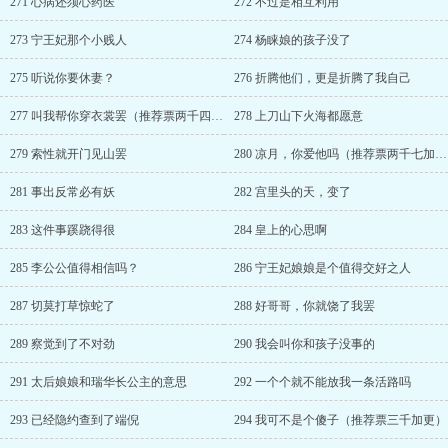
271 心病还须心药医
272 不过是相互利用
273 宁王妃那个小贱人
274 杨睐娘的孩子没了
275 听说你要休妻？
276 折腾他们，更是折腾了我自己
277 叫我帮你穿衣裳罢（推荐票两千四加更）
278 上刀山下火海都愿意
279 索性就开门见山罢
280 凉月，你爱他吗（推荐票两千七加更）
281 事出反常必有妖
282 宫里头的天，变了
283 这件事蹊跷得很
284 皇上的心思啊
285 李公公值得相信吗？
286 宁王妃娘娘是个值得交好之人
287 切莫打草惊蛇了
288 好哥哥，你就饶了我罢
289 察觉到了不对劲
290 我会叫你和孩子没事的
291 太后娘娘和瑞华长公主的意思
292 一个个就不能放我一条活路吗
293 已经隐约查到了端倪
294 我可不是个傻子（推荐票三千加更）