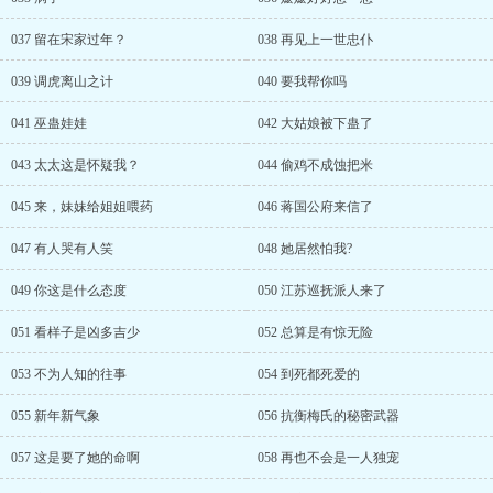
037 留在宋家过年？
038 再见上一世忠仆
039 调虎离山之计
040 要我帮你吗
041 巫蛊娃娃
042 大姑娘被下蛊了
043 太太这是怀疑我？
044 偷鸡不成蚀把米
045 来，妹妹给姐姐喂药
046 蒋国公府来信了
047 有人哭有人笑
048 她居然怕我?
049 你这是什么态度
050 江苏巡抚派人来了
051 看样子是凶多吉少
052 总算是有惊无险
053 不为人知的往事
054 到死都死爱的
055 新年新气象
056 抗衡梅氏的秘密武器
057 这是要了她的命啊
058 再也不会是一人独宠