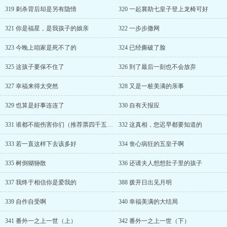
319 刺杀背后却是另有隐情
320 一起襄助七皇子登上龙椅可好
321 你是福星，是我孩子的娘亲
322 一步步撒网
323 今晚上咱家是死不了的
324 已经撕破了脸
325 这孩子要保不住了
326 到了最后一刻也不会放弃
327 幸福来得太突然
328 又是一桩美满的亲事
329 也算是好事连连了
330 自有天报应
331 谁都不能伤害你们（推荐票四千五加更）
332 这真相，您迟早都要知道的
333 若一直这样下去该多好
334 丧心病狂的五皇子啊
335 树倒猢狲散
336 还请夫人想想肚子里的孩子
337 我终于相信你是爱我的
388 拨开日出见月明
339 自作自受啊
340 幸福美满的大结局
341 番外一之上一世（上）
342 番外一之上一世（下）