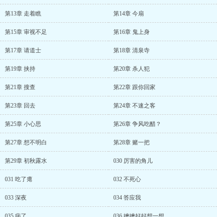
第13章 走着瞧
第14章 今扇
第15章 审视不足
第16章 鬼上身
第17章 请道士
第18章 清泉寺
第19章 挟持
第20章 杀人犯
第21章 搜查
第22章 跟你回家
第23章 回去
第24章 不速之客
第25章 小心思
第26章 争风吃醋？
第27章 想不明白
第28章 赌一把
第29章 初秋露水
030 厉害的角儿
031 吃了瘪
032 不死心
033 深夜
034 答应我
035 病了
036 嬷嬷好好想一想