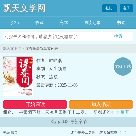
飘天文学网
登陆
注册
排行
收藏
完本
阅读记录
书架
飘天文学网
> 谋春闺最新章节列表
作者：咩咩桑
TXT下载
类别：女生频道
状态：连载
最后更新：2025-11-03
开始阅读
加入书架
简介:
一杯毒酒下肚，宋凉月回到了十二岁。一切都还没有发生，一
展开
»
切都还来得及。重生过后的她，只求一世安平，可上有皇亲贵族，下
《谋春闺》最新章节
有后母庶姐，处处都是阴谋、陷害、夺爱……凉月小心翼翼，步步绸
缪，不愿再一次被命运操纵。可回过头来，好像一切都逃不开命运的
完结感言
344 番外二之那一对苦命鸳鸯（下）