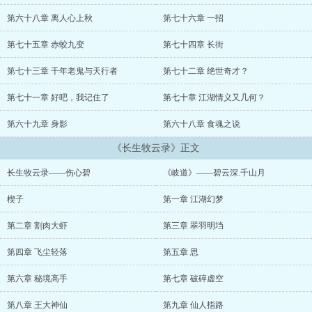
……
绝世的长生剑，划破了苍穹，却为何斩不断相思……
第六十八章 离人心上秋
第七十六章 一招
神秘的三生石，沟通了前生，却为何窥不见来世……
……
第七十五章 赤蛟九变
第七十四章 长街
我放牧着天边的悠悠白云——
思念和回忆，却成了永生的旋律！
第七十三章 千年老鬼与天行者
第七十二章 绝世奇才？
.........
第七十一章 好吧，我记住了
第七十章 江湖情义又几何？
第六十九章 身影
第六十八章 食魂之说
《长生牧云录》正文
长生牧云录——伤心碧
《岐道》——碧云深.千山月
楔子
第一章 江湖幻梦
第二章 割肉大虾
第三章 翠羽明垱
第四章 飞尘轻落
第五章 思
第六章 秘境高手
第七章 破碎虚空
第八章 王大神仙
第九章 仙人指路