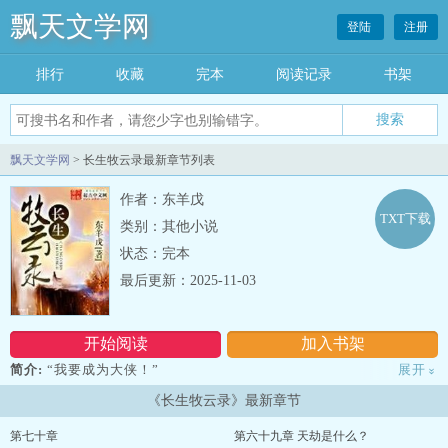
飘天文学网
登陆
注册
排行
收藏
完本
阅读记录
书架
飘天文学网
> 长生牧云录最新章节列表
作者：东羊戊
TXT下载
类别：其他小说
状态：完本
最后更新：2025-11-03
开始阅读
加入书架
简介:
“我要成为大侠！”
展开
»
这是李牧坚定而又朴实的愿望。
《长生牧云录》最新章节
命运之神啊，轻轻拨动了手中的琴弦——
演奏出杂乱无序，却又华丽绝伦的乐章。
第七十章
第六十九章 天劫是什么？