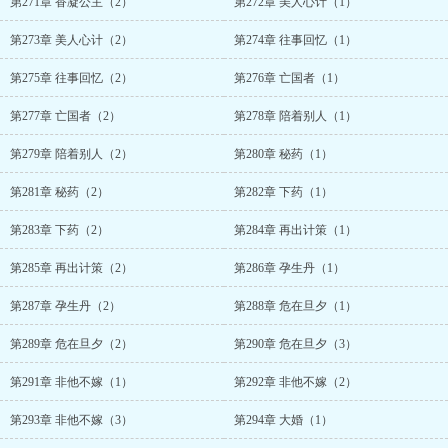
第271章 香凝公主（2）
第272章 美人心计（1）
第273章 美人心计（2）
第274章 往事回忆（1）
第275章 往事回忆（2）
第276章 亡国者（1）
第277章 亡国者（2）
第278章 陪着别人（1）
第279章 陪着别人（2）
第280章 秘药（1）
第281章 秘药（2）
第282章 下药（1）
第283章 下药（2）
第284章 再出计策（1）
第285章 再出计策（2）
第286章 孕生丹（1）
第287章 孕生丹（2）
第288章 危在旦夕（1）
第289章 危在旦夕（2）
第290章 危在旦夕（3）
第291章 非他不嫁（1）
第292章 非他不嫁（2）
第293章 非他不嫁（3）
第294章 大婚（1）