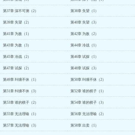
第37章 深不可测（2）
第38章 失望（1）
第39章 失望（2）
第40章 失望（3）
第41章 为敌（1）
第42章 为敌（2）
第43章 为敌（3）
第44章 冷战（1）
第45章 冷战（2）
第46章 试探（1）
第47章 试探（2）
第48章 试探（3）
第49章 纠缠不休（1）
第50章 纠缠不休（2）
第51章 纠缠不休（3）
第52章 谁的棋子（1）
第53章 谁的棋子（2）
第54章 谁的棋子（3）
第55章 无法理喻（1）
第56章 无法理喻（2）
第57章 无法理喻（3）
第58章 出卖（1）