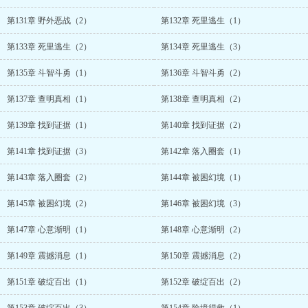
第131章 野外恶战（2）
第132章 死里逃生（1）
第133章 死里逃生（2）
第134章 死里逃生（3）
第135章 斗智斗勇（1）
第136章 斗智斗勇（2）
第137章 查明真相（1）
第138章 查明真相（2）
第139章 找到证据（1）
第140章 找到证据（2）
第141章 找到证据（3）
第142章 落入圈套（1）
第143章 落入圈套（2）
第144章 被困幻境（1）
第145章 被困幻境（2）
第146章 被困幻境（3）
第147章 心意渐明（1）
第148章 心意渐明（2）
第149章 震撼消息（1）
第150章 震撼消息（2）
第151章 破绽百出（1）
第152章 破绽百出（2）