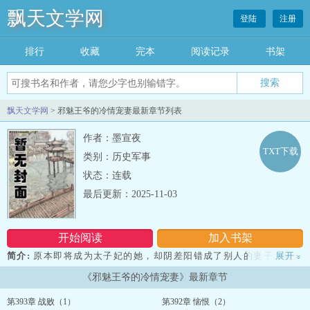
飘天文学网
登陆
注册
排行
收藏
完本
阅读记录
书架
飘天文学网
> 邪魅王爷的冷情宠妻最新章节列表
作者：墨宣夜
TXT下载
类别：历史军事
状态：连载
最后更新：2025-11-03
开始阅读
加入书架
简介:
原本即将成为太子妃的她，却阴差阳错成了别人的妻子。她知
展开
»
道自己命运已经被改写，眼前熟悉而陌生的人，看着他手段残忍，嗜
《邪魅王爷的冷情宠妻》最新章节
血沉默，却依旧笑容狷狂邪魅，她这才明白多年的相处，他亦隐藏着
真心。局势动荡的岁月里，她守护着心底的秘密，将何去何从。...
第393章 战败（1）
第392章 恼恨（2）