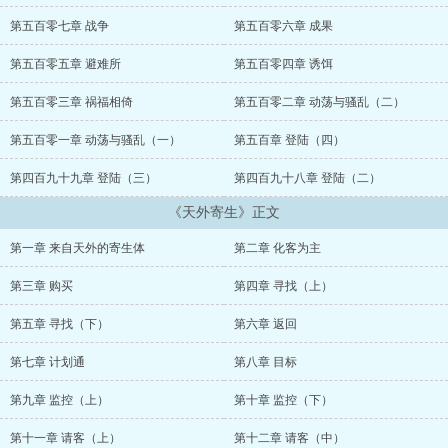
现在他需要面对一个难题，拥有了超越现有水平的科技，他该如何使
用？
第五百零七章 战争
第五百零六章 成果
不过，在此之前他要面对另外一个问题，寄生在他身上的天外生
物，可不是一个易于相处的好伙伴，相反，最可恶的犯人也不能形容
第五百零五章 避难所
第五百零四章 诱饵
它的邪恶。
它对人类抱有的态度，关系到人类的未来明天，不论是为了自己还
第五百零三章 祸福相倚
第五百零二章 动荡与骚乱（二）
是全人类，陈央首先要学会的，就是如何与一个“外星人”相处。
第五百零一章 动荡与骚乱（一）
第五百章 登陆（四）
.........
第四百九十九章 登陆（三）
第四百九十八章 登陆（二）
《天外寄生》正文
第一章 来自天外的寄生体
第二章 化客为主
第三章 购买
第四章 寻找（上）
第五章 寻找（下）
第六章 返回
第七章 计划通
第八章 目标
第九章 监控（上）
第十章 监控（下）
第十一章 请客（上）
第十二章 请客（中）