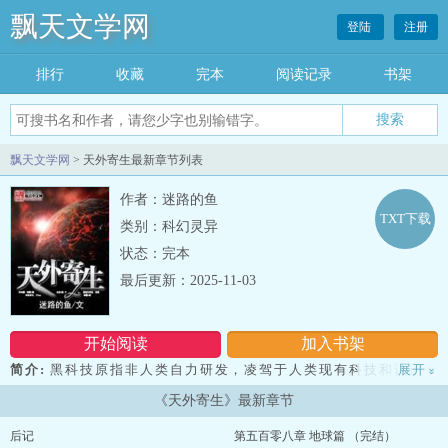
飘天文学网
登陆
注册
排行
收藏
完本
阅读记录
书架
飘天文学网
> 天外寄生最新章节列表
作者：迷路的鱼
TXT下载
类别：科幻灵异
状态：完本
最后更新：2025-11-03
开始阅读
加入书架
简介:
黑科技原指非人类自力研发，凌驾于人类现有科技和认识水
展开
»
平，乃至于缺乏科学根据违反自然原理的科学技术。
《天外寄生》最新章节
这种超越时代的科技，用在好处可以让人类文明进步，用在坏处能
够破坏文明。被天外生物寄生的陈央，本是一个普通的地球人类，但
后记
第五百零八章 地球篇 （完结）