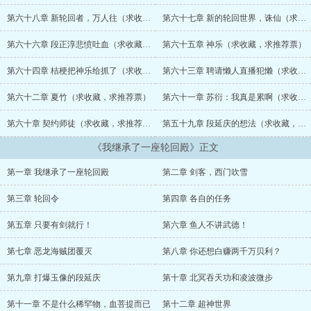
世界：无天佛主一脸微笑地看着正在痛扁弗利萨的超级赛亚人，良
久，对他温和道：“悟空我儿，停手吧！” 仙剑世界：拜月对手里拿
第六十八章 新轮回者，万人往（求收藏，求推荐票）
第六十七章 新的轮回世界，诛仙（求收藏，求推荐票）
着个苹果的牛顿，持弟子礼，请求这位能通过一个苹果发现世间真理
的智者可以收下自己这个愚昧之人。 …… 轮回殿中，握有权杖的
第六十六章 段正淳悲愤吐血（求收藏，求推荐票）
第六十五章 神乐（求收藏，求推荐票）
苏衍看着眼前画风发生巨大变化的各个世界，陷入了长久的沉默
中。 “话说，看他们玩得那么欢，我要不要也去做一回轮回
第六十四章 桔梗把神乐给抓了（求收藏，求推荐票）
第六十三章 聘请懒人直播犯懒（求收藏，求推荐票）
者？” 书友一群：658542191 书友二群：287630673...
第六十二章 夏竹（求收藏，求推荐票）
第六十一章 苏衍：我真是累啊（求收藏，求推荐票）
第六十章 契约师徒（求收藏，求推荐票）
第五十九章 段延庆的想法（求收藏，求推荐票）
《我继承了一座轮回殿》正文
第一章 我继承了一座轮回殿
第二章 剑客，西门吹雪
第三章 轮回令
第四章 各自的任务
第五章 只要有剑就行！
第六章 鱼人不讲武德！
第七章 恶龙海贼团覆灭
第八章 你还想白赚两千万贝利？
第九章 打爆玉像的段延庆
第十章 北冥吞天功和凌波微步
第十一章 不是什么稀罕物，血菩提而已
第十二章 超神世界