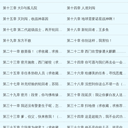
第十三章 大D与孤儿院
第十四章 人渣刘闯
第十五章 灭刘闯，收战神基因
第十六章 地球需要诺星战神啊！
第十七章 第二代超级战士，再开轮回世界
第十八章 新轮回者，王多鱼
第十九章 东方不败
第二十章 你别这样，我害怕！
第二十一章 败蔷薇！（求收藏，求推荐票）
第二十二章 西门吹雪惨遭火麒麟……（求收藏，求推荐票）
第二十三章 密月施救，西门被咬（求收藏，求推荐票）
第二十四章 你可愿与我们再去会一会它？（求收藏，求推荐票）
第二十五章 非任务协助人员（求收藏，求推荐票）
第二十六章 给娜美的任务，寻找恶魔果实（求收藏，求推荐票）
第二十七章 补充经验的轮回者，苏陌（求收藏，求推荐票）
第二十八章 没想到你这么不堪一击（求收藏，求推荐票）
第二十九章 密月：段誉，你与佛有缘！（求收藏，求推荐票）
第三十章 段延庆：我让你爹白发人送黑发人（求收藏，求推荐票）
第三十一章 我还没有娶妻生子呢，怎么能遁入空门？（求收藏，求推荐票）
第三十二章 扫地僧（求收藏，求推荐票）
第三十三章 爹，伯父，快来救我！（求收藏，求推荐票）
第三十四章 这是超能力，我不会武功（求收藏，求推荐票）
第三十五章 立段誉为储君？（求收藏，求推荐票）
第三十六章 他不是你的儿子，就是你的孙子！（求收藏，求推荐票）