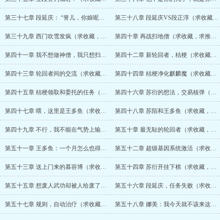
第三十七章 段延庆： “誉儿，你娘呢？”（求收藏，求推荐票）
第三十八章 段延庆VS段正淳（求收藏，求推荐票）
第三十九章 西门吹雪发疯（求收藏，求推荐票）
第四十章 再战扫地僧（求收藏，求推荐票）
第四十一章 我不想做神僧，我只想扫地（求收藏，求推荐票）
第四十二章 新轮回者，桔梗（求收藏，求推荐票）
第四十三章 轮回者间的交流（求收藏，求推荐票）
第四十四章 桔梗净化麒麟魔（求收藏，求推荐票）
第四十五章 桔梗领取和委托的任务（求收藏，求推荐票）
第四十六章 苏衍的想法，交易核弹（求收藏，求推荐票）
第四十七章 喂，这里是王多鱼（求收藏，求推荐票）
第四十八章 苏陌和王多鱼（求收藏，求推荐票）
第四十九章 不行，我不能在气势上输给他（求收藏，求推荐票）
第五十章 最无耻的轮回者（求收藏，求推荐票）
第五十一章 王多鱼：一个月怎么也得有五个亿吧？（求收藏，求推荐票）
第五十二章 超级基因系统激活（求收藏，求推荐票）
第五十三章 送上门来的慕容博（求收藏，求推荐票）
第五十四章 苏衍开挂下棋（求收藏，求推荐票）
第五十五章 想废人武功却被人给废了（求收藏，求推荐票）
第五十六章 段延庆，任务失败（求收藏，求推荐票）
第五十七章 规则，自动治疗（求收藏，求推荐票）
第五十八章 娜美：我今天就不该来这里（求收藏，求推荐票）