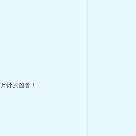
以万计的凶兽！