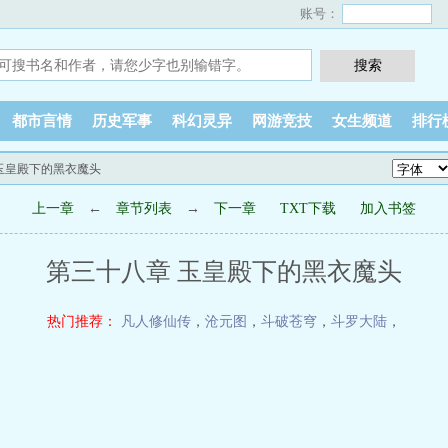
账号：
都市言情
历史军事
科幻灵异
网游竞技
女生频道
排行
 玉皇殿下的黑衣魔头
上一章
←
章节列表
→
下一章
TXT下载
加入书签
第三十八章 玉皇殿下的黑衣魔头
热门推荐：
凡人修仙传
，
沧元图
，
斗破苍穹
，
斗罗大陆
，