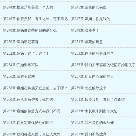
第244章:楼主只能是我一个人的
第245章:金色的心头血
第246章:你若负我，有生之年，定不再见
第247章:婳婳，你是我的
第248章:婳婳做这些的目的是什么
第249章:双修啊！
第250章:卿为朝朝暮暮
第251章:该死的玩意
第252章:婳婳，过了，过了！
第253章:你说的可是真的？
第254章:开始训练军队
第255章:我们关于容婳的记忆开始消失了
第256章:清辉玉臂寒
第257章:初见内心深处的人
第258章:容婳在神族灭亡之前，去了哪？
第259章:怎么解除这个
第260章:死活着放进去，你们选
第261章:须臾片刻，看到了点希望
第262章:容婳的修炼方式与我们不同
第263章:木长枫来到南宁大陆
第264章:你只需要保护他们即可
第265章:我不是你的金丝雀
第266章:欧阳穆这东西，真让人意外
第267章:我们不能放弃