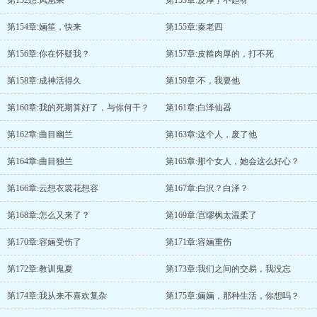
第152想:凤凰果
第153章:皮厚了不起呀”
第154章:婳笙，快来
第155章:秦老四
第156章:你在怀疑我？
第157章:皮糙肉厚的，打不死
第158章:成神活得久
第159章:不，我要他
第160章:我的死期算好了，与你何干？
第161章:白泽仙器
第162章:曲目幽兰
第163章:这个人，废了他
第164章:曲目独兰
第165章:那个女人，她会这么好心？
第166章:云想衣裳花想容
第167章:白沢？白泽？
第168章:怎么又来了？
第169章:宫缪枫太温柔了
第170章:容婳受伤了
第171章:容婳重伤
第172章:教训鬼夏
第173章:我们之间的交易，我没忘
第174章:我从来不喜欢复杂
第175章:婳婳，那种生活，你想吗？