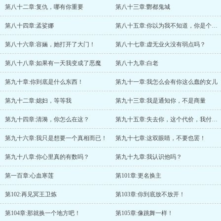
第八十二章:复仇，哪有你重要
第八十三章:酆都鬼城
第八十四章:孟娑娜
第八十五章:你以为我不知道，你是个死人吗
第八十六章:容婳，她打开了大门！
第八十七章:虚无业火没有弱点吗？
第八十八章:如果有一天我变成了恶魔
第八十九章:白老
第九十章:你到底是什么东西！
第九十一章:我怎么会有你这么蠢的女儿
第九十二章:媳妇，等等我
第九十三章:我是通知你，不是商量
第九十四章:清漪，你怎么在这？
第九十五章:失去你，这个代价，我付不起！
第九十六章:我只是想要一个真相而已！
第九十七章:这双眼睛，不要也罢！
第九十八章:你心里真的有数吗？
第九十九章:我认识他吗？
第一百章:心血寒莲
第101章:更名换主
第102:再见冥王卫炼
第103章:你到底放不放开！
第104章:那就换一个地方吧！
第105章:像跳舞一样！