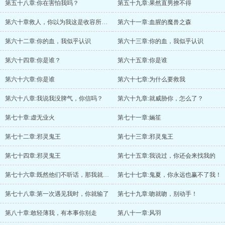
第五十八章:你在害怕我吗？
第五十九章:果然直男撩不得
第六十章救人，你以为我这是收容所吗？
第六十一章:血腥的魔兽之森
第六十二章:你的血，我似乎认识
第六十三章:你的血，我似乎认识
第六十四章:你是谁？
第六十五章:你是谁
第六十六章:你是谁
第六十七章:为什么要救我
第六十八章:我说我没脾气，你信吗？
第六十九章:就威胁你，怎么了？
第七十章:虚无业火
第七十一章:婳笙
第七十二章:邪灵鬼王
第七十三章:邪灵鬼王
第七十四章:邪灵鬼王
第七十五章:我说过，你还会来找我的
第七十六章:既然他们不听话，那我就不用客
第七十七章:鬼夏，你永远也赢不了我！
第七十八章:第一次遇见我时，你就输了
第七十九章:吻就吻，别动手！
第八十章:敢轻薄我，有本事你别走
第八十一章:风羽