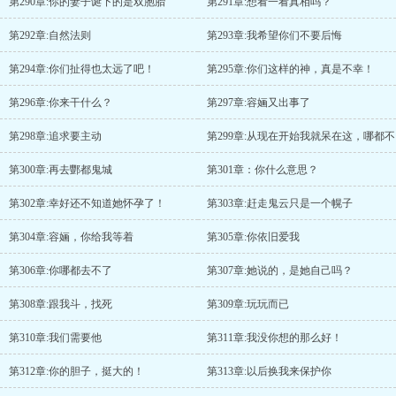
第290章:你的妻子诞下的是双胞胎
第291章:想看一看真相吗？
第292章:自然法则
第293章:我希望你们不要后悔
第294章:你们扯得也太远了吧！
第295章:你们这样的神，真是不幸！
第296章:你来干什么？
第297章:容婳又出事了
第298章:追求要主动
第299章:从现在开始我就呆在这，哪都不
第300章:再去酆都鬼城
第301章：你什么意思？
第302章:幸好还不知道她怀孕了！
第303章:赶走鬼云只是一个幌子
第304章:容婳，你给我等着
第305章:你依旧爱我
第306章:你哪都去不了
第307章:她说的，是她自己吗？
第308章:跟我斗，找死
第309章:玩玩而已
第310章:我们需要他
第311章:我没你想的那么好！
第312章:你的胆子，挺大的！
第313章:以后换我来保护你