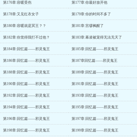
第176章:容暖受伤
第177章:你最好放开他
第178章:又见红衣女子
第179章:你的时间不多了
第180章:容暖就是冥王？？
第181章:宫缪枫醒了
第182章:你觉得我打不过他？
第183章:幕凌被宠得无法无天了
第184章:回忆篇——邪灵鬼王
第185章:回忆篇——邪灵鬼王
第186章:回忆篇——邪灵鬼王
第187章回忆篇——邪灵鬼王
第188章:回忆篇——邪灵鬼王
第189章:回忆篇——邪灵鬼王
第190章:回忆篇——邪灵鬼王
第191章:回忆篇——邪灵鬼王
第192章:回忆篇——邪灵鬼王
第193章:回忆篇——邪灵鬼王
第194章:回忆篇——邪灵鬼王
第195章:回忆篇——邪灵鬼王
第196章:回忆篇——邪灵鬼王
第197章:回忆篇——邪灵鬼王
第198章:回忆篇——邪灵鬼王
第199章:回忆篇——邪灵鬼王