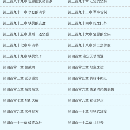
第三百八十九章 但愿能长命百岁
第三百九十章 汪父的坚持
第三百九十一章 李默的请求
第三百九十二章 军事管制
第三百九十三章 铁男的态度
第三百九十四章 拒之门外
第三百九十五章 最后一道坚强
第三百九十六章 复原的念头
第三百九十七章 申请书
第三百九十八章 第二次休假
第三百九十九章 铁男急了
第四百章 注定无功而返
第四百零一章 警戒哨
第四百零二章 地主之谊
第四百零三章 试训通知
第四百零四章 再临小怒江
第四百零五章 后知后觉
第四百零六章 借酒消愁愁更愁
第四百零七章 酩酊大醉
第四百零八章 祝你好运
第四百零九章 实弹搜索
第四百一十章 地狱式难度
第四百一十一章 破釜沉舟
第四百一十二章 让他去