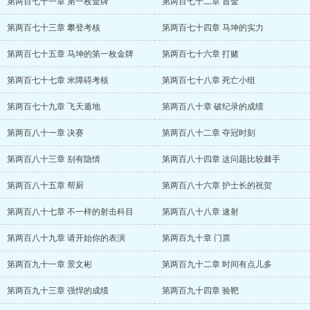
第两百七十一章 第一枚金牌
第两百七十二章 首金
第两百七十三章 攀登考核
第两百七十四章 马坤的实力
第两百七十五章 马坤的第一枚金牌
第两百七十六章 打赌
第两百七十七章 米障碍考核
第两百七十八章 死亡小组
第两百七十九章 飞天遁地
第两百八十章 破纪录的成绩
第两百八十一章 决赛
第两百八十二章 夺冠时刻
第两百八十三章 别有隐情
第两百八十四章 这问题比较棘手
第两百八十五章 帮厨
第两百八十六章 护士长的祝贺
第两百八十七章 不一样的射击科目
第两百八十八章 速射
第两百八十九章 请开始你的表演
第两百九十章 门票
第两百九十一章 景文彬
第两百九十二章 时间有点儿多
第两百九十三章 强悍的成绩
第两百九十四章 验靶