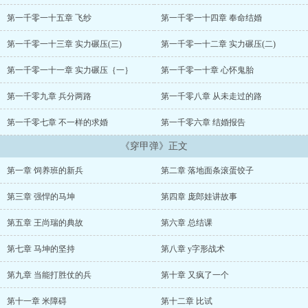
第一千零一十五章 飞纱
第一千零一十四章 奉命结婚
第一千零一十三章 实力碾压(三)
第一千零一十二章 实力碾压(二)
第一千零一十一章 实力碾压｛一｝
第一千零一十章 心怀鬼胎
第一千零九章 兵分两路
第一千零八章 从未走过的路
第一千零七章 不一样的求婚
第一千零六章 结婚报告
《穿甲弹》正文
第一章 饲养班的新兵
第二章 落地面条滚蛋饺子
第三章 强悍的马坤
第四章 庞郎娃讲故事
第五章 王尚瑞的典故
第六章 总结课
第七章 马坤的坚持
第八章 y字形战术
第九章 当能打胜仗的兵
第十章 又疯了一个
第十一章 米障碍
第十二章 比试