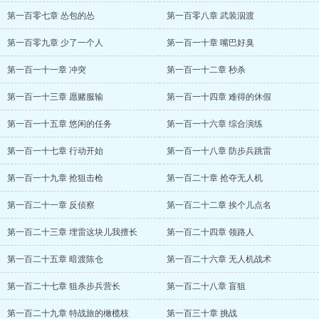
第一百零七章 怂包的怂
第一百零八章 武装泅渡
第一百零九章 少了一个人
第一百一十章 嘴巴好臭
第一百一十一章 冲突
第一百一十二章 秒杀
第一百一十三章 愿赌服输
第一百一十四章 难得的休假
第一百一十五章 悠闲的任务
第一百一十六章 综合演练
第一百一十七章 行动开始
第一百一十八章 防步兵跳雷
第一百一十九章 抢狙击枪
第一百二十章 抢夺无人机
第一百二十一章 反侦察
第一百二十二章 挨个儿点名
第一百二十三章 埋雷这块儿我擅长
第一百二十四章 领路人
第一百二十五章 暗渡陈仓
第一百二十六章 无人机战术
第一百二十七章 狙杀步兵营长
第一百二十八章 盲狙
第一百二十九章 特战旅的橄榄枝
第一百三十章 挑战