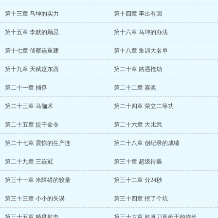
第十三章 马坤的实力
第十四章 事出有因
第十五章 李默的顾忌
第十六章 马坤的办法
第十七章 侦察连重建
第十八章 集训大名单
第十九章 天赋这东西
第二十章 路遇抢劫
第二十一章 捕俘
第二十二章 嘉奖
第二十三章 马伽术
第二十四章 荣立二等功
第二十五章 提干命令
第二十六章 大比武
第二十七章 震惊的生产连
第二十八章 创纪录的成绩
第二十九章 三连冠
第三十章 超级待遇
第三十一章 米障碍的较量
第三十二章 分24秒
第三十三章 小小的失误
第三十四章 挖了个坑
第三十五章 精度射击
第三十六章 敢真刀真枪干的连长