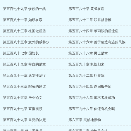
第五百七十九章 惨烈的一战
第五百八十章 黄雀在后
第五百八十一章 如鲠在喉
第五百八十二章 联系舒雪樱
第五百八十三章 祖国做后盾
第五百八十四章 苯丙胺的后遗症
第五百八十五章 意外的威林尔
第五百八十六章 善于创造奇迹的民族
第五百八十七章 国防长
第五百八十八章 勇士勋章
第五百八十九章 带血的勋章
第五百九十章 凯旋归来
第五百九十一章 康复性治疗
第五百九十二章 疗养院
第五百九十三章 院长的建议
第五百九十四章 巡回报告团
第五百九十五章 毕业论文
第五百九十六章 追求者段成功
第五百九十七章 直播视频
第五百九十八章 你还有机会吗
第五百九十九章 重要的决定
第六百章 突然地悸动