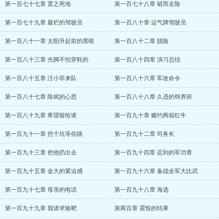
第一百七十七章 置之死地
第一百七十八章 铤而走险
第一百七十九章 最烂的驾驶员
第一百八十章 运气牌驾驶员
第一百八十一章 太阳升起前的黑暗
第一百八十二章 脱险
第一百八十三章 光脚不怕穿鞋的
第一百八十四章 演习总结
第一百八十五章 汪小菲来队
第一百八十六章 军改命令
第一百八十七章 陈斌的心思
第一百八十八章 久违的饲养班
第一百八十九章 希望留给谁
第一百九十章 赌约两箱红牛
第一百九十一章 挖个坑等你跳
第一百九十二章 司务长
第一百九十三章 把他扔出去
第一百九十四章 迟到的军功章
第一百九十五章 金大的紧迫感
第一百九十六章 备战全军大比武
第一百九十七章 母亲的电话
第一百九十八章 海选
第一百九十九章 我请求验靶
第两百章 震惊的结果