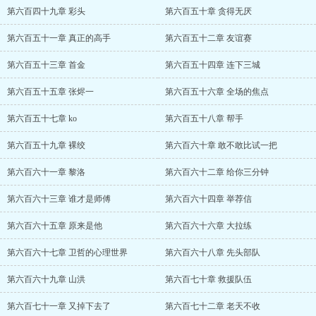
第六百四十九章 彩头
第六百五十章 贪得无厌
第六百五十一章 真正的高手
第六百五十二章 友谊赛
第六百五十三章 首金
第六百五十四章 连下三城
第六百五十五章 张烬一
第六百五十六章 全场的焦点
第六百五十七章 ko
第六百五十八章 帮手
第六百五十九章 裸绞
第六百六十章 敢不敢比试一把
第六百六十一章 黎洛
第六百六十二章 给你三分钟
第六百六十三章 谁才是师傅
第六百六十四章 举荐信
第六百六十五章 原来是他
第六百六十六章 大拉练
第六百六十七章 卫哲的心理世界
第六百六十八章 先头部队
第六百六十九章 山洪
第六百七十章 救援队伍
第六百七十一章 又掉下去了
第六百七十二章 老天不收