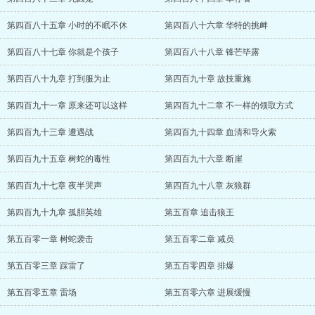
第四百八十五章 小时的不眠不休
第四百八十六章 华特的挑衅
第四百八十七章 你就是个孩子
第四百八十八章 锋芒毕露
第四百八十九章 打到服为止
第四百九十章 故技重施
第四百九十一章 原来还可以这样
第四百九十二章 不一样的领取方式
第四百九十三章 遭遇战
第四百九十四章 血清和导火索
第四百九十五章 树蛇的毒性
第四百九十六章 断崖
第四百九十七章 夜半哭声
第四百九十八章 灰狼群
第四百九十九章 孤胆英雄
第五百章 追击狼王
第五百零一章 树蛇袭击
第五百零二章 减员
第五百零三章 踩雷了
第五百零四章 排爆
第五百零五章 雷场
第五百零六章 进展缓慢