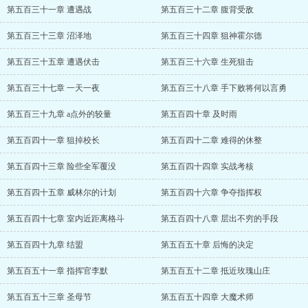
第五百三十一章 遭遇战
第五百三十二章 腹背受敌
第五百三十三章 沼泽地
第五百三十四章 狙神霍尔德
第五百三十五章 遭遇伏击
第五百三十六章 生死狙击
第五百三十七章 一天一夜
第五百三十八章 手下败将何以言勇
第五百三十九章 a点外的较量
第五百四十章 及时雨
第五百四十一章 狙掉校长
第五百四十二章 难得的休整
第五百四十三章 险些全军覆没
第五百四十四章 实战考核
第五百四十五章 威林尔的计划
第五百四十六章 争夺指挥权
第五百四十七章 室内近距离格斗
第五百四十八章 层出不穷的手段
第五百四十九章 结盟
第五百五十章 后悔的决定
第五百五十一章 指挥官李默
第五百五十二章 抵近玫瑰山庄
第五百五十三章 圣母节
第五百五十四章 大魔术师