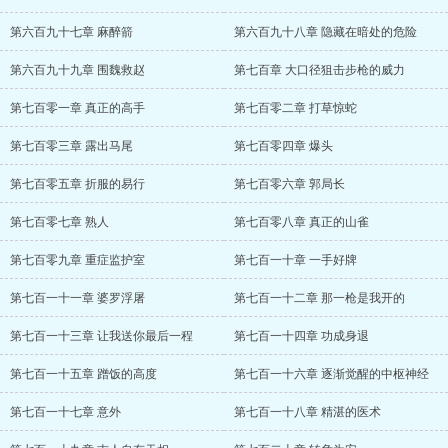
第六百九十七章 麻醉箭
第六百九十八章 隐藏在暗处的危险
第六百九十九章 围魏救赵
第七百章 大口径狙击步枪的威力
第七百零一章 真正的高手
第七百零二章 打草惊蛇
第七百零三章 露出马尾
第七百零四章 爆头
第七百零五章 折服的易行
第七百零六章 郭局长
第七百零七章 熟人
第七百零八章 真正的山雀
第七百零九章 重症监护室
第七百一十章 一手好牌
第七百一十一章 婆罗浮屠
第七百一十二章 那一枪是我开的
第七百一十三章 让我送你最后一程
第七百一十四章 功成身退
第七百一十五章 蹭饭的高度
第七百一十六章 逐渐觉醒的中枢神经
第七百一十七章 意外
第七百一十八章 精湛的医术