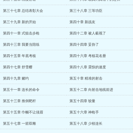
第三十七章 总结表彰大会
第三十八章 三等功臣
第三十九章 新的开始
第四十章 新战友
第四十一章 式狙击步枪
第四十二章 被人藐视了
第四十三章 我要当陪练
第四十四章 妥协了
第四十五章 年底考核
第四十六章 考核花名册
第四十七章 舒雪樱
第四十八章 震惊的速度
第四十九章 赌约
第五十章 精准的射击
第五十一章 连长的命令
第五十二章 向射击地线前进
第五十三章 推倒靶杆
第五十四章 较量
第五十五章 巾帼不让须眉
第五十六章 神枪手
第五十七章 一箭双雕
第五十八章 少校连长