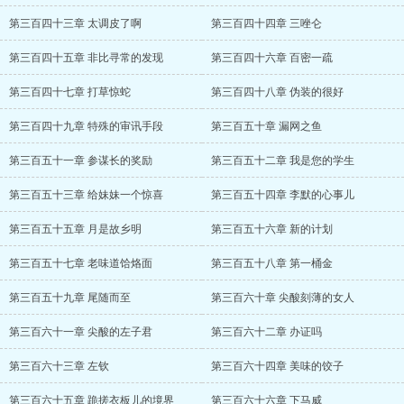
第三百四十三章 太调皮了啊
第三百四十四章 三唑仑
第三百四十五章 非比寻常的发现
第三百四十六章 百密一疏
第三百四十七章 打草惊蛇
第三百四十八章 伪装的很好
第三百四十九章 特殊的审讯手段
第三百五十章 漏网之鱼
第三百五十一章 参谋长的奖励
第三百五十二章 我是您的学生
第三百五十三章 给妹妹一个惊喜
第三百五十四章 李默的心事儿
第三百五十五章 月是故乡明
第三百五十六章 新的计划
第三百五十七章 老味道饸烙面
第三百五十八章 第一桶金
第三百五十九章 尾随而至
第三百六十章 尖酸刻薄的女人
第三百六十一章 尖酸的左子君
第三百六十二章 办证吗
第三百六十三章 左钦
第三百六十四章 美味的饺子
第三百六十五章 跪搓衣板儿的境界
第三百六十六章 下马威