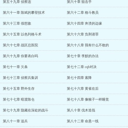
第五十九章 侦察连
第六十章 狙击手
第六十一章 陈斌的攀登技术
第六十二章 格斗教员
第六十三章 假想敌
第六十四章 奔溃的边缘
第六十五章 以色列格斗术
第六十六章 负荆请罪
第六十七章 战区总医院
第六十八章 我有什么不敢的
第六十九章 你要表白吗
第七十章 李默的办法
第七十一章 欠条
第七十二章 cqb对决
第七十三章 侦察兵集训
第七十四章 索降
第七十五章 野外生存
第七十六章 黄雀在后
第七十七章 暗渡陈仓
第七十八章 像猴子一样睡觉
第七十九章 隐藏在深处的战斗
第八十章 伐木造筏
第八十一章 追兵
第八十二章 命悬一线