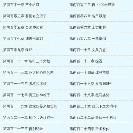
第两百零一章 三个名额
第两百零二章 再上400米障碍
第两百零三章 要扬名立万了
第两百零四章 名单敲定
第两百零五章 会师师侦营
第两百零六章 士官邵兵
第两百零七章 我来当裁判
第两百零八章 一拳撂倒
第两百零九章 怪胎
第两百一十章 女兵乔恩
第两百一十一章 各打三十大板
第两百一十二章 探视
第两百一十三章 巨大的心理落差
第两百一十四章 冰释前嫌
第两百一十五章 考核和考核
第两百一十六章 只有100环
第两百一十七章 真正的神枪手
第两百一十八章 黑马姿势
第两百一十九章 这家伙是来搞笑的
第两百二十章 冒天下之大滑稽
第两百二十一章 这个兵必须提干
第两百二十二章 最后一个科目
第两百二十三章 再创纪录
第两百二十四章 跟师长pk