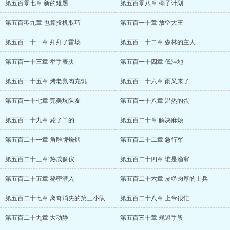
第五百零七章 新的难题
第五百零八章 椰子计划
第五百零九章 也算投机取巧
第五百一十章 放空大王
第五百一十一章 拜拜了雷场
第五百一十二章 森林的主人
第五百一十三章 举手表决
第五百一十四章 低洼地
第五百一十五章 烤老鼠肉充饥
第五百一十六章 雨又来了
第五百一十七章 完美坑队友
第五百一十八章 温热的蛋
第五百一十九章 毙了丫的
第五百二十章 解决麻烦
第五百二十一章 角雕牌烧烤
第五百二十二章 急行军
第五百二十三章 热成像仪
第五百二十四章 谁是渔翁
第五百二十五章 秘密潜入
第五百二十六章 皮糙肉厚的士兵
第五百二十七章 离奇消失的第三小队
第五百二十八章 上帝很忙
第五百二十九章 大动静
第五百三十章 规避手段