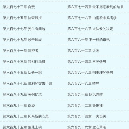
第六百七十三章 自责
第六百七十四章 最不愿意看到的结果
第六百七十五章 协查通报
第六百七十六章 山雨欲来风满楼
第六百七十七章 姜生有问题
第六百七十八章 大队长的决定
第六百七十九章 炒干辣椒
第六百八十章 不一样的审讯
第六百八十一章 泄密者
第六百八十二章 计划
第六百八十三章 特别行动组
第六百八十四章 再见铁男
第六百八十五章 队长一职
第六百八十六章 明事理的铁男
第六百八十七章 犀利的突击小组
第六百八十八章 喂狗
第六百八十九章 黄铜矿坑
第六百九十章 阴风阵阵
第六百九十一章 踪迹
第六百九十二章 警惕性
第六百九十三章 托马斯的心思
第六百九十四章 一夫当关
第六百九十五章 鱼儿上钩
第六百九十六章 空心芦苇