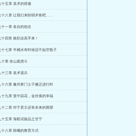
六十五章 袁术的骄傲
六十八章 让我们来削弱术爸吧……
七十一章 各自的怨念
七十四章 换职业高手来！
七十七章 半桶水有时候还不如空瓶子
八十章 坐山观虎斗
八十三章 袁术退兵
八十六章 豫州寒门士子搬迁进行时
八十九章 笼中囚花，金丝雀的幸福
九十二章 对于君主还有未来的期望
九十五章 海航试验品之甘宁
九十八章 陈曦的教育方式