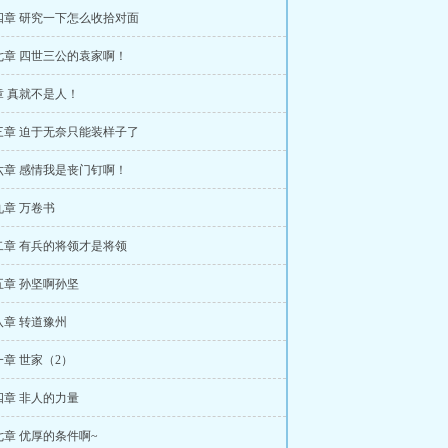
四章 研究一下怎么收拾对面
七章 四世三公的袁家啊！
章 真就不是人！
三章 迫于无奈只能装样子了
六章 感情我是丧门钉啊！
章 万卷书
二章 有兵的将领才是将领
五章 孙坚啊孙坚
八章 转道豫州
章 世家（2）
四章 非人的力量
章 优厚的条件啊~