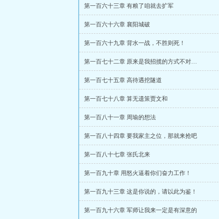
第一百六十三章 有粮了咱就去扩军
第一百六十六章 襄阳城破
第一百六十九章 背水一战，不胜则死！
第一百七十二章 原来是我招揽的方式不对…
第一百七十五章 高待遇挖隧道
第一百七十八章 算无遗策贾文和
第一百八十一章 周瑜的想法
第一百八十四章 要我家主之位，那就来抢吧
第一百八十七章 张氏北来
第一百九十章 用怒火逼着你们奋力工作！
第一百九十三章 这是你说的，请以此为鉴！
第一百九十六章 军师让我来一定是有深意的