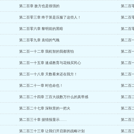
第二百章 敌方也是很强的
第二百
第二百零三章 终于算是压服了这些人！
第二百
第二百零六章 黎明前的黑暗
第二百
第二百零九章 袁绍的气魄
第二百
第二百一十二章 我机智的我都害怕
第二百
第二百一十五章 速成教育与花钱买民心
第二百
第二百一十八章 天数看来还在我方！
第二百
第二百二十一章 时也命也！
第二百
第二百二十四章 三百大战数万什么的真带感
第二百
第二百二十七章 深秋里的一把火
第二百
第二百三十章 据情报显示……
第二百
第二百三十三章 让我们开启新的战略计划
第二百