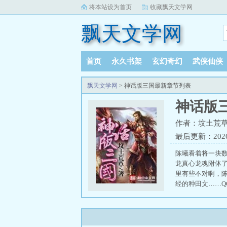
将本站设为首页
收藏飘天文学网
飘天文学网
首页
永久书架
玄幻奇幻
武侠仙侠
飘天文学网
> 神话版三国最新章节列表
神话版
作者：坟土荒
最后更新：2026-
陈曦看着将一块
龙真心龙魂附体
里有些不对啊，陈
经的种田文……QQ群