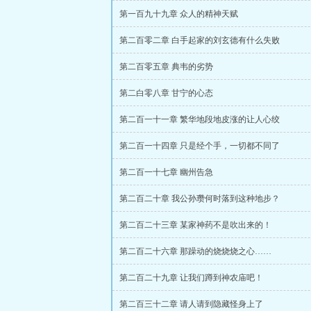
第一百九十九章 众人的精神天赋
第二百零二章 白手起家的刘玄德有什么失败
第二百零五章 典韦的劣势
第二白零八章 甘宁的心态
第二百一十一章 繁华地段地皮涨的让人心绞
第二百一十四章 只是经个手，一切都不同了
第二百一十七章 幽州告急
第二百二十章 我公孙瓒何时落到这种地步？
第二百二十三章 某家神药不是吹出来的！
第二百二十六章 那躁动的烧烧烧之心……
第二百二十九章 让我们蹲到神农庙吧！
第二百三十二章 请人请到隐藏怪身上了