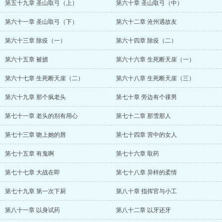
第五十九章 圣山取弓（上）
第六十章 圣山取弓（中）
第六十一章 圣山取弓（下）
第六十二章 沧州遇故友
第六十三章 除疫（一）
第六十四章 除疫（二）
第六十五章 被掳
第六十六章 生死断天崖（一）
第六十七章 生死断天崖（二）
第六十八章 生死断天崖（三）
第六十九章 那个疯老头
第七十章 旁边有个祼男
第七十一章 老头的别有用心
第七十二章 那雪那人
第七十三章 吻上她的唇
第七十四章 营中的女人
第七十五章 有鬼啊
第七十六章 取药
第七十七章 大战在即
第七十八章 异样的柔情
第七十九章 第一次下厨
第八十章 指挥官与小工
第八十一章 以身试药
第八十二章 以牙还牙