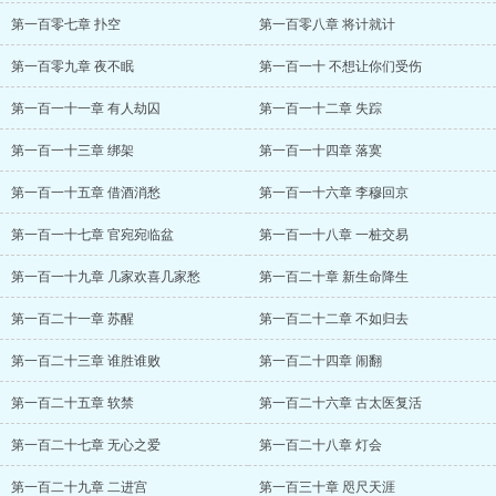
第一百零七章 扑空
第一百零八章 将计就计
第一百零九章 夜不眠
第一百一十 不想让你们受伤
第一百一十一章 有人劫囚
第一百一十二章 失踪
第一百一十三章 绑架
第一百一十四章 落寞
第一百一十五章 借酒消愁
第一百一十六章 李穆回京
第一百一十七章 官宛宛临盆
第一百一十八章 一桩交易
第一百一十九章 几家欢喜几家愁
第一百二十章 新生命降生
第一百二十一章 苏醒
第一百二十二章 不如归去
第一百二十三章 谁胜谁败
第一百二十四章 闹翻
第一百二十五章 软禁
第一百二十六章 古太医复活
第一百二十七章 无心之爱
第一百二十八章 灯会
第一百二十九章 二进宫
第一百三十章 咫尺天涯