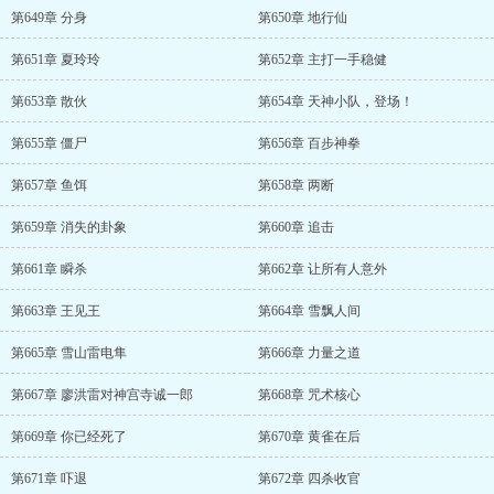
第649章 分身
第650章 地行仙
第651章 夏玲玲
第652章 主打一手稳健
第653章 散伙
第654章 天神小队，登场！
第655章 僵尸
第656章 百步神拳
第657章 鱼饵
第658章 两断
第659章 消失的卦象
第660章 追击
第661章 瞬杀
第662章 让所有人意外
第663章 王见王
第664章 雪飘人间
第665章 雪山雷电隼
第666章 力量之道
第667章 廖洪雷对神宫寺诚一郎
第668章 咒术核心
第669章 你已经死了
第670章 黄雀在后
第671章 吓退
第672章 四杀收官