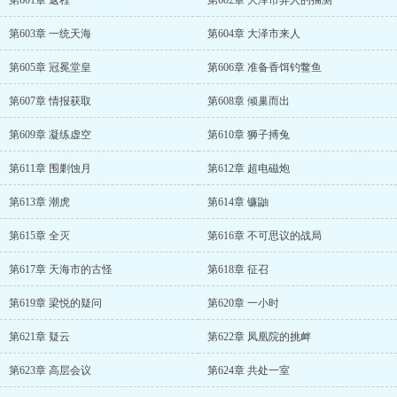
第601章 返程
第602章 大泽市异人的揣测
第603章 一统天海
第604章 大泽市来人
第605章 冠冕堂皇
第606章 准备香饵钓鳖鱼
第607章 情报获取
第608章 倾巢而出
第609章 凝练虚空
第610章 狮子搏兔
第611章 围剿蚀月
第612章 超电磁炮
第613章 潮虎
第614章 镰鼬
第615章 全灭
第616章 不可思议的战局
第617章 天海市的古怪
第618章 征召
第619章 梁悦的疑问
第620章 一小时
第621章 疑云
第622章 凤凰院的挑衅
第623章 高层会议
第624章 共处一室