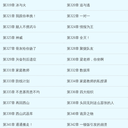
第319章 冰与火
第320章 追与逃
第321章 我跟你单挑！
第322章 一对一
第323章 鄙人不擅武斗
第324章 情报为王
第325章 神威
第326章 全灭！
第327章 骨灰给你扬了
第328章 聚拢队友
第329章 兴奋剂后遗症
第330章 梁老师，你坐啊
第331章 家庭教师
第332章 数据库
第333章 防线计划
第334章 家庭教师的私授课
第335章 不患寡而患不均
第336章 四大组织
第337章 再回西山
第338章 头回见到这么嚣张的人
第339章 西山武器库
第340章 诡异之物
第341章 通通搬走！
第342章 一顿饭引发的崩溃