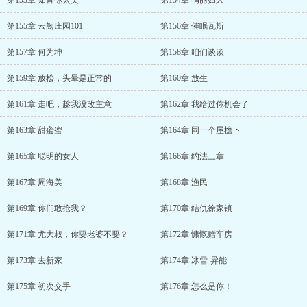
第153章 知音你太美
第154章 俏丽妇人
第155章 云阙庄园101
第156章 催眠瓦斯
第157章 何为坤
第158章 咱们谈谈
第159章 放松，头晕是正常的
第160章 放生
第161章 走吧，趁我没改主意
第162章 我给过你机会了
第163章 甜蜜蜜
第164章 同一个屋檐下
第165章 聪明的女人
第166章 约法三章
第167章 周海美
第168章 渔民
第169章 你们敢抢我？
第170章 结仇徐家镇
第171章 尤大叔，你要老婆不要？
第172章 慷慨赠车房
第173章 去新家
第174章 冰雪·异能
第175章 初次交手
第176章 怎么是你！