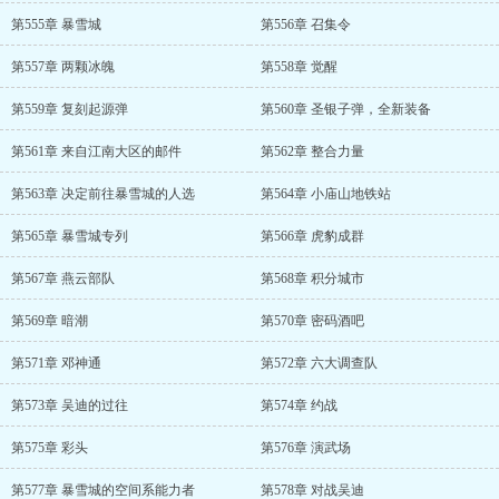
第555章 暴雪城
第556章 召集令
第557章 两颗冰魄
第558章 觉醒
第559章 复刻起源弹
第560章 圣银子弹，全新装备
第561章 来自江南大区的邮件
第562章 整合力量
第563章 决定前往暴雪城的人选
第564章 小庙山地铁站
第565章 暴雪城专列
第566章 虎豹成群
第567章 燕云部队
第568章 积分城市
第569章 暗潮
第570章 密码酒吧
第571章 邓神通
第572章 六大调查队
第573章 吴迪的过往
第574章 约战
第575章 彩头
第576章 演武场
第577章 暴雪城的空间系能力者
第578章 对战吴迪