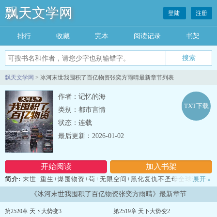
飘天文学网
登陆
注册
排行
收藏
完本
阅读记录
书架
飘天文学网
> 冰河末世我囤积了百亿物资张奕方雨晴最新章节列表
作者：记忆的海
TXT下载
类别：都市言情
状态：连载
最后更新：2026-01-02
开始阅读
加入书架
简介:
末世+重生+爆囤物资+苟+无限空间+黑化复仇不圣母全球进入冰
展开
»
河时代，寒冰末世来临，星球95%的人类全部丧生！上一世，张奕因
《冰河末世我囤积了百亿物资张奕方雨晴》最新章节
为心地善良，结果被自己帮助过的人杀死了。重生回到寒冰末世前一
个月，张奕觉醒空间异能，开始疯狂的囤积物资！缺少物资？他直接
第2520章 天下大势变3
第2519章 天下大势变2