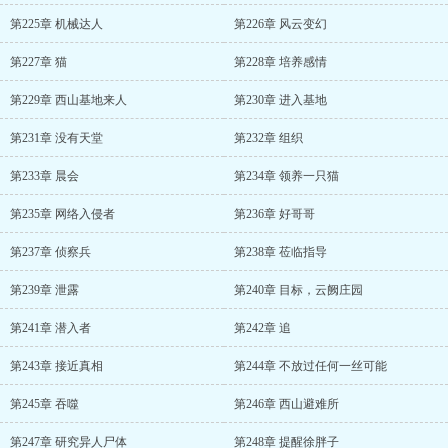
第225章 机械达人
第226章 风云变幻
第227章 猫
第228章 培养感情
第229章 西山基地来人
第230章 进入基地
第231章 没有天堂
第232章 组织
第233章 晨会
第234章 领养一只猫
第235章 网络入侵者
第236章 好哥哥
第237章 侦察兵
第238章 莅临指导
第239章 泄露
第240章 目标，云阙庄园
第241章 潜入者
第242章 追
第243章 接近真相
第244章 不放过任何一丝可能
第245章 吞噬
第246章 西山避难所
第247章 研究异人尸体
第248章 提醒徐胖子