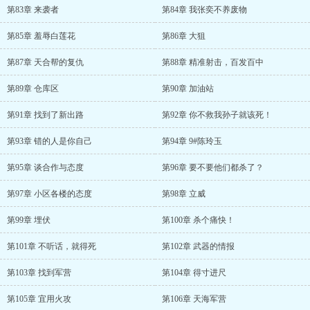
第83章 来袭者
第84章 我张奕不养废物
第85章 羞辱白莲花
第86章 大狙
第87章 天合帮的复仇
第88章 精准射击，百发百中
第89章 仓库区
第90章 加油站
第91章 找到了新出路
第92章 你不救我孙子就该死！
第93章 错的人是你自己
第94章 9#陈玲玉
第95章 谈合作与态度
第96章 要不要他们都杀了？
第97章 小区各楼的态度
第98章 立威
第99章 埋伏
第100章 杀个痛快！
第101章 不听话，就得死
第102章 武器的情报
第103章 找到军营
第104章 得寸进尺
第105章 宜用火攻
第106章 天海军营