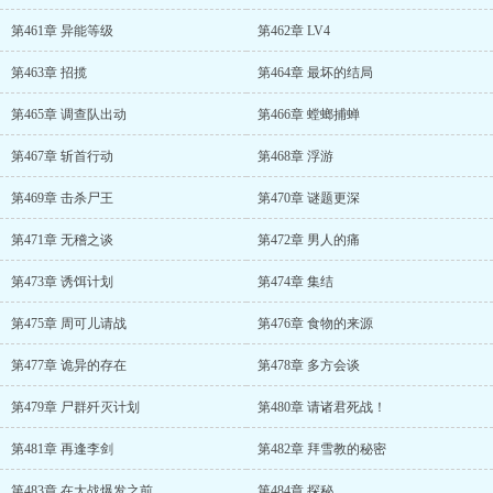
第461章 异能等级
第462章 LV4
第463章 招揽
第464章 最坏的结局
第465章 调查队出动
第466章 螳螂捕蝉
第467章 斩首行动
第468章 浮游
第469章 击杀尸王
第470章 谜题更深
第471章 无稽之谈
第472章 男人的痛
第473章 诱饵计划
第474章 集结
第475章 周可儿请战
第476章 食物的来源
第477章 诡异的存在
第478章 多方会谈
第479章 尸群歼灭计划
第480章 请诸君死战！
第481章 再逢李剑
第482章 拜雪教的秘密
第483章 在大战爆发之前
第484章 探秘