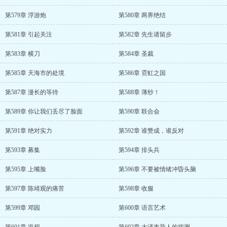
第579章 浮游炮
第580章 两界绝结
第581章 引起关注
第582章 先生请留步
第583章 横刀
第584章 圣裁
第585章 天海市的处境
第586章 霓虹之国
第587章 漫长的等待
第588章 薄纱！
第589章 你让我们丢尽了脸面
第590章 联合会
第591章 绝对实力
第592章 谁赞成，谁反对
第593章 募集
第594章 排头兵
第595章 上嘴脸
第596章 不要被情绪冲昏头脑
第597章 陈靖观的痛苦
第598章 收服
第599章 邓园
第600章 语言艺术