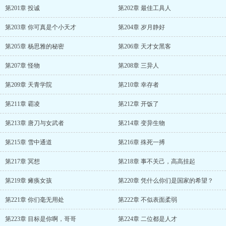
第201章 投诚
第202章 最佳工具人
第203章 你可真是个小天才
第204章 岁月静好
第205章 杨思雅的秘密
第206章 天才女黑客
第207章 怪物
第208章 三异人
第209章 天青学院
第210章 幸存者
第211章 霸凌
第212章 开饭了
第213章 唐刀与女武者
第214章 变异生物
第215章 雪中通道
第216章 殊死一搏
第217章 冥想
第218章 事不关己，高高挂起
第219章 瘫痪女孩
第220章 凭什么你们是国家的希望？
第221章 你们毫无用处
第222章 不似表面柔弱
第223章 目标是你啊，哥哥
第224章 二位都是人才