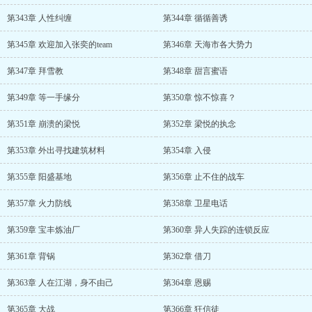
第343章 人性纠缠
第344章 循循善诱
第345章 欢迎加入张奕的team
第346章 天海市各大势力
第347章 拜雪教
第348章 甜言蜜语
第349章 等一手缘分
第350章 惊不惊喜？
第351章 崩溃的梁悦
第352章 梁悦的执念
第353章 外出寻找建筑材料
第354章 入侵
第355章 阳盛基地
第356章 止不住的战车
第357章 火力防线
第358章 卫星电话
第359章 宝丰炼油厂
第360章 异人失踪的连锁反应
第361章 背锅
第362章 借刀
第363章 人在江湖，身不由己
第364章 恩赐
第365章 大战
第366章 狂信徒