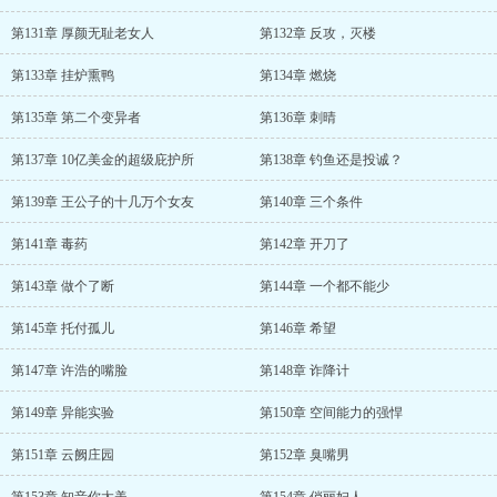
第131章 厚颜无耻老女人
第132章 反攻，灭楼
第133章 挂炉熏鸭
第134章 燃烧
第135章 第二个变异者
第136章 刺晴
第137章 10亿美金的超级庇护所
第138章 钓鱼还是投诚？
第139章 王公子的十几万个女友
第140章 三个条件
第141章 毒药
第142章 开刀了
第143章 做个了断
第144章 一个都不能少
第145章 托付孤儿
第146章 希望
第147章 许浩的嘴脸
第148章 诈降计
第149章 异能实验
第150章 空间能力的强悍
第151章 云阙庄园
第152章 臭嘴男