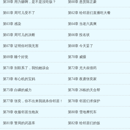
第59章 用力砸啊，是不是没吃饭？
第60章 悬赏陈正豪
第61章 周可儿受不了
第62章 给邻居们直播吃大餐
第63章 感染
第64章 当老六真爽
第65章 周可儿的决断
第66章 投名状
第67章 证明你对我无害
第68章 今天妥了
第69章 睡个好觉
第70章 威慑
第71章 别联系了，我怕她误会
第72章 尤大叔借药
第73章 有心机的宝妈
第74章 夜袭张奕家
第75章 白磷的威力
第76章 26栋的天合帮
第77章 张奕，你不出来我就杀你邻居！
第78章 邻居们求保护
第79章 收服邻居当炮灰
第80章 雪地摩托车
第81章 警局的武器库
第82章 给邻居们的饭