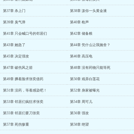
第37章 杀上门
第38章 泼你一头黄金液
第39章 臭气弹
第40章 枪声
第41章 只会喊口号的邻居们
第42章 储备粮
第43章 她急了
第44章 凭什么让我施舍？
第45章 决定强攻
第46章 高压电
第47章 破伤风之箭
第48章 没有药物只能等死
第49章 腆着脸求张奕借药
第50章 戏弄白莲花
第51章 没药，等着感染吧！
第52章 身家被曝光
第53章 邻居们疯狂求张奕
第54章 周可儿
第55章 邻居们要刀张奕
第56章 强攻
第57章 死伤惨重
第58章 绝望