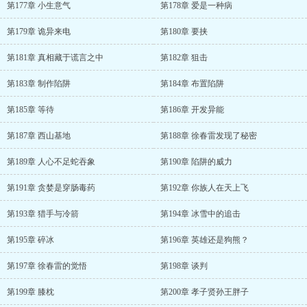
第177章 小生意气
第178章 爱是一种病
第179章 诡异来电
第180章 要挟
第181章 真相藏于谎言之中
第182章 狙击
第183章 制作陷阱
第184章 布置陷阱
第185章 等待
第186章 开发异能
第187章 西山基地
第188章 徐春雷发现了秘密
第189章 人心不足蛇吞象
第190章 陷阱的威力
第191章 贪婪是穿肠毒药
第192章 你族人在天上飞
第193章 猎手与冷箭
第194章 冰雪中的追击
第195章 碎冰
第196章 英雄还是狗熊？
第197章 徐春雷的觉悟
第198章 谈判
第199章 膝枕
第200章 孝子贤孙王胖子