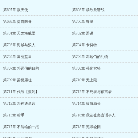
第697章 欲天使
第698章 杨欣欣请战
第699章 提前防备
第700章 野望
第701章 天龙海贼团
第702章 游说
第703章 海贼与浪人
第704章 卡努特
第705章 富丽堂皇
第706章 邓远伯的礼物
第707章 邓远伯的目的
第708章 强化实验
第709章 梁悦愿往
第710章 无上限
第711章 代号【混沌】
第712章 不死者与预言者
第713章 邓神通遗言
第714章 拔苗助长
第715章 帮手
第716章 我选张奕当话事人
第717章 不能输的一战
第718章 死即轮回