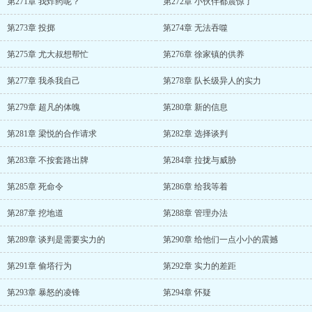
第271章 我炸药呢？
第272章 小伙伴都震惊了
第273章 投掷
第274章 无法吞噬
第275章 尤大叔想帮忙
第276章 徐家镇的供养
第277章 我杀我自己
第278章 队长级异人的实力
第279章 超凡的体魄
第280章 新的信息
第281章 梁悦的合作请求
第282章 选择谈判
第283章 不按套路出牌
第284章 拉拢与威胁
第285章 死命令
第286章 给我等着
第287章 挖地道
第288章 管理办法
第289章 谈判是需要实力的
第290章 给他们一点小小的震撼
第291章 偷塔行为
第292章 实力的差距
第293章 暴怒的凌锋
第294章 怀疑