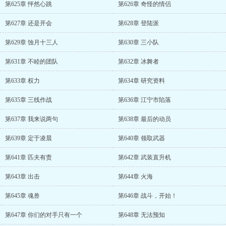
第625章 怦然心跳
第626章 奇怪的情侣
第627章 还是开会
第628章 登陆派
第629章 蚀月十三人
第630章 三小队
第631章 不睦的团队
第632章 冰舞者
第633章 权力
第634章 研究资料
第635章 三线作战
第636章 江宁市陷落
第637章 我来说两句
第638章 最后的动员
第639章 定于凌晨
第640章 领取武器
第641章 匹夫有责
第642章 武装直升机
第643章 出击
第644章 火海
第645章 魂兽
第646章 战斗，开始！
第647章 你们的对手只有一个
第648章 无法预知