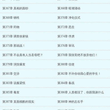
第367章 真相的面纱
第368章 暗潮涌动
第369章 牺牲
第370章 净化仪式
第371章 药物
第372章 恶念
第373章 调查徐家镇
第374章 俘虏
第375章 那就战！
第376章 审讯
第377章 不会真有人当圣母吧？
第378章 我张奕绝不放弃他们！
第379章 演技爆发
第380章 信使
第381章 交涉
第382章 不许你动我心爱的学生！
第383章 说服梁悦
第384章 备战
第385章 毒发
第386章 人质都没了，你跟我谈什么
第387章 直面残酷的现实
第388章 神的左右手