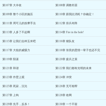
第107章 大丰收
第108章 调教邻居
第109章 整个小区的施压
第110章 跟我比消耗？你确定！
第111章 周可儿的按摩手法
第112章 排兵布阵
第113章 人多了不起啊
第114章 Fire in the hole!
第115章 让我们去种玉米吧
第116章 猪队友
第117章 大狙的威慑力
第118章 张奕的恩情一辈子也还不完
第119章 阳谋
第120章 疲兵之策
第121章 和谐
第122章 我们都有光明的未来
第123章 作壁上观
第124章 冲突
第125章 死寂，沉沦
第126章 无可相帮
第127章 上钩
第128章 收网
第129章 先手，反杀！
第130章 一个不留