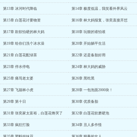
第13章 冰河时代降临
第14章 极度低温，我笑看外界风云
第15章 白莲花讨要物资
第16章 林大妈报复，张奕直接开怼
第17章 欺软怕硬的林大妈
第18章 玩狠的谁怕谁
第19章 给你们洗个冰水澡
第20章 开始躺平生活
第21章 白莲花配绿茶
第22章 还是备胎好用
第23章 停水停电
第24章 林大妈的威胁
第25章 痛骂老太婆
第26章 黑吃黑
第27章 飞踹林小虎
第28章 一包泡面2000块！
第29章 第十日
第30章 优质备胎
第31章 张奕家太富裕，白莲花馋哭了
第32章 白莲花软磨硬泡
第33章 疯狂打脸
第34章 丑人多作怪
第35章 塑料姐妹花
第36章 狠毒的女人