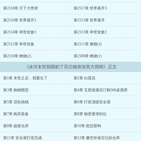
掏空一座超级商场价值百亿的仓库！住的不舒服？他打造了一座堪比
末日堡垒的超级安全屋！末日来临，别人都冻成狗，为了一口吃的可
第2518章 天下大势变
第2517章 世界展开3
以舍弃一切。而张奕却过的比末世之前还要自在。白莲花：张奕，只
要你让我进入你的房子，我就答应做你女朋友。富二代：张奕，我愿
第2516章 世界展开2
第2515章 世界展开
意用我所有的钱，换你们家的一顿饭！禽兽邻居们：张奕，你应该和
我们一起分享物资，不应该那么自私！……看着这些前世背叛过自己
第2514章 举世皆敌3
第2513章 举世皆敌2
的人们，张奕躺在安全屋里，舒舒服服的过着世外桃源一般的生活。
第2512章 举世皆敌
第2511章 燃烧(3)
张奕：你们死不死的跟我有什么关系啊？我的东西喂狗也不给你
们！...
第2510章 燃烧(2)
第2509章 燃烧(1)
《冰河末世我囤积了百亿物资张奕方雨晴》正文
第1章 末世之后，我重生了
第2章 白莲花
第3章 购物囤货
第4章 五星级酒店订购500桌酒席
第5章 贷款搞钱
第6章 打造顶级安全屋
第7章 购买装备
第8章 物资逐渐到位
第9章 超级仓库
第10章 怒怼舔狗
第11章 安全屋打造完成
第12章 搬空价值百亿的仓库