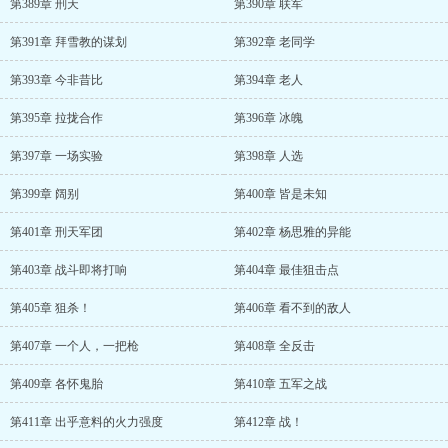
第389章 刑天
第390章 联军
第391章 拜雪教的谋划
第392章 老同学
第393章 今非昔比
第394章 老人
第395章 拉拢合作
第396章 冰魄
第397章 一场实验
第398章 人选
第399章 阔别
第400章 皆是未知
第401章 刑天军团
第402章 杨思雅的异能
第403章 战斗即将打响
第404章 最佳狙击点
第405章 狙杀！
第406章 看不到的敌人
第407章 一个人，一把枪
第408章 全反击
第409章 各怀鬼胎
第410章 五军之战
第411章 出乎意料的火力强度
第412章 战！