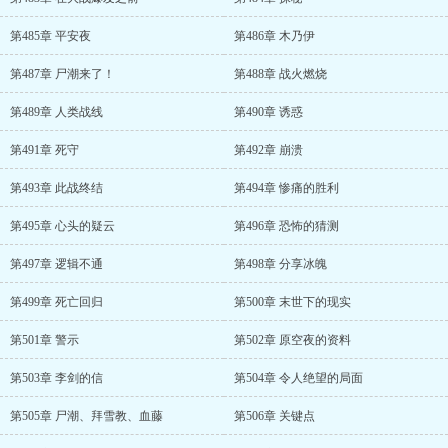
第485章 平安夜
第486章 木乃伊
第487章 尸潮来了！
第488章 战火燃烧
第489章 人类战线
第490章 诱惑
第491章 死守
第492章 崩溃
第493章 此战终结
第494章 惨痛的胜利
第495章 心头的疑云
第496章 恐怖的猜测
第497章 逻辑不通
第498章 分享冰魄
第499章 死亡回归
第500章 末世下的现实
第501章 警示
第502章 原空夜的资料
第503章 李剑的信
第504章 令人绝望的局面
第505章 尸潮、拜雪教、血藤
第506章 关键点