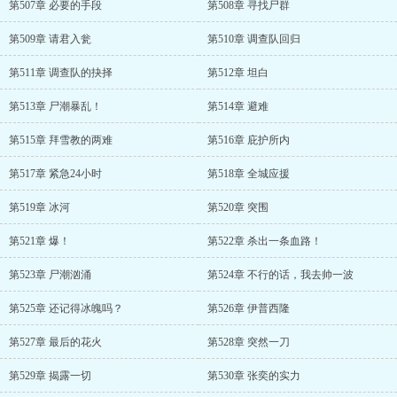
第507章 必要的手段
第508章 寻找尸群
第509章 请君入瓮
第510章 调查队回归
第511章 调查队的抉择
第512章 坦白
第513章 尸潮暴乱！
第514章 避难
第515章 拜雪教的两难
第516章 庇护所内
第517章 紧急24小时
第518章 全城应援
第519章 冰河
第520章 突围
第521章 爆！
第522章 杀出一条血路！
第523章 尸潮汹涌
第524章 不行的话，我去帅一波
第525章 还记得冰魄吗？
第526章 伊普西隆
第527章 最后的花火
第528章 突然一刀
第529章 揭露一切
第530章 张奕的实力