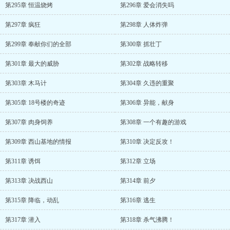
第295章 恒温烧烤
第296章 爱会消失吗
第297章 疯狂
第298章 人体炸弹
第299章 奉献你们的全部
第300章 抓壮丁
第301章 最大的威胁
第302章 战略转移
第303章 木马计
第304章 久违的重聚
第305章 18号楼的奇迹
第306章 异能，献身
第307章 肉身饲养
第308章 一个有趣的游戏
第309章 西山基地的情报
第310章 决定反攻！
第311章 诱饵
第312章 立场
第313章 决战西山
第314章 前夕
第315章 降临，动乱
第316章 逃生
第317章 潜入
第318章 杀气沸腾！